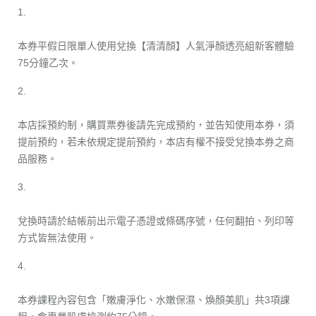
1.
本券平假日限單人使用兌換【清清顏】人氣淨顏透亮組新客體驗
75分鐘乙次。
2.
本店採預約制，購買票券後請先完成預約，並告知使用本券，須
提前預約，若未依規定提前預約，本店有權不接受兌換本券之商
品服務。
3.
兌換時請於結帳前出示電子憑證或條碼序號，任何翻拍、列印等
方式皆無法使用。
4.
本券課程內容包含「嫩膚淨化、水嫩保濕、煥顏美肌」共3項課