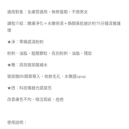
適用對象：全膚質適用，無修復期，不限男女
課程介紹：嫩膚淨化＋水嫩保濕＋煥顏美肌總計約75分鐘深層護
理
★淨：零痛感清粉刺
粉刺、油脂、粗糙顆粒，告別粉刺、油脂、殘妝
★嫩：高效玻尿酸補水
玻尿酸B5精華導入，收斂毛孔、水嫩感upup
★透：科技儀器光感提亮
改善膚色不均、暗沈瑕疵、痘疤
使用說明：