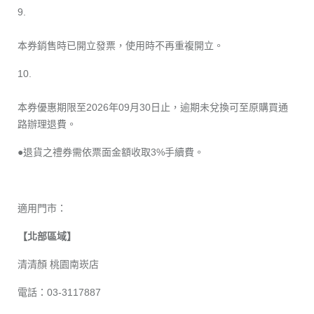
9.
本券銷售時已開立發票，使用時不再重複開立。
10.
本券優惠期限至2026年09月30日止，逾期未兌換可至原購買通
路辦理退費。
●退貨之禮券需依票面金額收取3%手續費。
適用門市：
【北部區域】
清清顏 桃園南崁店
電話：03-3117887