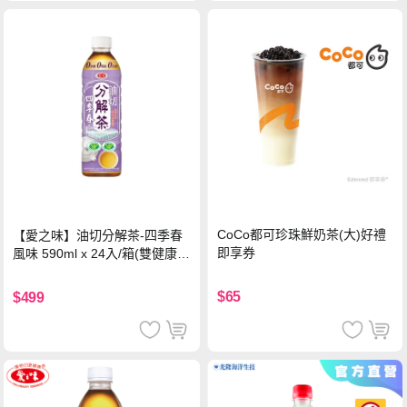
CoCo都可珍珠鮮奶茶(大)好禮
【愛之味】油切分解茶-四季春
即享券
風味 590ml x 24入/箱(雙健康認
證四季春茶)
$65
$499