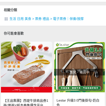
相關分類
生活 日用 美食
>
票券 禮品
>
電子票券｜保養/按摩
你可能會喜歡
售完，補貨中
Lestar 升級3.0門後掛勾-奶白
【王品集團】西堤牛排商品券1
色
張(單張)(紙本券售價含平台物