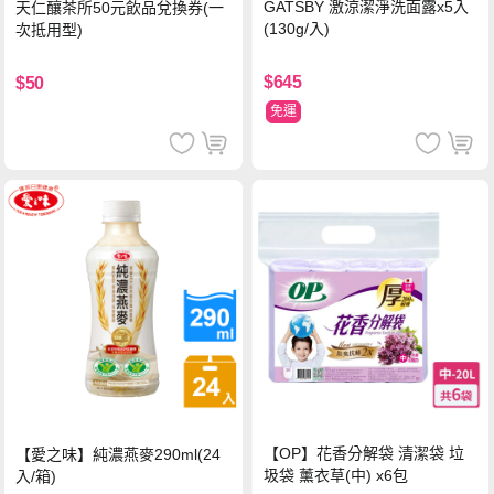
GATSBY 激涼潔淨洗面露x5入
天仁釀茶所50元飲品兌換券(一
(130g/入)
次抵用型)
$645
$50
免運
【OP】花香分解袋 清潔袋 垃
【愛之味】純濃燕麥290ml(24
圾袋 薰衣草(中) x6包
入/箱)