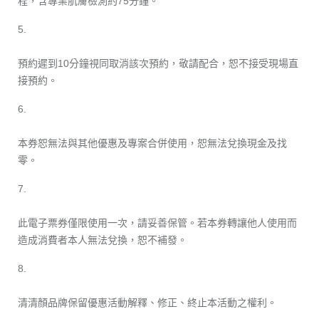
程，含專業肌膚檢測約75分鐘。
5.
預約遲到10分鐘視同取消該次預約，敬請配合，恕不接受現場直
接預約。
6.
本券恕無法與其他優惠及專案合併使用，恕無法兌換現金及找
零。
7.
此電子票券僅限使用一次，請妥善保管。若本券轉讓他人使用而
造成消費者本人無法兌換，恕不補發。
8.
清清顏品牌保留優惠活動解釋、修正、終止本活動之權利。