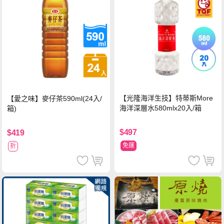
【光隆海洋生技】特蒂斯More
【愛之味】麥仔茶590ml(24入/
海洋深層水580mlx20入/箱
箱)
$497
$419
免運
折