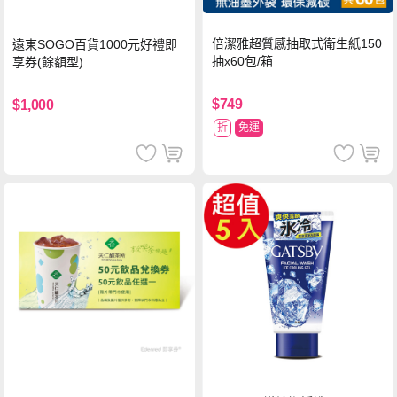
倍潔雅超質感抽取式衛生紙150
遠東SOGO百貨1000元好禮即
抽x60包/箱
享券(餘額型)
$749
$1,000
折
免運