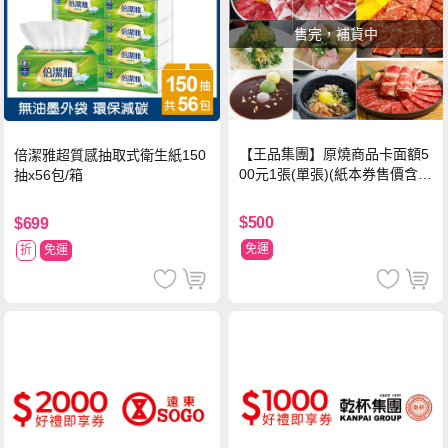
售完，補貨中
【王品集團】原燒商品卡面額5
倍潔雅超質感抽取式衛生紙150
00元1張(單張)(紙本券售價含平
抽x56包/箱
台物流處理費用)
$500
$699
免運
折
免運