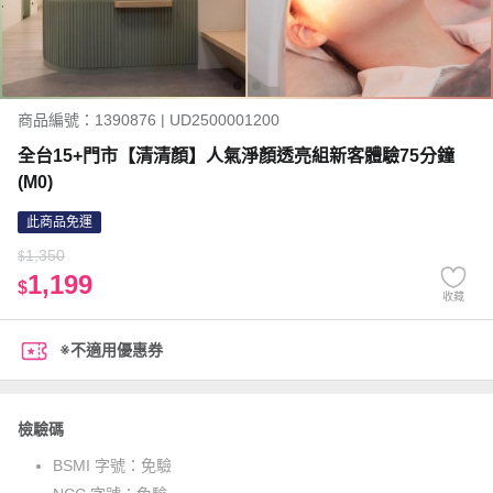
商品編號：1390876 | UD2500001200
全台15+門市【清清顏】人氣淨顏透亮組新客體驗75分鐘
(M0)
此商品免運
1,350
$
1,199
$
收藏
※不適用優惠券
檢驗碼
BSMI 字號：
免驗