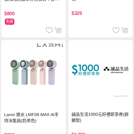
流處理費用)
$329
$800
免運
誠品生活1000元好禮即享券(餘
Larmi 樂米 LMF08 MAX AI手
額型)
持冰能扇(奶茶色)