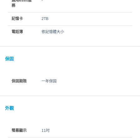
適用esim服
-
務
記憶卡
2TB
電話簿
依記憶體大小
保固
保固期限
一年保固
外觀
螢幕顯示
11吋