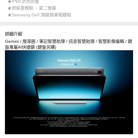
★IP68 防水防塵
★跨裝置體驗 ，第二螢幕
★Samsung DeX 開啟類筆電體驗
詳細介紹
Gemini / 搜尋圈 / 筆記智慧助理 / 訊息智慧助理 / 智慧影像編輯 / 鍵
盤專屬AI快捷鍵 (鍵盤另購)