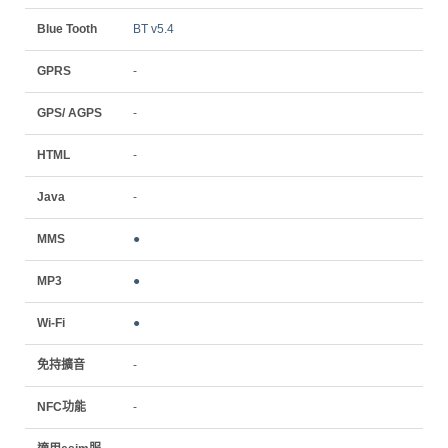
Blue Tooth
BT v5.4
GPRS
-
GPS/ AGPS
-
HTML
-
Java
-
MMS
●
MP3
●
Wi-Fi
●
免持擴音
-
NFC功能
-