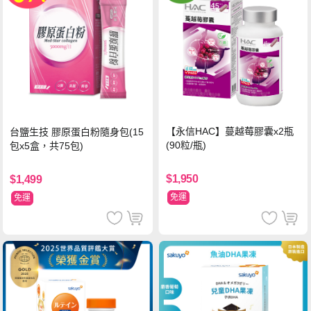
【永信HAC】蔓越莓膠囊x2瓶
台鹽生技 膠原蛋白粉隨身包(15
(90粒/瓶)
包x5盒，共75包)
$1,950
$1,499
免運
免運