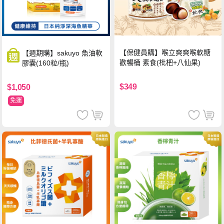
【保健員購】喉立爽爽喉軟糖
【週期購】sakuyo 魚油軟
歡暢桶 素食(枇杷+八仙果)
膠囊(160粒/瓶)
$349
$1,050
免運