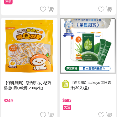
免運
【週期購】sakuyo每日青
【保健員購】悠活原力小悠活
汁(30入/盒)
柳橙C脆Q軟糖(200g/包)
$693
$349
免運