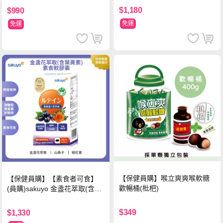
$1,180
$990
免運
免運
【保健員購】喉立爽爽喉軟糖
【保健員購】【素食者可食】
歡暢桶(枇杷)
(員購)sakuyo 金盞花萃取(含葉
黃素)素食軟膠囊(食品)(30顆/
瓶)
$349
$1,330