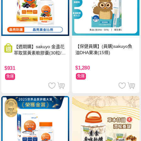
【保健員購】(員購)sakuyo魚
【週期購】sakuyo 金盞花
油DHA果凍(15條)
萃取葉黃素軟膠囊(30粒/
瓶)
$1,280
$931
免運
免運