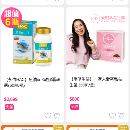
【陽明生醫】一家人愛密私益
【永信HAC】魚油ω-3軟膠囊x6
生菌 (30包/盒)
瓶(60粒/瓶)
$800
$2,699
免運
免運