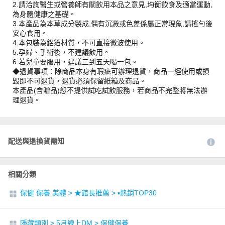
2.請洽詢醫生或營養師有關飲用本品之意見,均衡飲食及適當運動,
為身體健康之基礎。
3.本產品為本草成分製成,偶有沉澱或色差係屬正常現象,請搖勻後
安心食用。
4.本包裝為鋁箔材質，不可直接微波使用。
5.孕婦、手術後，不建議飲用。
6.若兒童要服用，建議三到五天喝一包。
◆退貨事項：除商品本身有瑕疵可辦理退貨，商品一經使用或損
毀即不可退貨，退貨必須保留紙箱及商品。
本產品(含贈品)恕不提供試吃試飲服務，若商品不完整將無法辦
理退貨。
配送與退換貨需知
相關分類
保健 保養 美體
>
★館長推薦
>
▪︎熱銷TOP30
隱藏類別
>
5月線上DM
>
保健保養