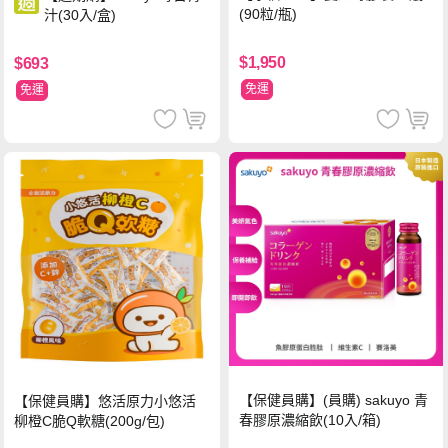
(90粒/瓶)
汁(30入/盒)
$1,950
$693
免運
免運
【保健員購】(員購) sakuyo 青
【保健員購】悠活原力小悠活
春膠原濃縮飲(10入/箱)
柳橙C脆Q軟糖(200g/包)