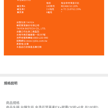
規格說明
商品規格
商品名稱:台鹽生技 金盞花葉黃素EX+膠囊(30粒x6盒,共180粒)