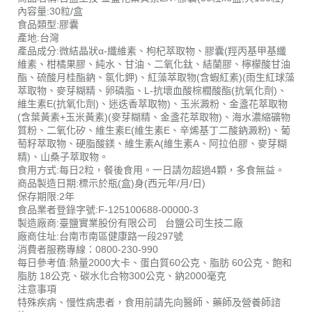
內容量:30粒/盒
食品類型:膠囊
產地:台灣
產品成分:微結晶狀α-纖維素、枸杞萃取物、膠囊(羥丙基甲基纖
維素、柑橘果膠、純水、甘油、二氧化鈦、結蘭膠、檸檬酸甘油
酯、硫酸月桂酯鈉、氯化鉀)、紅藻萃取物(含蝦紅素)(雨生紅球藻
萃取物、麥芽糊精、卵磷脂、L-抗壞血酸棕櫚酸酯(抗氧化劑)、
維生素E(抗氧化劑)、迷迭香萃取物)、玉米澱粉、金盞花萃取物
(含葉黃素+玉米黃素)(麥芽糊精、金盞花萃取物)、海水濃縮礦物
質粉、二氧化矽、維生素E(維生素E、辛烯基丁二酸鈉澱粉)、葡
萄籽萃取物、硬脂酸鎂、維生素A(維生素A、阿拉伯膠、麥芽糊
精)、山桑子萃取物。
食用方式:每日2粒，餐後食用。一日請勿超過4顆，多食無益。
商品製造日期:標示於瓶(盒)身(西元年/月/日)
保存期限:2年
食品業者登錄字號:F-125100688-00000-3
製造廠商:臺鹽實業股份有限公司 台鹽公司生技二廠
廠商住址:台南市南區健康路一段297號
消費者服務專線：0800-230-990
每日參考值:熱量2000大卡、蛋白質60公克、脂肪 60公克、飽和
脂肪 18公克、碳水化合物300公克、鈉2000毫克
注意事項
特殊疾病、慢性病患者，食用前請先向醫師、藥師及營養師諮