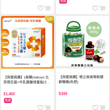
免運
【保健員購】喉立爽爽喉軟糖
【保健員購】(員購)sakuyo 比
歡暢桶(枇杷)
菲德氏菌+半乳寡醣增量版(30
條_盒)
$349
$1,400
免運