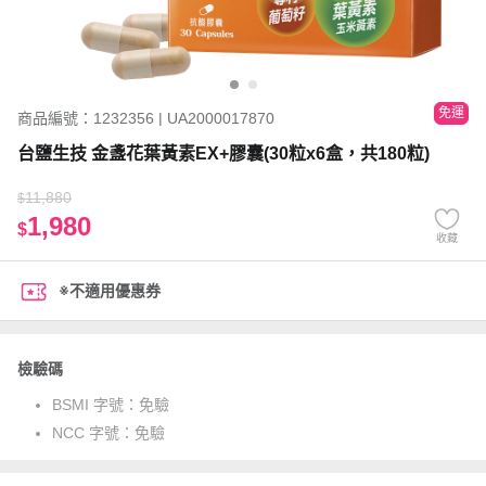
免運
商品編號：1232356 | UA2000017870
台鹽生技 金盞花葉黃素EX+膠囊(30粒x6盒，共180粒)
11,880
$
1,980
$
收藏
※不適用優惠券
檢驗碼
BSMI 字號：
免驗
NCC 字號：
免驗