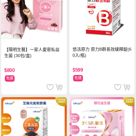
悠活原力 原力B群長效緩釋錠(6
【陽明生醫】一家人愛密私益
0入/瓶)
生菌 (30包/盒)
$599
$800
免運
免運