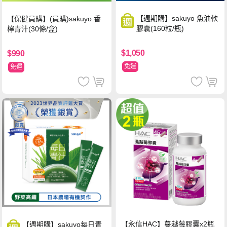
【週期購】sakuyo 魚油軟
【保健員購】(員購)sakuyo 香
膠囊(160粒/瓶)
檸青汁(30條/盒)
$1,050
$990
免運
免運
【永信HAC】蔓越莓膠囊x2瓶
【週期購】sakuyo每日青