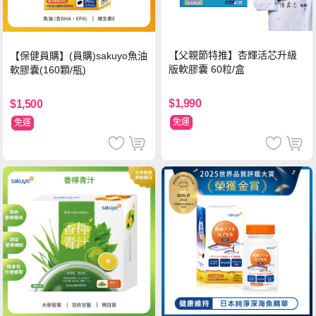
【父親節特推】杏輝活芯升級
【保健員購】(員購)sakuyo魚油
版軟膠囊 60粒/盒
軟膠囊(160顆/瓶)
$1,990
$1,500
免運
免運