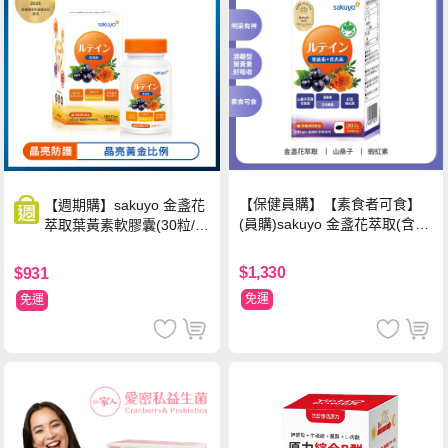
【保健員購】【素食者可食】
【週期購】sakuyo 金盞花
(員購)sakuyo 金盞花萃取(含葉
萃取葉黃素軟膠囊(30粒/
黃素)素食軟膠囊(食品)(30顆/
瓶)
瓶)
$1,330
$931
免運
免運