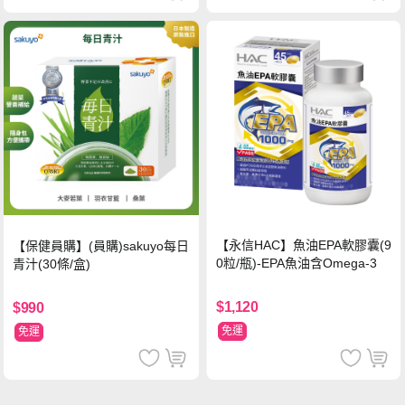
【永信HAC】魚油EPA軟膠囊(9
【保健員購】(員購)sakuyo每日
0粒/瓶)-EPA魚油含Omega-3
青汁(30條/盒)
$1,120
$990
免運
免運