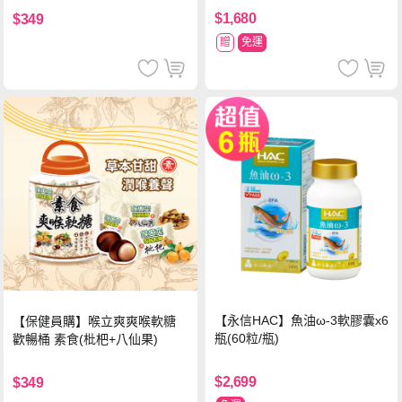
$1,680
$349
贈
免運
【永信HAC】魚油ω-3軟膠囊x6
【保健員購】喉立爽爽喉軟糖
瓶(60粒/瓶)
歡暢桶 素食(枇杷+八仙果)
$2,699
$349