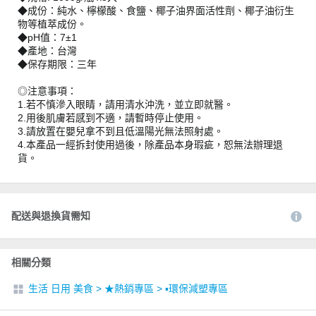
◆成份：純水、檸檬酸、食鹽、椰子油界面活性劑、椰子油衍生
物等植萃成份。
◆pH值：7±1
◆產地：台灣
◆保存期限：三年
◎注意事項：
1.若不慎滲入眼睛，請用清水沖洗，並立即就醫。
2.用後肌膚若感到不適，請暫時停止使用。
3.請放置在嬰兒拿不到且低溫陽光無法照射處。
4.本產品一經拆封使用過後，除產品本身瑕疵，恕無法辦理退
貨。
配送與退換貨需知
相關分類
生活 日用 美食
>
★熱銷專區
>
▪︎環保減塑專區