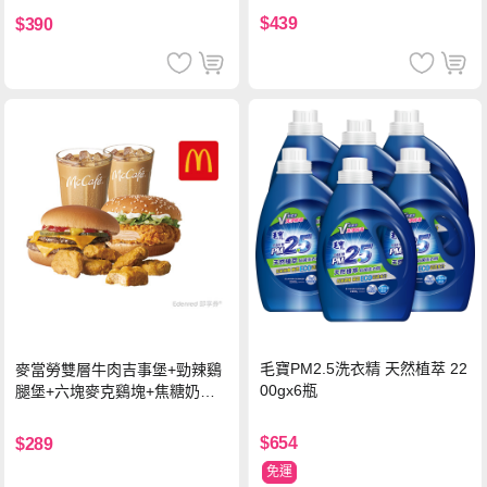
$439
$390
毛寶PM2.5洗衣精 天然植萃 22
麥當勞雙層牛肉吉事堡+勁辣鷄
00gx6瓶
腿堡+六塊麥克鷄塊+焦糖奶茶
(冰)*2 好禮即享券
$654
$289
免運