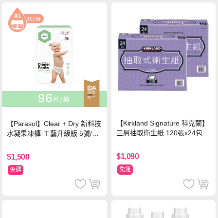
【Kirkland Signature 科克蘭】
【Parasol】Clear + Dry 新科技
三層抽取衛生紙 120張x24包x2
水凝果凍褲-工藝升級版 5號/XL
串
超值禮盒組 (96片)
$1,090
$1,500
免運
免運