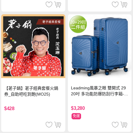
Leadming風暴之眼 雙開式 29
【荖子鍋】荖子經典套餐火鍋
20吋 多功能防爆防刮行李箱-海
券_自助吧吃到飽(MO25)
軍藍
$3,280
$428
免運