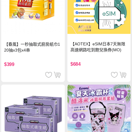
【AOTEX】eSIM日本7天無限
【春風】一秒抽取式廚房紙巾1
高速網路吃到飽兌換券(MO)
20抽x3包x4串
$684
$399