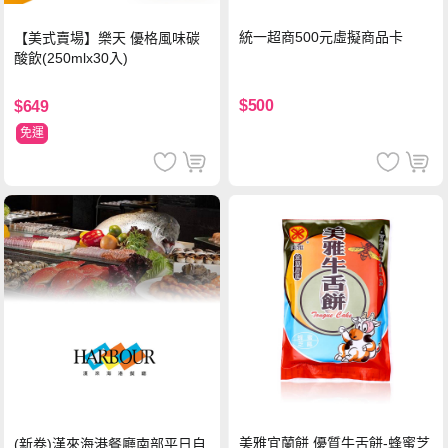
統一超商500元虛擬商品卡
【美式賣場】樂天 優格風味碳
酸飲(250mlx30入)
$500
$649
免運
美雅宜蘭餅 優質牛舌餅-蜂蜜芝
(新卷)漢來海港餐廳南部平日自