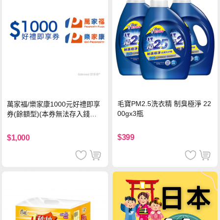
毛寶PM2.5洗衣精 制臭極淨 22
萬家福/樂家康1000元好禮即享
00gx3瓶
券(餘額型)(本券無法存入錢包
中使用)
$399
$1,000