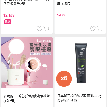
麻 x15包
助晚餐餐券2張
$439
$2,168
免運
日本獅王植物物語洗面乳130g-
多功能LED補光化妝鏡護眼檯燈
深層潔淨*6條
(1入/組)