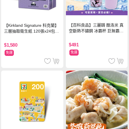
【百科良品】三麗鷗 酷洛米 真
【Kirkland Signature 科克蘭】
空斷熱不鏽鋼 冰霸杯 巨無霸鋼
三層抽取衛生紙 120張x24包x3
杯 保冰保溫飲料杯 隨行杯 900
串/箱
ml-信封款(贈手提杯套)
$491
$1,580
免運
免運