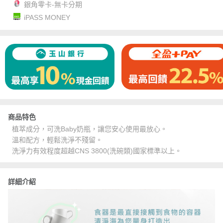
銀角零卡-無卡分期
iPASS MONEY
商品特色
植萃成分，可洗Baby奶瓶，讓您安心使用最放心。
溫和配方，輕鬆洗淨不殘留。
洗淨力有效程度超越CNS 3800(洗碗類)國家標準以上。
詳細介紹