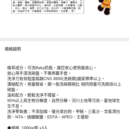
規格說明
植萃成分，可洗Baby奶瓶，讓您安心使用最放心。
放心用手清洗碗盤，不需再戴手套。
洗淨力有效程度超越CNS 3800(洗碗類)國家標準以上。
濃縮配方，用量精省，跟一般洗碗精相比 相同用量可洗兩倍以上
碗盤。
溫和配方，輕鬆洗淨不殘留。
95%以上高生物分解度，自然分解，河川土地零污染，愛地球生
生不息。
洗淨零負擔：不添加磷、螢光增白劑、甲醛、三氯沙、含氯漂白
劑、NTA、過硼酸鹽、EDTA、APEO、壬基酚
◆規格: 1000g/瓶 x3入