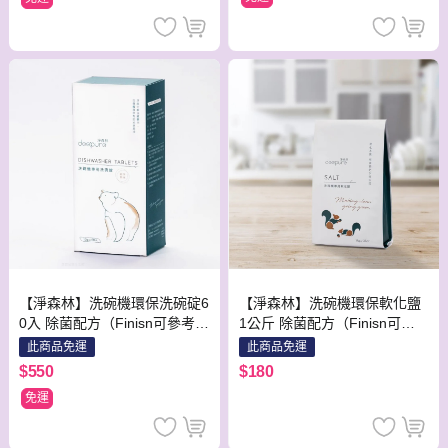
【淨森林】洗碗機環保軟化鹽
【淨森林】洗碗機環保洗碗碇6
1公斤 除菌配方（Finisn可參
0入 除菌配方（Finisn可參考）
考）BOSCH ASKO 台灣製造
BOSCH ASKO
此商品免運
此商品免運
柑橘香
$180
$550
免運