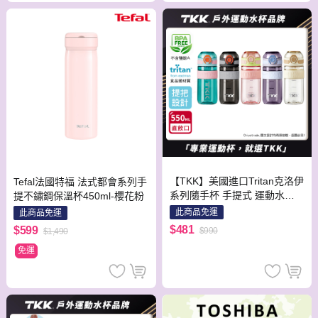
【TKK】美國進口Tritan克洛伊
Tefal法國特福 法式都會系列手
系列隨手杯 手提式 運動水壺5
提不鏽鋼保溫杯450ml-櫻花粉
50ML(直飲口設計)隨機色
此商品免運
此商品免運
$481
$599
$990
$1,490
免運