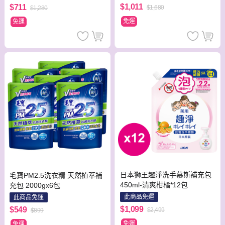
(握把式)-冰川銀
(上蓋可拆洗)-粉紅色
$1,011
$711
$1,680
$1,280
免運
免運
日本獅王趣淨洗手慕斯補充包
毛寶PM2.5洗衣精 天然植萃補
450ml-清爽柑橘*12包
充包 2000gx6包
此商品免運
此商品免運
$1,099
$549
$2,499
$899
免運
免運