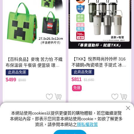
【TKK】悅界時尚拎拎杯 316
【百科良品】麥塊 苦力怕 不織
不鏽鋼x陶瓷噴塗 手提式 冰霸
布保溫袋 午餐袋 便當袋 環保
杯 保溫杯 手搖飲環保杯 700M
手提袋 (日本境內版)
此商品免運
此商品免運
L(直飲+吸管)-隨機
$811
$499
$1,680
$980
免運
本網站使用cookies以提供更優質的購物體驗，若您繼續瀏覽
本網站內容，即表示您同意本網站使用cookie。如欲了解更多
資訊，請參閱本網站之
隱私權政策