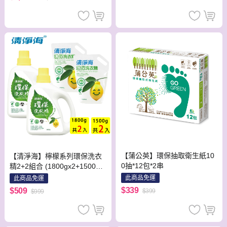
【蒲公英】環保抽取衛生紙10
【清淨海】檸檬系列環保洗衣
0抽*12包*2串
精2+2組合 (1800gx2+1500gx
2)
此商品免運
此商品免運
$339
$509
$399
$999