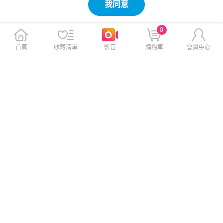
我同意
0
首頁
收藏清單
影音
購物車
會員中心
【日本孔雀Peacock】316不
【百科良品】日本製 精靈寶可
鏽鋼 輕量隨行 彈蓋直飲 保冷
夢 卡比獸 環保筷子 抗菌加工A
保溫杯700ML-真珠灰
g+ 18CM(日本境內版)
此商品免運
此商品免運
$811
$311
$1,680
$590
免運