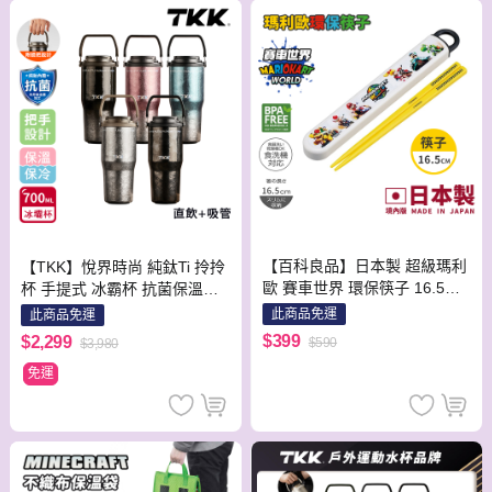
【百科良品】日本製 超級瑪利
【TKK】悅界時尚 純鈦Ti 拎拎
歐 賽車世界 環保筷子 16.5CM
杯 手提式 冰霸杯 抗菌保溫杯
(日本境內版)
環保杯 700ML(直飲+吸管)-禮
此商品免運
此商品免運
盒組-隨機色
$399
$2,299
$590
$3,980
免運