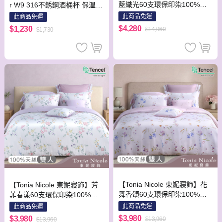
藍織光60支環保印染100%萊
r W9 316不銹鋼酒桶杯 保溫杯
賽爾天絲兩用被床包組(加大)
隨行杯 布魯灰
此商品免運
此商品免運
$4,280
$1,230
$14,960
$1,730
【Tonia Nicole 東妮寢飾】花
【Tonia Nicole 東妮寢飾】芳
舞香頌60支環保印染100%萊
菲春漾60支環保印染100%萊
賽爾天絲兩用被床包組(雙人)
賽爾天絲兩用被床包組(雙人)
此商品免運
此商品免運
$3,980
$3,980
$13,960
$13,960