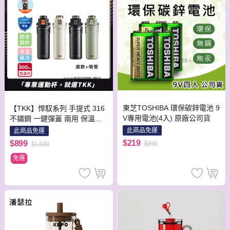
東芝TOSHIBA 環保碳鋅電池 9
【TKK】悍馭系列 手提式 316
V專用電池(4入) 原廠公司貨
不鏽鋼 一鍵彈蓋 兩用 保溫杯
運動水壺800ML(直飲+吸管)隨
此商品免運
此商品免運
機色
$219
$899
$390
$1,680
免運