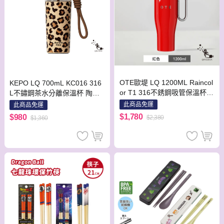
OTE歐堤 LQ 1200ML Raincol
KEPO LQ 700mL KC016 316
or T1 316不銹鋼吸管保溫杯
L不鏽鋼茶水分離保溫杯 陶瓷
隨行杯 保溫杯 紅色
款 潘瑟拉
此商品免運
此商品免運
$1,780
$980
$2,380
$1,360