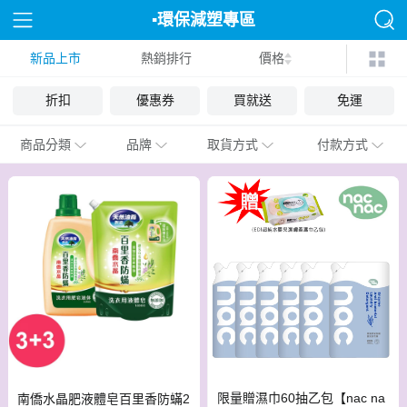
▪︎環保減塑專區
新品上市
熱銷排行
價格
折扣
優惠券
買就送
免運
商品分類
品牌
取貨方式
付款方式
限量贈濕巾60抽乙包【nac na
南僑水晶肥液體皂百里香防蟎2