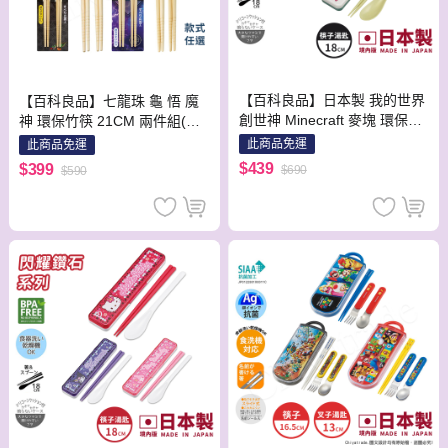
【百科良品】日本製 我的世界
【百科良品】七龍珠 龜 悟 魔
創世神 Minecraft 麥塊 環保筷
神 環保竹筷 21CM 兩件組(日
子+湯匙組 18CM(日本境內版)
本境內版)-隨機款
此商品免運
此商品免運
-隨機款
$439
$399
$690
$590