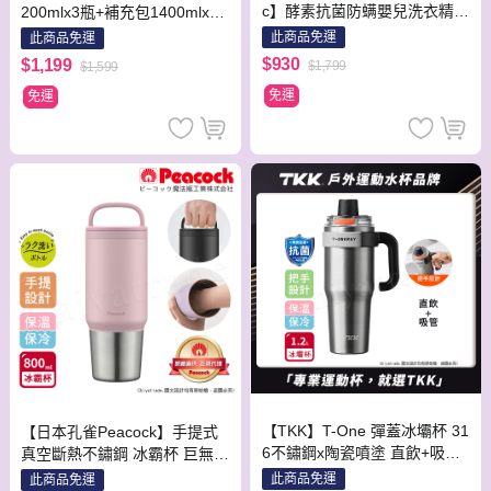
c】酵素抗菌防螨嬰兒洗衣精補
200mlx3瓶+補充包1400mlx3
充包1100mlx6包 嬰兒 全家 洗
包
此商品免運
此商品免運
衣精
$930
$1,199
$1,799
$1,599
免運
免運
【TKK】T-One 彈蓋冰壩杯 31
【日本孔雀Peacock】手提式
6不鏽鋼x陶瓷噴塗 直飲+吸管
真空斷熱不鏽鋼 冰霸杯 巨無霸
保冰保溫 運動隨身杯 1200ML
鋼杯 保冰保溫 隨行杯 800ML
此商品免運
此商品免運