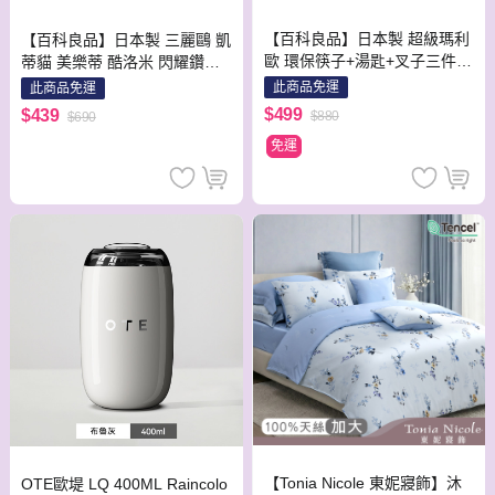
【百科良品】日本製 超級瑪利
【百科良品】日本製 三麗鷗 凱
歐 環保筷子+湯匙+叉子三件餐
蒂貓 美樂蒂 酷洛米 閃耀鑽石
具組(日本境內版)-隨機款
環保筷子+湯匙組 18CM(日本
此商品免運
此商品免運
境內版)-隨機款
$499
$439
$880
$690
免運
【Tonia Nicole 東妮寢飾】沐
OTE歐堤 LQ 400ML Raincolo