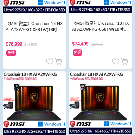
《MSI 微星》Crosshair 18 HX
《MSI 微星》Crosshair 18 HX
AI A2XWFKG-058TW(18吋Q
AI A2XWFKG-058TW(18吋Q
HD+/U9 275HX/16+8G/1TB+
HD+/U9 275HX/16G+32G/1T
1TB/RTX5060)
B/RTX5060)
$74,499
$76,999
$93,900
$91,900
免運
免運