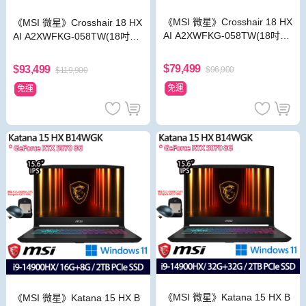
《MSI 微星》Crosshair 18 HX
《MSI 微星》Crosshair 18 HX
AI A2XWFKG-058TW(18吋Q
AI A2XWFKG-058TW(18吋Q
HD+/U9 275HX/16+16G/1TB
HD+/U9 275HX/32+32G/1TB+
+2T/RTX5060)
1T/RTX5060)
$79,499
$93,499
$96,900
$119,900
免運
免運
《MSI 微星》Katana 15 HX B
《MSI 微星》Katana 15 HX B