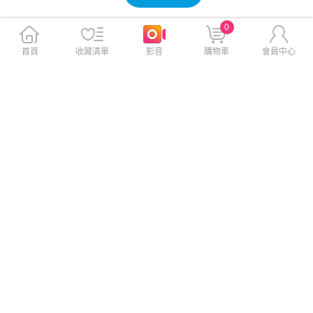
0
首頁
收藏清單
影音
購物車
會員中心
《MSI 微星》Cyborg 15 B2R
《MSI 微星》Cyborg 15 B2R
WEKG-892TW(15.6吋FHD/C
WEKG-892TW(15.6吋FHD/C
ore 5 210H/16G+16G/2TB/R
ore 5 210H/32G+32G/1TB/RT
TX5050/特仕版)
X5050/特仕版)
$52,499
$67,999
$69,900
$80,900
免運
免運