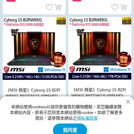
《MSI 微星》Cyborg 15 B2R
《MSI 微星》Cyborg 15 B2R
WEKG-892TW(15.6吋FHD/C
WEKG-892TW(15.6吋FHD/C
ore 5 210H/16G+8G/1TB/RT
ore 5 210H/16G+16G/512G/R
本網站使用cookies以提供更優質的購物體驗，若您繼續瀏覽
X5050/特仕版)
TX5050/特仕版)
$46,499
$43,499
$67,900
$65,900
本網站內容，即表示您同意本網站使用cookie。如欲了解更多
資訊，請參閱本網站之
隱私權政策
免運
免運
我同意