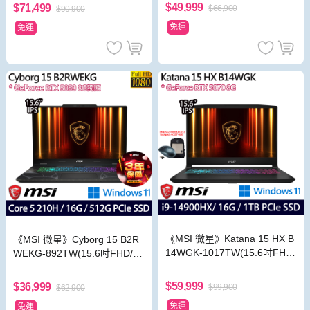
RTX5050/特仕版)
B/RTX5060)
$49,999
$71,499
$66,900
$90,900
免運
免運
《MSI 微星》Katana 15 HX B
《MSI 微星》Cyborg 15 B2R
14WGK-1017TW(15.6吋FHD/
WEKG-892TW(15.6吋FHD/C
i9-14900HX/16G/1TB SSD/R
ore 5 210H/16G/512G SSD/R
TX5070/W11)
TX5050/Win11)
$59,999
$36,999
$99,900
$62,900
免運
免運