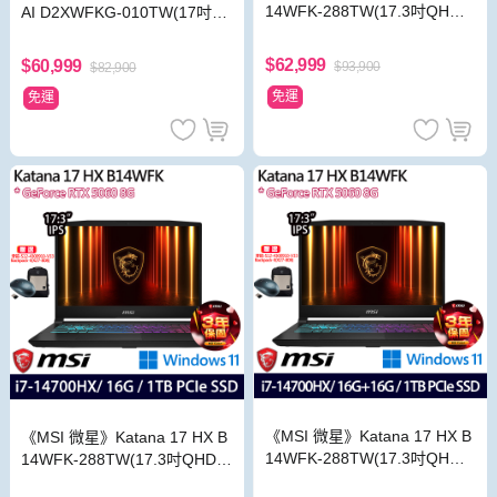
14WFK-288TW(17.3吋QHD/i
AI D2XWFKG-010TW(17吋Q
7-14700HX/16G+32G/1TB/R
HD+/Ultra 7 255HX/16G/1TB/
TX5060/特仕版)
RTX5060)
$62,999
$60,999
$93,900
$82,900
免運
免運
《MSI 微星》Katana 17 HX B
《MSI 微星》Katana 17 HX B
14WFK-288TW(17.3吋QHD/i
14WFK-288TW(17.3吋QHD/i
7-14700HX/16G+16G/1TB/R
7-14700HX/16G/1TB SSD/RT