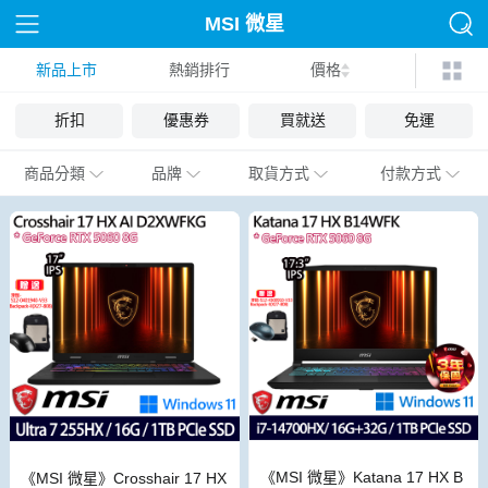
MSI 微星
新品上市
熱銷排行
價格
折扣
優惠券
買就送
免運
商品分類
品牌
取貨方式
付款方式
《MSI 微星》Katana 17 HX B
《MSI 微星》Crosshair 17 HX