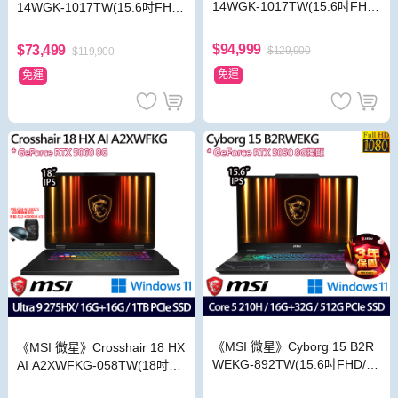
14WGK-1017TW(15.6吋FHD/
14WGK-1017TW(15.6吋FHD/
i9-14900HX/32G+32G/2TB/R
i9-14900HX/16G+8G/2TB/RT
TX5070/特仕版)
X5070/特仕版)
$94,999
$73,499
$129,900
$119,900
免運
免運
《MSI 微星》Cyborg 15 B2R
《MSI 微星》Crosshair 18 HX
WEKG-892TW(15.6吋FHD/C
AI A2XWFKG-058TW(18吋Q
ore 5 210H/16G+32G/512G/
HD+/U9 275HX/16G+16G/1T