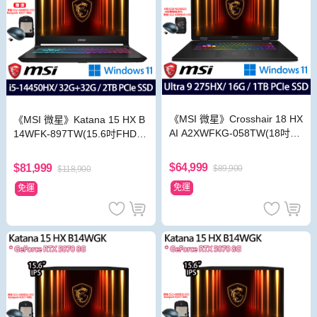
《MSI 微星》Crosshair 18 HX
《MSI 微星》Katana 15 HX B
AI A2XWFKG-058TW(18吋Q
14WFK-897TW(15.6吋FHD/i5
HD+/U9 275HX/16G/1TB SS
-14450HX/32G+32G/2TB/RT
D/RTX5060)
X5060/特仕版)
$64,999
$81,999
$89,900
$118,900
免運
免運