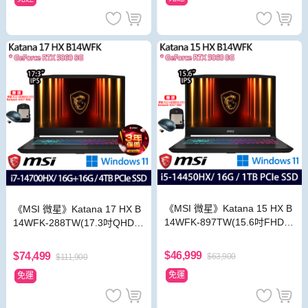
《MSI 微星》Katana 15 HX B
《MSI 微星》Katana 17 HX B
14WFK-897TW(15.6吋FHD/i5
14WFK-288TW(17.3吋QHD/i
-14450HX/16G/1TB SSD/RTX
7-14700HX/16G+16G/4TB/R
5060/Win11)
TX5060/特仕版)
$46,999
$74,499
$63,900
$111,900
免運
免運