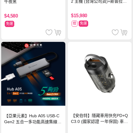
2 主機 (台灣公司貨)+斯普拉遁
午夜黑
塗擊隊 中文版
$15,980
$4,580
贈
免運
免運
【安伯特】隱藏車用快充PD+Q
【亞果元素】Hub A05 USB-C
C3.0 (國家認證 一年保固) 車充
Gen2 五合一多功能高速集線
PD快充 車用充電器
器-灰