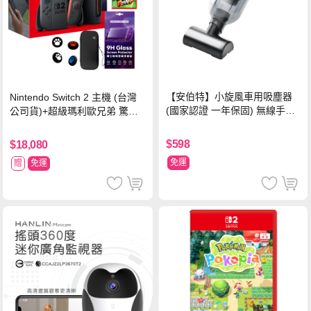
【安伯特】小旋風車用吸塵器
Nintendo Switch 2 主機 (台灣
(國家認證 一年保固) 無線手持
公司貨)+超級瑪利歐兄弟 驚奇
車家兩用 強勁吸力 USB充電-
同遊鈴鈴公園 中文版+瑪利歐網
黑色
球 狂熱 中文版
$598
$18,080
免運
贈
免運