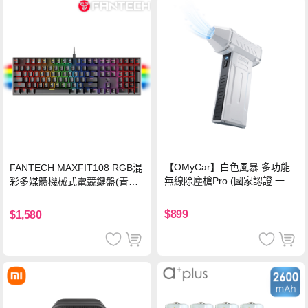
【OMyCar】白色風暴 多功能
FANTECH MAXFIT108 RGB混
無線除塵槍Pro (國家認證 一年
彩多媒體機械式電競鍵盤(青軸)
保固) 充氣洗車 暴力渦輪風扇
有線鍵盤(中文版)
手持強力風槍 暴力吹風
$899
$1,580