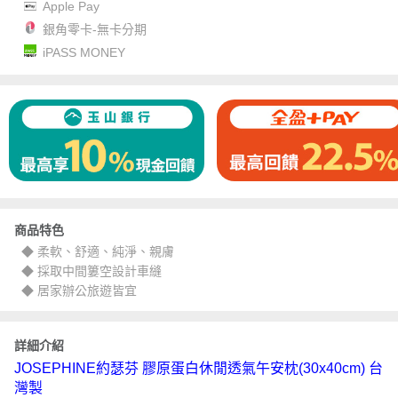
Apple Pay
銀角零卡-無卡分期
iPASS MONEY
商品特色
◆ 柔軟、舒適、純淨、親膚
◆ 採取中間簍空設計車縫
◆ 居家辦公旅遊皆宜
詳細介紹
JOSEPHINE約瑟芬 膠原蛋白休閒透氣午安枕(30x40cm) 台
灣製