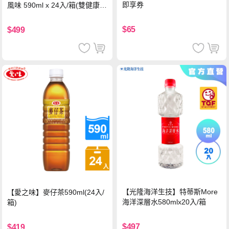
即享券
風味 590ml x 24入/箱(雙健康認
證四季春茶)
$65
$499
【光隆海洋生技】特蒂斯More
【愛之味】麥仔茶590ml(24入/
海洋深層水580mlx20入/箱
箱)
$497
$419