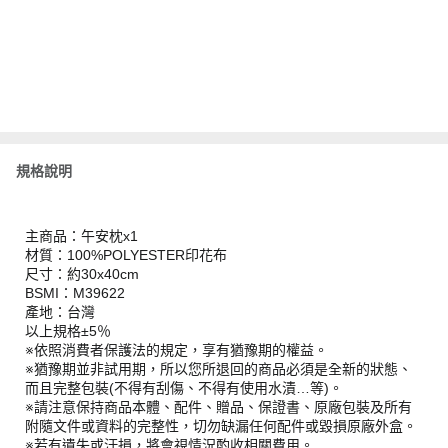
規格說明
主商品：午安枕x1
材質：100%POLYESTER印花布
尺寸：約30x40cm
BSMI：M39622
產地：台灣
以上規格±5％
※依照消費者保護法的規定，享有猶豫期的權益。
※猶豫期並非試用期，所以您所退回的商品必須是全新的狀態、
而且完整包裝(不得有刮傷、不得有使用水漬…等)。
※請注意保持商品本體、配件、贈品、保證書、原廠包裝及所有
附隨文件或資料的完整性，切勿缺漏任何配件或毀損原廠外盒。
※若有遺失或汙損，將會視情況酌收相關費用。