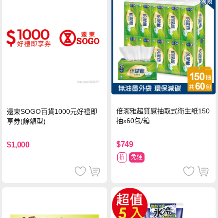
倍潔雅超質感抽取式衛生紙150
遠東SOGO百貨1000元好禮即
抽x60包/箱
享券(餘額型)
$749
$1,000
折
免運