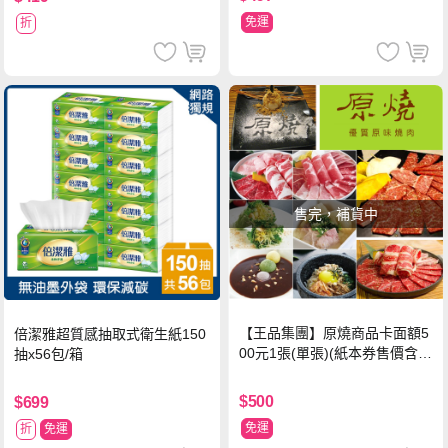
免運
折
售完，補貨中
【王品集團】原燒商品卡面額5
倍潔雅超質感抽取式衛生紙150
00元1張(單張)(紙本券售價含平
抽x56包/箱
台物流處理費用)
$500
$699
免運
折
免運