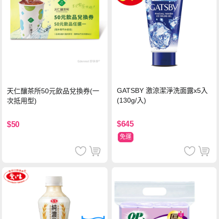
GATSBY 激涼潔淨洗面露x5入
天仁釀茶所50元飲品兌換券(一
(130g/入)
次抵用型)
$645
$50
免運