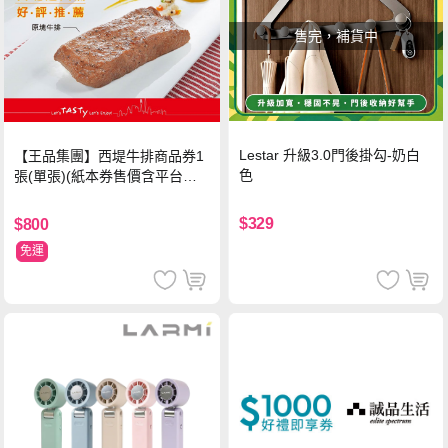
售完，補貨中
Lestar 升級3.0門後掛勾-奶白
【王品集團】西堤牛排商品券1
色
張(單張)(紙本券售價含平台物
流處理費用)
$329
$800
免運