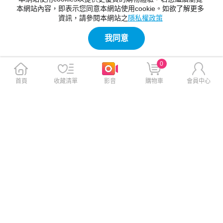
本網站內容，即表示您同意本網站使用cookie。如欲了解更多
資訊，請參閱本網站之
隱私權政策
我同意
0
【vensers】牛皮潮流個性皮
【vensers】牛皮潮流個性包~
夾~(TH334201杏色短夾)
斜肩背包 (NJ010401黑色)
首頁
收藏清單
影音
購物車
會員中心
此商品免運
此商品免運
$1,780
$3,580
$1,980
$3,980
免運
免運