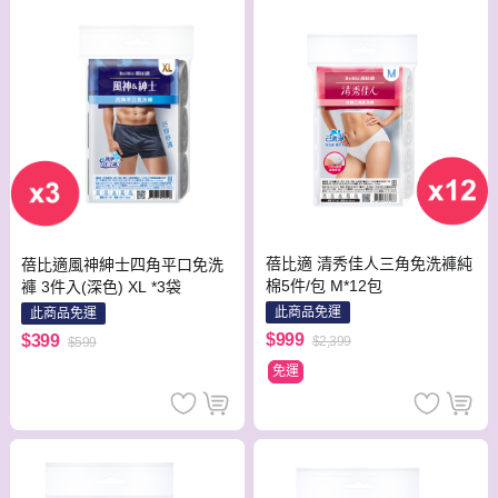
蓓比適 清秀佳人三角免洗褲純
蓓比適風神紳士四角平口免洗
棉5件/包 M*12包
褲 3件入(深色) XL *3袋
此商品免運
此商品免運
$999
$399
$2,399
$599
免運