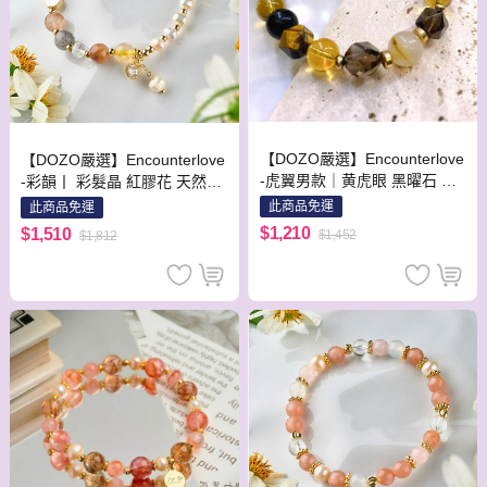
【DOZO嚴選】Encounterlove
【DOZO嚴選】Encounterlove
-虎翼男款｜黄虎眼 黑曜石 茶
-彩韻丨 彩髮晶 紅膠花 天然珍
晶 金髮晶 黃水晶_財富護身防
珠
此商品免運
此商品免運
小人
$1,210
$1,510
$1,452
$1,812