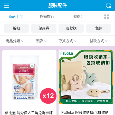
服裝配件
新品上市
熱銷排行
價格
折扣
優惠券
買就送
免運
商品分類
品牌
取貨方式
付款方式
FaSoLa 眼镜收纳扣/包掛收納
蓓比適 清秀佳人三角免洗褲純