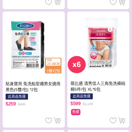
蓓比適 清秀佳人三角免洗褲純
貼身寶貝 免洗船型襪男女適用
棉5件/包 XL*6包
黑色(5雙/包) *2包
此商品免運
此商品免運
$599
$259
$1,199
$499
免運