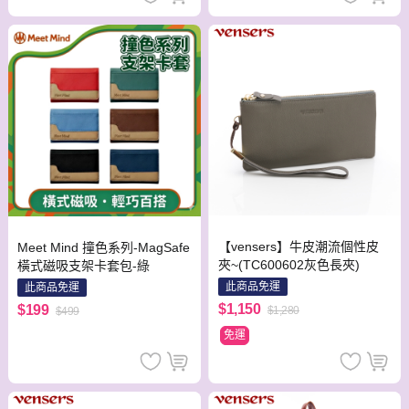
【vensers】牛皮潮流個性皮
Meet Mind 撞色系列-MagSafe
夾~(TC600602灰色長夾)
橫式磁吸支架卡套包-綠
此商品免運
此商品免運
$1,150
$199
$1,280
$499
免運