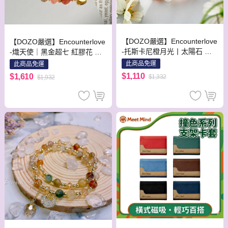
【DOZO嚴選】Encounterlove
【DOZO嚴選】Encounterlove
-托斯卡尼橙月光丨太陽石 粉
-熾天使｜黑金超七 紅膠花 珍
晶 白瑪瑙 珍珠
珠 招財事業愛情防小人
此商品免運
此商品免運
$1,110
$1,610
$1,332
$1,932