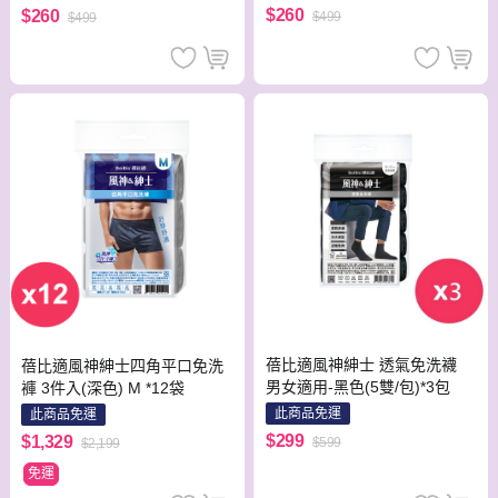
$260
$260
$499
$499
蓓比適風神紳士 透氣免洗襪
蓓比適風神紳士四角平口免洗
男女適用-黑色(5雙/包)*3包
褲 3件入(深色) M *12袋
此商品免運
此商品免運
$299
$1,329
$599
$2,199
免運