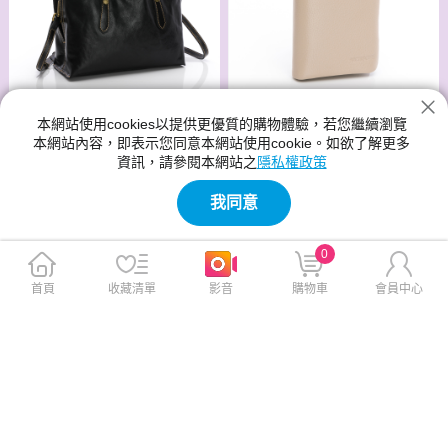
本網站使用cookies以提供更優質的購物體驗，若您繼續瀏覽
【vensers】牛皮潮流個性皮
【vensers】牛皮潮流個性包~
本網站內容，即表示您同意本網站使用cookie。如欲了解更多
夾~(TH334201杏色短夾)
斜肩背包 (NJ010401黑色)
資訊，請參閱本網站之
隱私權政策
此商品免運
此商品免運
我同意
$1,780
$3,580
$1,980
$3,980
免運
免運
0
首頁
收藏清單
影音
購物車
會員中心