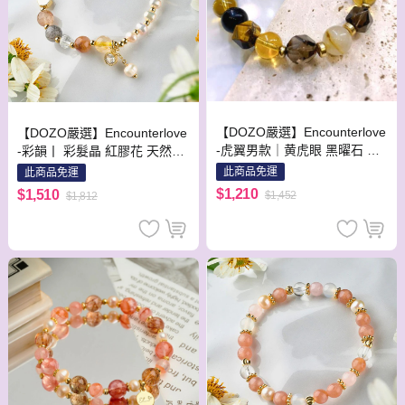
【DOZO嚴選】Encounterlove
【DOZO嚴選】Encounterlove
-虎翼男款｜黄虎眼 黑曜石 茶
-彩韻丨 彩髮晶 紅膠花 天然珍
晶 金髮晶 黃水晶_財富護身防
珠
此商品免運
此商品免運
小人
$1,210
$1,510
$1,452
$1,812