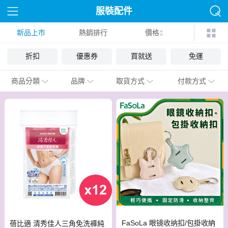
服裝配件
新品上市
熱銷排行
價格
折扣
優惠券
買就送
免運
商品分類
品牌
取貨方式
付款方式
FaSoLa 眼镜收纳扣/包掛收納
蓓比適 清秀佳人三角免洗褲純