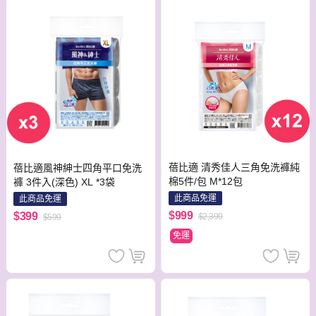
蓓比適 清秀佳人三角免洗褲純
蓓比適風神紳士四角平口免洗
棉5件/包 M*12包
褲 3件入(深色) XL *3袋
此商品免運
此商品免運
$999
$399
$2,399
$599
免運