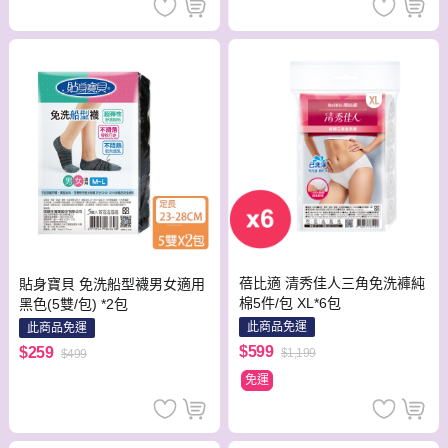
蓓比適 清秀佳人三角免洗褲純
貼身寶貝 免洗船型襪男女適用
棉5件/包 XL*6包
黑色(5雙/包) *2包
此商品免運
此商品免運
$599
$259
$1,199
$499
免運