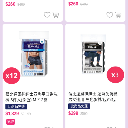
$260
$260
$499
$499
蓓比適風神紳士 透氣免洗襪
蓓比適風神紳士四角平口免洗
男女適用-黑色(5雙/包)*3包
褲 3件入(深色) M *12袋
此商品免運
此商品免運
$299
$1,329
$599
$2,199
免運