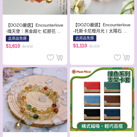
【DOZO嚴選】Encounterlove
【DOZO嚴選】Encounterlove
-托斯卡尼橙月光丨太陽石 粉
-熾天使｜黑金超七 紅膠花 珍
晶 白瑪瑙 珍珠
珠 招財事業愛情防小人
此商品免運
此商品免運
$1,110
$1,610
$1,332
$1,932