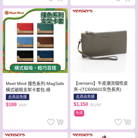
【vensers】牛皮潮流個性皮
Meet Mind 撞色系列-MagSafe
夾~(TC600602灰色長夾)
橫式磁吸支架卡套包-綠
此商品免運
此商品免運
$1,150
$199
$1,280
$499
免運