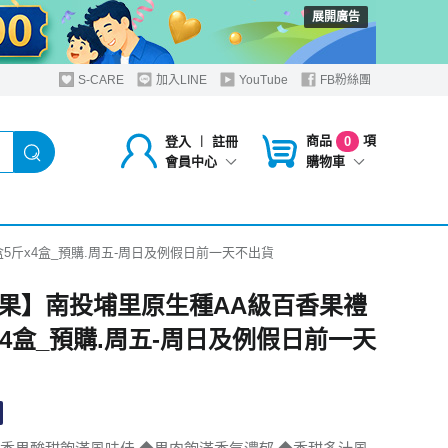
展開廣告
S-CARE
加入LINE
YouTube
FB粉絲團
商品
項
登入
︱
註冊
0
購物車
會員中心
5斤x4盒_預購.周五-周日及例假日前一天不出貨
果】南投埔里原生種AA級百香果禮
x4盒_預購.周五-周日及例假日前一天