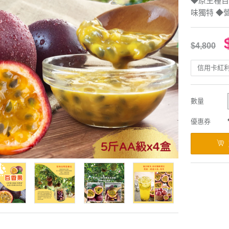
◆原生種百
味獨特 ◆
$4,800
信用卡紅
數量
優惠券