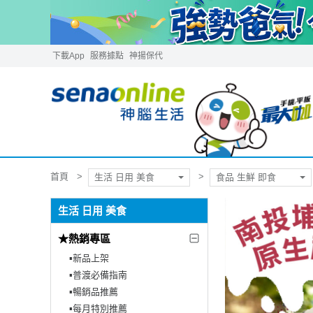
下載App
服務據點
神揚保代
首頁
生活 日用 美食
食品 生鮮 即食
生活 日用 美食
★熱銷專區
▪︎新品上架
▪︎普渡必備指南
▪︎暢銷品推薦
▪︎每月特別推薦