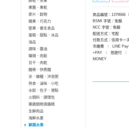
餅乾．米果
果醬．果乾
麥片．穀物
商品編號：1379566
BSMI 字號：免驗
糖果．巧克力
NCC 字號：免驗
堅果．養生食品
配送方式：宅配
蛋糕．甜點．冰品
付款方式：信用卡一
油品
市繳費
︱
LINE Pa
調味．醬油
+PAY
︱
悠遊付
︱
罐頭．肉鬆
MONEY
豆干．肉乾
麵條．快煮麵
米．雜糧．沖泡粥
熟食．滷味．小吃
水餃．包子．港點
火鍋料．調理包
藥膳鍋物滴雞精
生鮮肉品
海鮮水產
鮮蔬水果