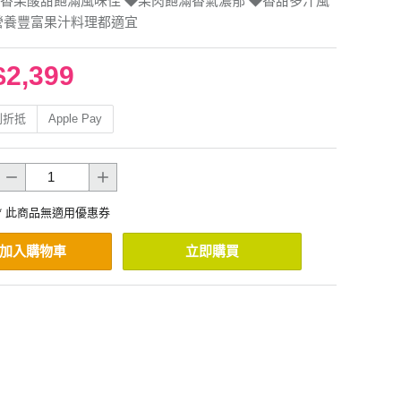
香果酸甜飽滿風味佳 ◆果肉飽滿香氣濃郁 ◆香甜多汁風
營養豐富果汁料理都適宜
$2,399
利折抵
Apple Pay
* 此商品無適用優惠券
加入購物車
立即購買