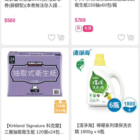
衛生紙150抽x60包/箱
券(餘額型)(本券無法存入錢包
中使用)
$769
$500
券
免運
【清淨海】檸檬系列環保洗衣
【Kirkland Signature 科克蘭】
精 1800g x 6瓶
三層抽取衛生紙 120張x24包x1
串