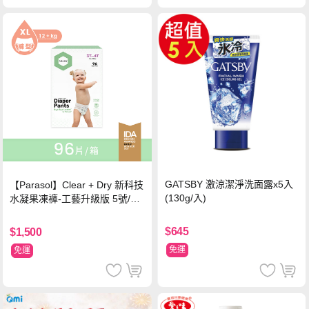
GATSBY 激涼潔淨洗面露x5入
【Parasol】Clear + Dry 新科技
(130g/入)
水凝果凍褲-工藝升級版 5號/XL
超值禮盒組 (96片)
$645
$1,500
免運
免運