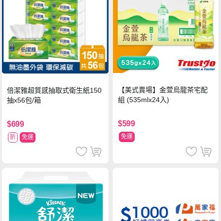
【美式賣場】金萱烏龍茶宅配
倍潔雅超質感抽取式衛生紙150
組 (535mlx24入)
抽x56包/箱
$599
$699
免運
折
免運