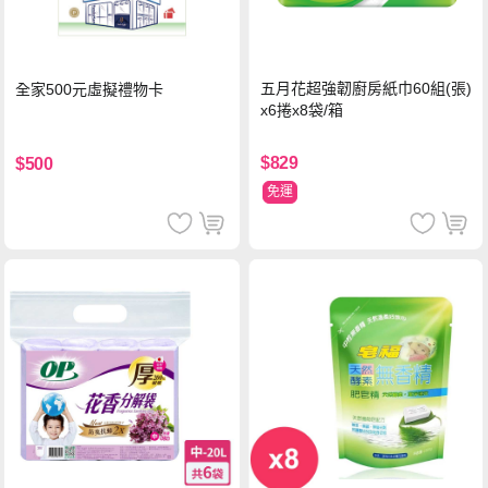
五月花超強韌廚房紙巾60組(張)
全家500元虛擬禮物卡
x6捲x8袋/箱
$829
$500
免運