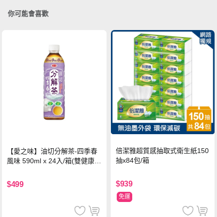
你可能會喜歡
倍潔雅超質感抽取式衛生紙150
【愛之味】油切分解茶-四季春
抽x84包/箱
風味 590ml x 24入/箱(雙健康認
證四季春茶)
$939
$499
免運