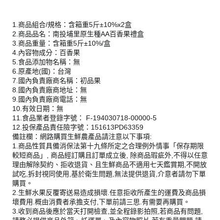
1.商品組合/規格：含箱重5斤±10%x2盒
2.商品品名：南投埔里原生種AA百香果禮盒
3.商品重量：含箱重5斤±10%/盒
4.內容物成分：百香果
5.食品添加物名稱：無
6.原產地(國)：台灣
7.國內負責廠商名稱：初品果
8.國內負責廠商地址：無
9.國內負責廠商電話：無
10.有效日期：無
11.食品業者登錄字號： F-194030718-00000-5
12.投保產品責任險字號：151613PD63359
備註欄：網路購買生鮮農產品請注意以下事項:
1.商品性質具備消保法第十九條所定之合理例外情事「保存期限
較短商品」, 商品經訂購且訂單成立後, 除商品瑕疵外,不得以任意
理由解除契約、拒收退貨、且生鮮商品不適用七天鑑賞期,不開放
試吃,拆封視同使用,基於衛生問題,無法提供退貨,介意者請勿下單
購買。
2.生鮮水果反覆寄送易造成損壞.任意拒收所產生的運費及商品損
壞費用.概由消費者承擔支付,下單前請三思.有需要再購買。
3.收到商品後應於當天打開檢查,並全程錄影拍照,若商品有問題,