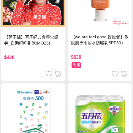
【we are feel good 好感覺】敏
【荖子鍋】荖子經典套餐火鍋
感肌專用耐水防曬乳SPF50+ 7
券_自助吧吃到飽(MO25)
5ml/瓶 X1瓶
$639
$428
免運