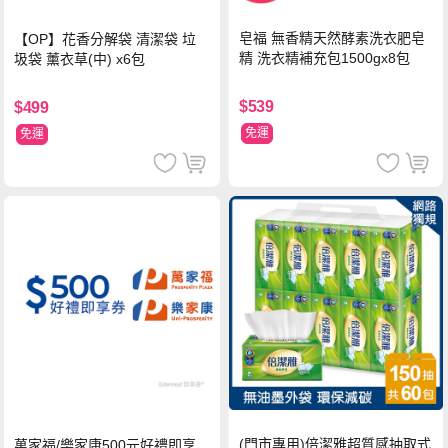
皂福 無香精天然酵素洗衣肥皂
【OP】花香分解袋 清潔袋 垃
精 洗衣精補充包1500gx8包
圾袋 薰衣草(中) x6包
$539
$499
免運
免運
(門市專用)倍潔雅超質感抽取式
萬家福/樂家康500元好禮即享