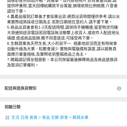
請務必提供商品外箱、託運單、及內容物照片,若有重量問題,請
提供秤重照,當天回傳給購買平台客服,損壞依照比例賠償,介意者
請勿下單。
4.農產品接到訂單後才會採果出貨,網頁出貨時間僅供參考.請以水
果實際成熟採收日期為主.若對日期很在意的人.請不要下單。
5.商品出貨後會有1-2天配送時間,請保持手機暢通,留意物流司機
大哥通知送貨電話若因電話無法聯繫上收貨人,或收件人配送地址
填錯.造成商品毀損,概不同意退貨,可接受再下單。
6.生鮮蔬果為天然生長,大小形狀不一, 視產地狀況而定有時候會
自動升級為大果．粒數會減少.實物與電腦偶有誤差,請以銷售頁
面標示重量規格,及實際收到整箱商品之為主。
7.開箱請記得全程錄影。本公司保留最後解釋商品及商品退換貨
及取消訂單權利。
配送與退換貨需知
相關分類
生活 日用 美食
>
食品 生鮮 即食
>
鮮蔬水果