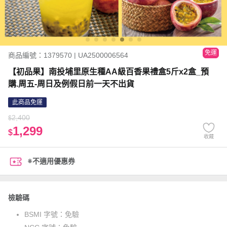
免運
商品編號：1379570 | UA2500006564
【初品果】南投埔里原生種AA級百香果禮盒5斤x2盒_預
購.周五-周日及例假日前一天不出貨
此商品免運
2,400
$
1,299
$
收藏
※不適用優惠券
檢驗碼
BSMI 字號：
免驗