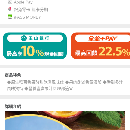
Apple Pay
銀角零卡-無卡分期
iPASS MONEY
商品特色
◆原生種百香果酸甜飽滿風味佳 ◆果肉飽滿香氣濃郁 ◆香甜多汁
風味獨特 ◆營養豐富果汁料理都適宜
詳細介紹