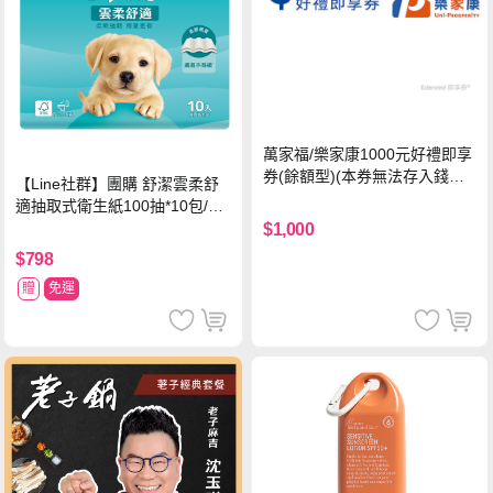
萬家福/樂家康1000元好禮即享
券(餘額型)(本券無法存入錢包
【Line社群】團購 舒潔雲柔舒
中使用)
適抽取式衛生紙100抽*10包/6
串*箱
$1,000
$798
贈
免運