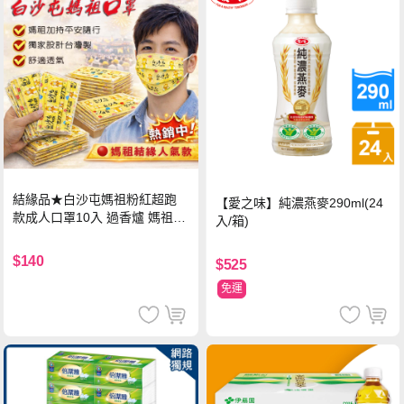
結緣品★白沙屯媽祖粉紅超跑
【愛之味】純濃燕麥290ml(24
款成人口罩10入 過香爐 媽祖加
入/箱)
持
$140
$525
免運