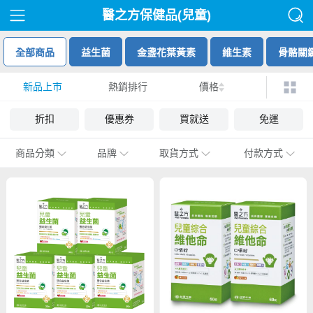
醫之方保健品(兒童)
全部商品
益生菌
金盞花葉黃素
維生素
骨骼關
新品上市
熱銷排行
價格
折扣
優惠券
買就送
免運
商品分類
品牌
取貨方式
付款方式