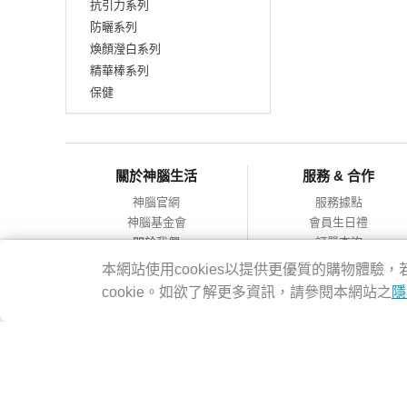
抗引力系列
防曬系列
煥顏瀅白系列
精華棒系列
保健
關於神腦生活
服務 & 合作
神腦官網
服務據點
神腦基金會
會員生日禮
關於我們
訂單查詢
會員服務條款
合作提案
本網站使用cookies以提供更優質的購物體
隱私權政策
cookie。如欲了解更多資訊，請參閱本網站之
隱
網站導覽
神腦國際企業股份有限公司 統編：12228473 地址：台灣2314
客服專線：02-8978-6068 週一~週五 09:00~18:00
Copyright@2016 SENAO INTERNATIONAL CO.,LTD