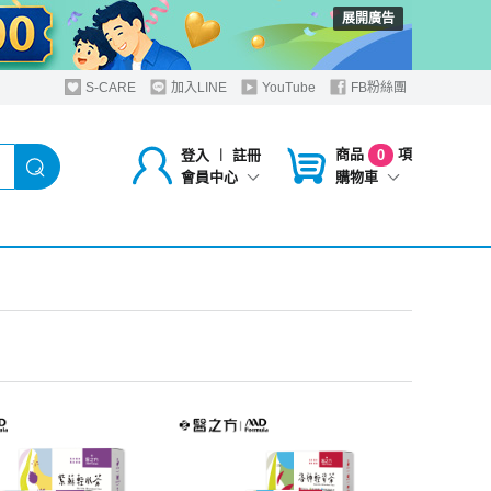
展開廣告
S-CARE
加入LINE
YouTube
FB粉絲團
商品
項
登入
︱
註冊
0
購物車
會員中心