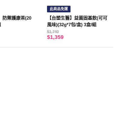
此商品免運
防禦護康茶(20
【台塑生醫】益菌固基飲(可可
組
風味)(32g*7包/盒) 3盒/組
$1,740
$1,359