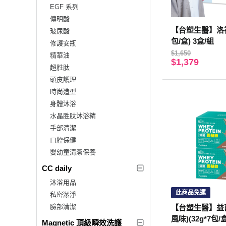
EGF 系列
傳明酸
【台塑生醫】洛神
玻尿酸
包/盒) 3盒/組
修護安瓶
$1,650
精華油
$1,379
超胜肽
頭皮護理
時尚造型
身體沐浴
水晶胜肽沐浴精
手部清潔
口腔保健
嬰幼童清潔保養
CC daily
沐浴用品
此商品免運
私密潔淨
臉部清潔
【台塑生醫】益
風味)(32g*7包/
Magnetic 頂級瞬效洗護