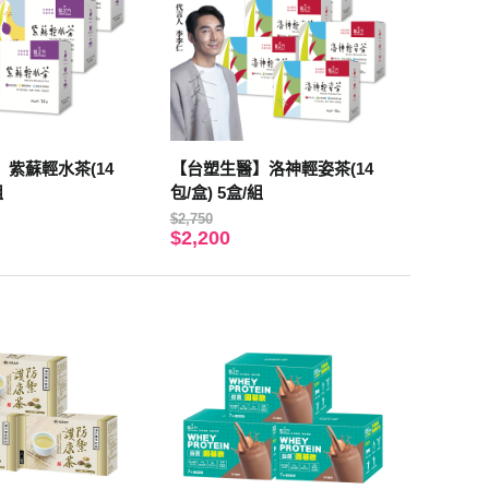
紫蘇輕水茶(14
【台塑生醫】洛神輕姿茶(14
組
包/盒) 5盒/組
$2,750
$2,200