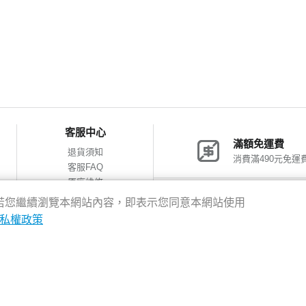
客服中心
滿額免運費
退貨須知
消費滿490元免運
客服FAQ
原廠維修
網購包裝減量
神腦會員福利
驗，若您繼續瀏覽本網站內容，即表示您同意本網站使用
會員獨享優惠
私權政策
8新北市新店區中正路531號2樓