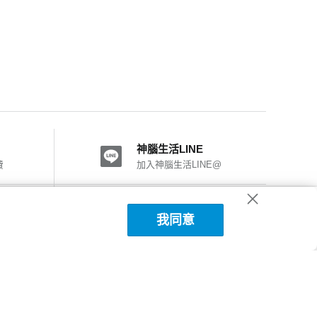
神腦生活LINE
費
加入神腦生活LINE@
神腦國際粉絲團
我同意
加入FB粉絲團
神腦生活APP下載
詳細說明