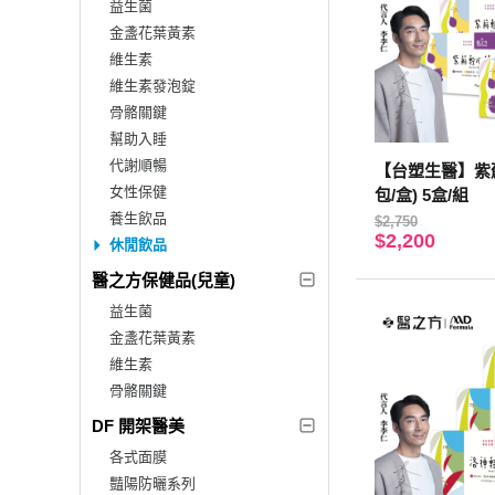
益生菌
金盞花葉黃素
維生素
維生素發泡錠
骨骼關鍵
幫助入睡
代謝順暢
【台塑生醫】紫蘇
女性保健
包/盒) 5盒/組
養生飲品
$2,750
$2,200
休閒飲品
醫之方保健品(兒童)
益生菌
金盞花葉黃素
維生素
骨骼關鍵
DF 開架醫美
各式面膜
豔陽防曬系列