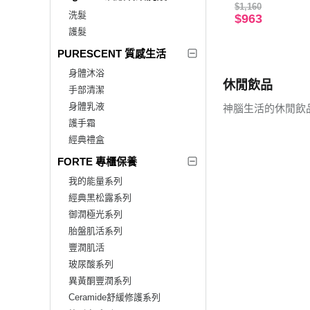
$1,160
洗髮
$963
護髮
PURESCENT 質感生活
身體沐浴
休閒飲品
手部清潔
身體乳液
神腦生活的休閒飲
護手霜
經典禮盒
FORTE 專櫃保養
我的能量系列
經典黑松露系列
御潤極光系列
胎盤肌活系列
豐潤肌活
玻尿酸系列
異黃酮豐潤系列
Ceramide舒緩修護系列