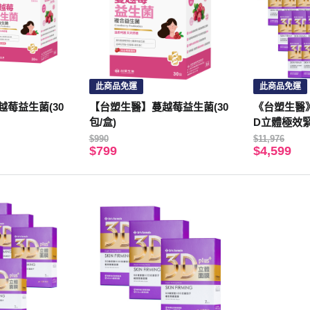
此商品免運
此商品免運
莓益生菌(30
【台塑生醫】蔓越莓益生菌(30
《台塑生醫》Dr
包/盒)
D立體極效緊
盒入
$990
$11,976
$799
$4,599