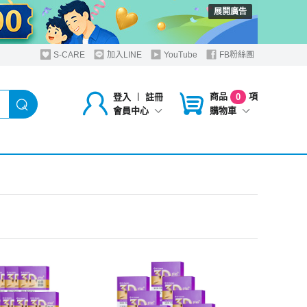
展開廣告
S-CARE
加入LINE
YouTube
FB粉絲團
商品
項
登入
︱
註冊
0
購物車
會員中心