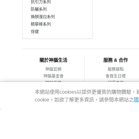
抗引力系列
防曬系列
煥顏瀅白系列
精華棒系列
保健
關於神腦生活
服務 & 合作
神腦官網
服務據點
神腦基金會
會員生日禮
關於我們
訂單查詢
會員服務條款
合作提案
本網站使用cookies以提供更優質的購物體
隱私權政策
cookie。如欲了解更多資訊，請參閱本網站之
隱
網站導覽
神腦國際企業股份有限公司 統編：12228473 地址：台灣2314
客服專線：02-8978-6068 週一~週五 09:00~18:00
Copyright@2016 SENAO INTERNATIONAL CO.,LTD