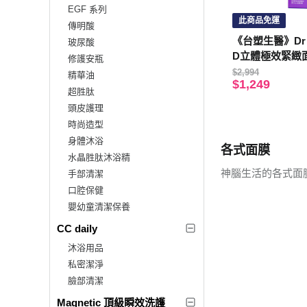
EGF 系列
此商品免運
傳明酸
《台塑生醫》Dr’s 
玻尿酸
D立體極效緊緻面膜
修護安瓶
盒入
$2,994
精華油
$1,249
超胜肽
頭皮護理
時尚造型
身體沐浴
各式面膜
水晶胜肽沐浴精
神腦生活的各式面
手部清潔
口腔保健
嬰幼童清潔保養
CC daily
沐浴用品
私密潔淨
臉部清潔
Magnetic 頂級瞬效洗護