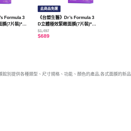
此商品免運
Formula 3
《台塑生醫》Dr’s Formula 3
(7片裝)*6
D立體極效緊緻面膜(7片裝)*3
盒入
$1,497
$689
膜館別提供各種類型、尺寸規格、功能、顏色的產品,各式面膜的新