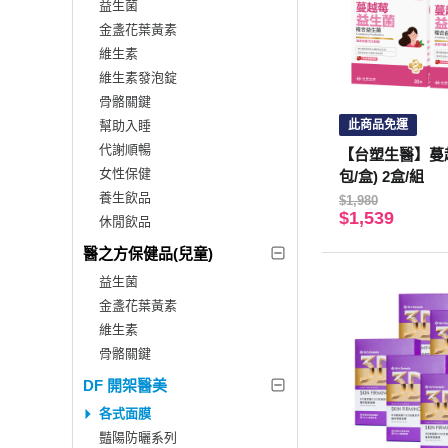
益生菌
金盞花葉黃素
維生素
維生素發泡錠
骨骼關鍵
幫助入睡
此商品免運
代謝順暢
【台塑生醫】蔓越
女性保健
包/盒) 2盒/組
養生飲品
$1,980
$1,539
休閒飲品
醫之方保健品(兒童)
益生菌
金盞花葉黃素
維生素
骨骼關鍵
DF 開架醫美
各式面膜
豔陽防曬系列