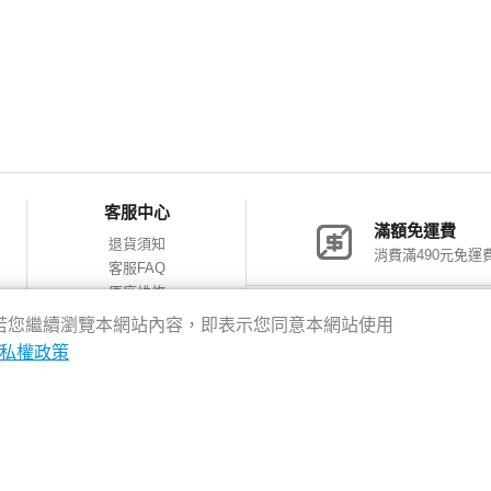
客服中心
滿額免運費
退貨須知
消費滿490元免運
客服FAQ
原廠維修
網購包裝減量
神腦會員福利
驗，若您繼續瀏覽本網站內容，即表示您同意本網站使用
會員獨享優惠
私權政策
8新北市新店區中正路531號2樓