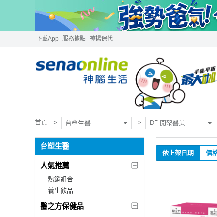
下載App
服務據點
神揚保代
首頁
台塑生醫
DF 開架醫美
台塑生醫
依上架日期
價
人氣推薦
熱銷組合
養生飲品
醫之方保健品