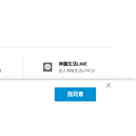
神腦生活LINE
費
加入神腦生活LINE@
神腦國際粉絲團
我同意
加入FB粉絲團
神腦生活APP下載
詳細說明