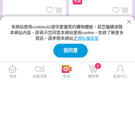
免運
本網站使用cookies以提供更優質的購物體驗，若您繼續瀏覽
本網站內容，即表示您同意本網站使用cookie。如欲了解更多
資訊，請參閱本網站之
隱私權政策
我同意
0
首頁
收藏清單
影音
購物車
會員中心
8/7~8/31使用一卡通單筆消費金額
滿1999元,於一卡通APP可獲得300
bonson | 懶人智慧垃圾桶
【新東陽】蜜汁豬肉乾(275g*3
元儲值金回饋
包)
此商品免運
此商品免運
$2,580
$765
$3,280
$957
免運
免運