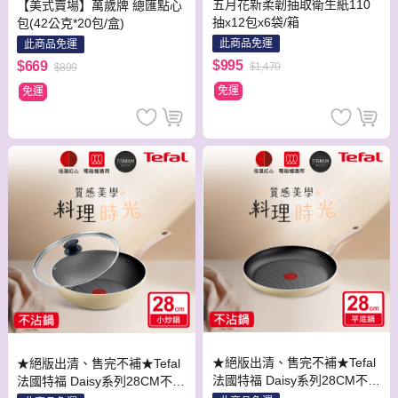
五月花新柔韌抽取衛生紙110
【美式賣場】萬歲牌 總匯點心
抽x12包x6袋/箱
包(42公克*20包/盒)
此商品免運
此商品免運
$995
$669
$1,470
$899
免運
免運
★絕版出清、售完不補★Tefal
★絕版出清、售完不補★Tefal
法國特福 Daisy系列28CM不沾
法國特福 Daisy系列28CM不沾
平底鍋(適用電磁爐)