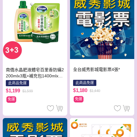
全台威秀影城電影票4張*
南僑水晶肥液體皂百里香防蟎2
200mlx3瓶+補充包1400mlx3
包
此商品免運
此商品免運
$1,180
$1,199
$1,440
$1,599
免運
免運