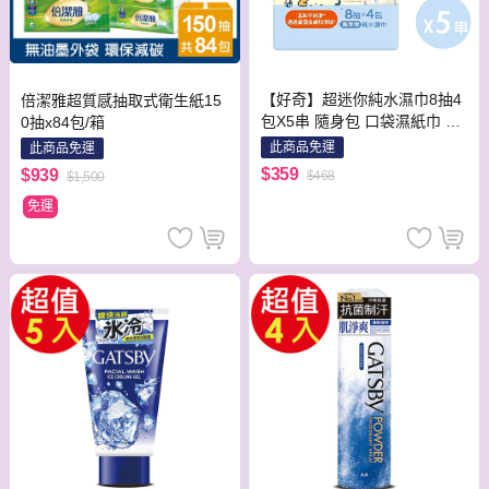
【好奇】超迷你純水濕巾8抽4
倍潔雅超質感抽取式衛生紙15
包X5串 隨身包 口袋濕紙巾 濕
0抽x84包/箱
巾 攜帶方便
此商品免運
此商品免運
$359
$939
$468
$1,500
免運