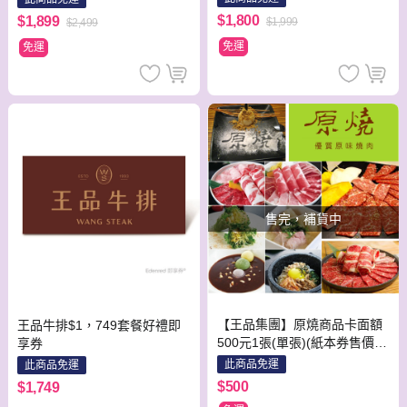
$1,800
$1,899
$1,999
$2,499
免運
免運
售完，補貨中
【王品集團】原燒商品卡面額
王品牛排$1，749套餐好禮即
500元1張(單張)(紙本券售價含
享券
平台物流處理費用)
此商品免運
此商品免運
$500
$1,749