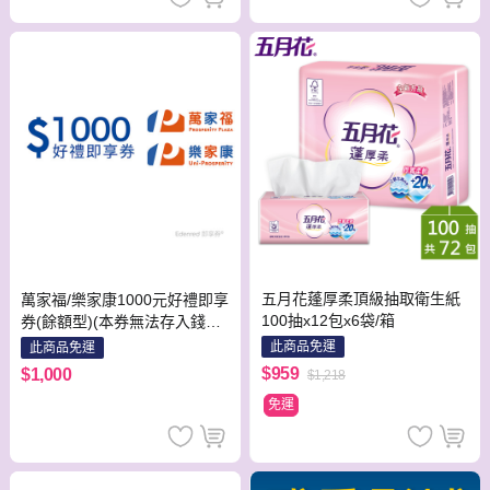
五月花蓬厚柔頂級抽取衛生紙
萬家福/樂家康1000元好禮即享
100抽x12包x6袋/箱
券(餘額型)(本券無法存入錢包
中使用)
此商品免運
此商品免運
$959
$1,000
$1,218
免運