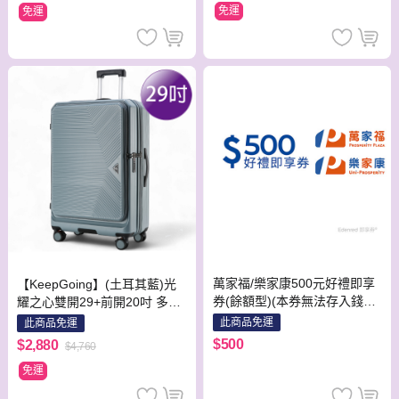
免運
免運
萬家福/樂家康500元好禮即享
【KeepGoing】(土耳其藍)光
券(餘額型)(本券無法存入錢包
耀之心雙開29+前開20吋 多功
中使用)
能防爆防刮行李箱
此商品免運
此商品免運
$500
$2,880
$4,760
免運