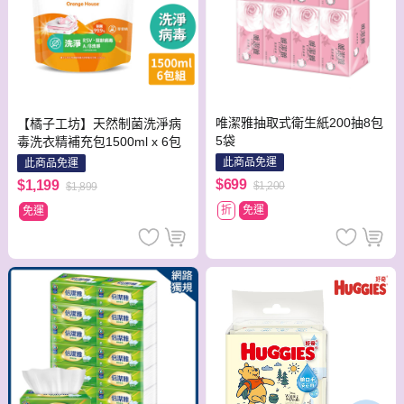
唯潔雅抽取式衛生紙200抽8包
【橘子工坊】天然制菌洗淨病
5袋
毒洗衣精補充包1500ml x 6包
此商品免運
此商品免運
$699
$1,199
$1,200
$1,899
折
免運
免運