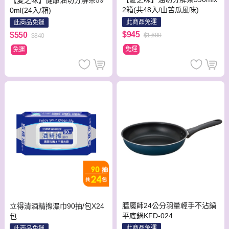
【愛之味】健康油切分解茶59
2箱(共48入/山苦瓜風味)
0ml(24入/箱)
此商品免運
此商品免運
$945
$550
$1,680
$840
免運
免運
膳魔師24公分羽量輕手不沾鍋
立得清酒精擦濕巾90抽/包X24
平底鍋KFD-024
包
此商品免運
此商品免運