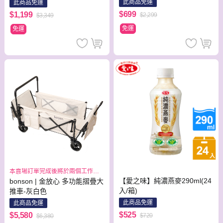
小炒鍋(適用電磁爐)+玻璃蓋
此商品免運
此商品免運
$699
$1,199
$2,299
$3,349
免運
免運
本賣場訂單完成後將於兩個工作日
出貨
【愛之味】純濃燕麥290ml(24
bonson | 金放心 多功能摺疊大
入/箱)
推車-灰白色
此商品免運
此商品免運
$525
$5,580
$720
$6,380