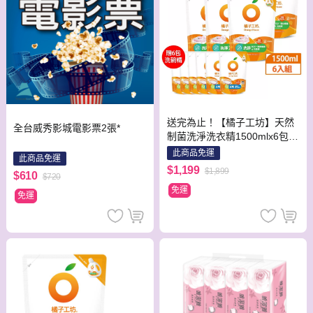
送完為止！【橘子工坊】天然
全台威秀影城電影票2張*
制菌洗淨洗衣精1500mlx6包
加碼贈 去垢酵素洗碗精500ml
此商品免運
此商品免運
x6包
$1,199
$1,899
$610
$720
免運
免運