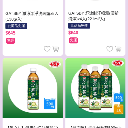
GATSBY 舒涼制汗噴霧(清新
GATSBY 激涼潔淨洗面露x5入
海洋)x4入(221ml/入)
(130g/入)
此商品免運
此商品免運
$640
$645
免運
免運
【愛之味】油切分解茶590mlx