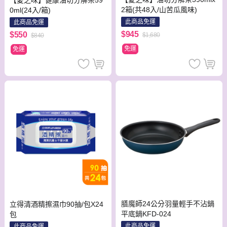
【愛之味】健康油切分解茶59
2箱(共48入/山苦瓜風味)
0ml(24入/箱)
此商品免運
此商品免運
$945
$550
$1,680
$840
免運
免運
膳魔師24公分羽量輕手不沾鍋
立得清酒精擦濕巾90抽/包X24
平底鍋KFD-024
包
此商品免運
此商品免運