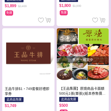
$1,800
$1,899
$1,999
$2,499
免運
免運
售完，補貨中
【王品集團】原燒商品卡面額
王品牛排$1，749套餐好禮即
500元1張(單張)(紙本券售價含
享券
平台物流處理費用)
此商品免運
此商品免運
$500
$1,749