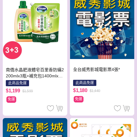
全台威秀影城電影票4張*
南僑水晶肥液體皂百里香防蟎2
200mlx3瓶+補充包1400mlx3
包
此商品免運
此商品免運
$1,180
$1,199
$1,440
$1,599
免運
免運