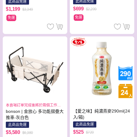
小炒鍋(適用電磁爐)+玻璃蓋
此商品免運
此商品免運
$699
$1,199
$2,299
$3,349
免運
免運
本賣場訂單完成後將於兩個工作日
出貨
【愛之味】純濃燕麥290ml(24
bonson | 金放心 多功能摺疊大
入/箱)
推車-灰白色
此商品免運
此商品免運
$525
$5,580
$720
$6,380