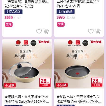
五月花新柔韌抽取衛生紙110
【美式賣場】萬歲牌 總匯點心
抽x12包x6袋/箱
包(42公克*20包/盒)
此商品免運
此商品免運
$995
$669
$1,470
$899
免運
免運
★絕版出清、售完不補★Tefal
★絕版出清、售完不補★Tefal
法國特福 Daisy系列28CM不沾
法國特福 Daisy系列28CM不沾
平底鍋(適用電磁爐)