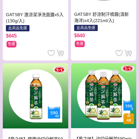
GATSBY 舒涼制汗噴霧(清新
GATSBY 激涼潔淨洗面露x5入
海洋)x4入(221ml/入)
(130g/入)
此商品免運
此商品免運
$640
$645
免運
免運
【愛之味】油切分解茶590mlx