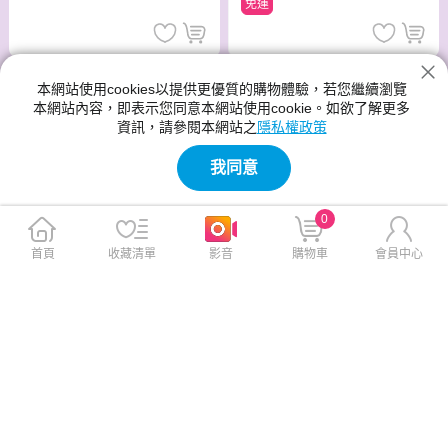
免運
本網站使用cookies以提供更優質的購物體驗，若您繼續瀏覽
本網站內容，即表示您同意本網站使用cookie。如欲了解更多
資訊，請參閱本網站之
隱私權政策
我同意
0
首頁
收藏清單
影音
購物車
會員中心
8/7~8/31使用一卡通單筆消費金額
滿1999元,於一卡通APP可獲得300
bonson | 懶人智慧垃圾桶
【新東陽】蜜汁豬肉乾(275g*3
元儲值金回饋
包)
此商品免運
此商品免運
$2,580
$765
$3,280
$957
免運
免運