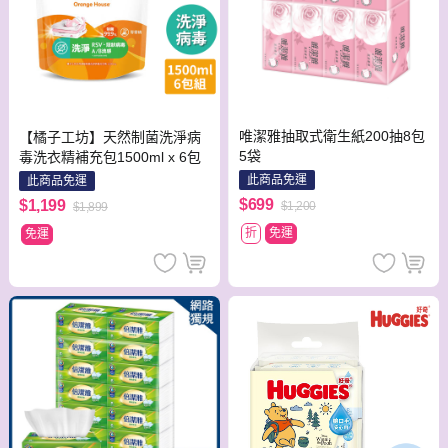
唯潔雅抽取式衛生紙200抽8包
【橘子工坊】天然制菌洗淨病
5袋
毒洗衣精補充包1500ml x 6包
此商品免運
此商品免運
$699
$1,199
$1,200
$1,899
折
免運
免運