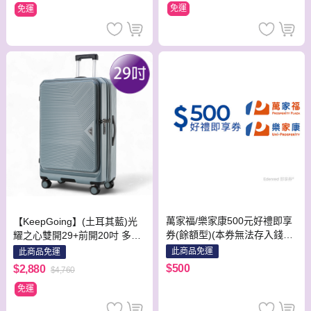
免運
免運
萬家福/樂家康500元好禮即享
【KeepGoing】(土耳其藍)光
券(餘額型)(本券無法存入錢包
耀之心雙開29+前開20吋 多功
中使用)
能防爆防刮行李箱
此商品免運
此商品免運
$500
$2,880
$4,760
免運