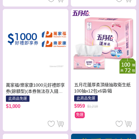
五月花蓬厚柔頂級抽取衛生紙
萬家福/樂家康1000元好禮即享
100抽x12包x6袋/箱
券(餘額型)(本券無法存入錢包
中使用)
此商品免運
此商品免運
$959
$1,000
$1,218
免運