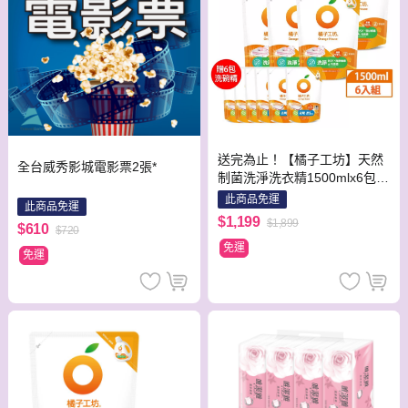
送完為止！【橘子工坊】天然
全台威秀影城電影票2張*
制菌洗淨洗衣精1500mlx6包
加碼贈 去垢酵素洗碗精500ml
此商品免運
此商品免運
x6包
$1,199
$1,899
$610
$720
免運
免運