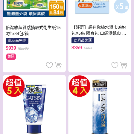
【好奇】超迷你純水濕巾8抽4
倍潔雅超質感抽取式衛生紙15
包X5串 隨身包 口袋濕紙巾 濕
0抽x84包/箱
巾 攜帶方便
此商品免運
此商品免運
$359
$939
$468
$1,500
免運