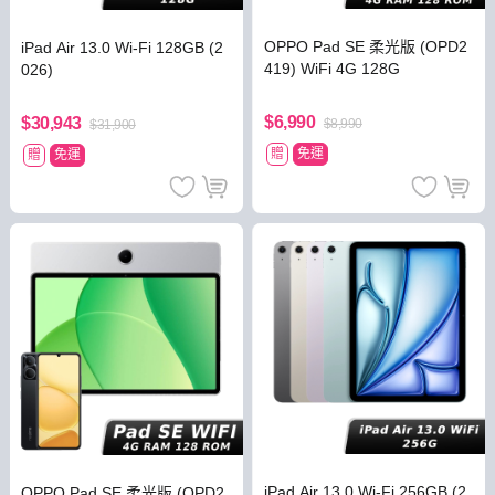
OPPO Pad SE 柔光版 (OPD2
iPad Air 13.0 Wi-Fi 128GB (2
419) WiFi 4G 128G
026)
$6,990
$30,943
$8,990
$31,900
贈
免運
贈
免運
iPad Air 13.0 Wi-Fi 256GB (2
OPPO Pad SE 柔光版 (OPD2