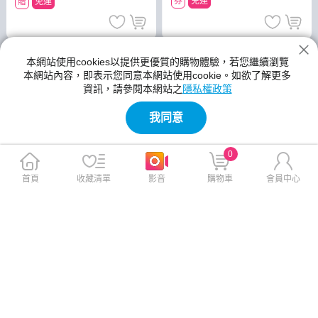
券
免運
贈
免運
本網站使用cookies以提供更優質的購物體驗，若您繼續瀏覽
本網站內容，即表示您同意本網站使用cookie。如欲了解更多
資訊，請參閱本網站之
隱私權政策
我同意
0
首頁
收藏清單
影音
購物車
會員中心
iPad Pro 11.0 Wi-Fi 512GB (2
SAMSUNG Galaxy Tab S10 F
025)
E 5G 8G/128G(X526B)
$45,493
$14,990
$46,900
$20,490
贈
免運
折
贈
免運