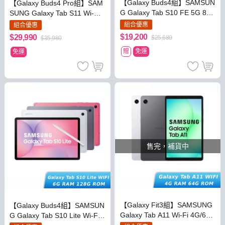
【Galaxy Buds4組】SAMSUN
【Galaxy Buds4 Pro組】SAM
G Galaxy Tab S10 FE 5G 8G/
SUNG Galaxy Tab S11 Wi-Fi
128G(X526B)
12G/128G (X730)
組合優惠
組合優惠
$19,200
$29,990
$25,680
$35,980
贈
免運
免運
售完，補貨中
【Galaxy Fit3組】SAMSUNG
【Galaxy Buds4組】SAMSUN
Galaxy Tab A11 Wi-Fi 4G/64
G Galaxy Tab S10 Lite Wi-Fi
G (X133)