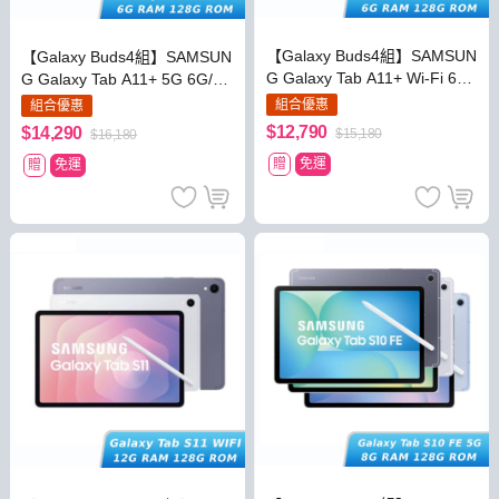
【Galaxy Buds4組】SAMSUN
【Galaxy Buds4組】SAMSUN
G Galaxy Tab A11+ Wi-Fi 6G/
G Galaxy Tab A11+ 5G 6G/12
128G (X230)
8G (X236B)
組合優惠
組合優惠
$12,790
$14,290
$15,180
$16,180
贈
免運
贈
免運