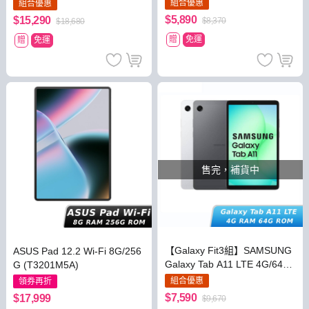
6G/128G (X400)
組合優惠
組合優惠
$5,890
$15,290
$8,370
$18,680
贈
免運
贈
免運
售完，補貨中
【Galaxy Fit3組】SAMSUNG
ASUS Pad 12.2 Wi-Fi 8G/256
Galaxy Tab A11 LTE 4G/64G
G (T3201M5A)
(X135G)
組合優惠
領券再折
$7,590
$17,999
$9,670