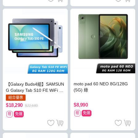
moto pad 60 NEO 8G/128G
【Galaxy Buds4組】SAMSUN
(5G) 綠
G Galaxy Tab S10 FE WiFi 8
G/128G(X520)
組合優惠
$8,990
$18,290
$22,680
贈
免運
贈
免運