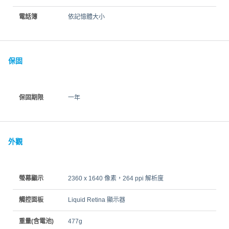
電話簿
依記憶體大小
保固
保固期限
一年
外觀
螢幕顯示
2360 x 1640 像素，264 ppi 解析度
觸控面板
Liquid Retina 顯示器
重量(含電池)
477g