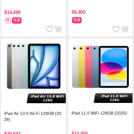
$6,400
$14,499
免運
贈
免運
iPad 11.0 WiFi 128GB (2025)
iPad Air 13.0 Wi-Fi 128GB (20
26)
$14,304
$30,943