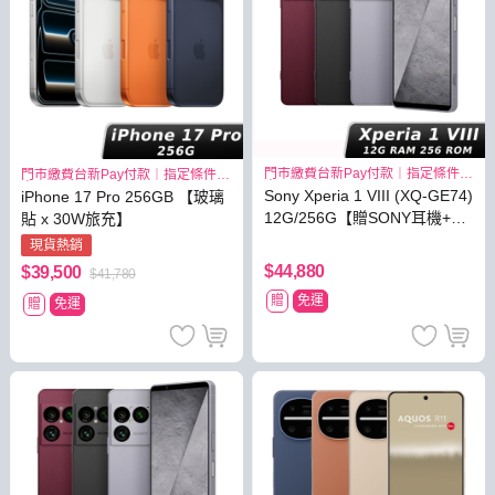
門市繳費台新Pay付款｜指定條件最
門市繳費台新Pay付款｜指定條件最
高3.8%
高3.8%
Sony Xperia 1 VIII (XQ-GE74)
iPhone 17 Pro 256GB 【玻璃
12G/256G【贈SONY耳機+原
貼 x 30W旅充】
廠背包】
現貨熱銷
$44,880
$39,500
$41,780
贈
免運
贈
免運