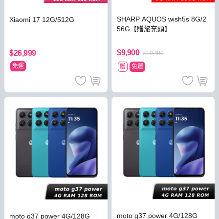
SHARP AQUOS wish5s 8G/2
Xiaomi 17 12G/512G
56G【贈旅充頭】
$9,900
$26,999
$10,490
免運
贈
免運
moto g37 power 4G/128G
moto g37 power 4G/128G