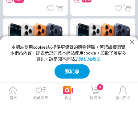
本網站使用cookies以提供更優質的購物體驗，若您繼續瀏覽
本網站內容，即表示您同意本網站使用cookie。如欲了解更多
資訊，請參閱本網站之
隱私權政策
我同意
0
贈神腦幣1,000 不參與 LINE／Hami
門市繳費台新Pay付款｜指定條件最
導購回饋
高3.8%
iPhone 17 Pro Max 256GB
iPhone 17 Pro Max 256GB
首頁
收藏清單
影音
購物車
會員中心
【贈神腦幣】
【AirPods Pro 3 超值組】
現貨熱銷
現貨熱銷
$43,553
$49,520
$44,900
$52,390
贈
免運
贈
免運