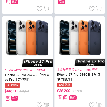
免運
折
免運
本賣場不參與 LINE／Hami 導購回
門市繳費台新Pay付款｜指定條件最
饋
高3.8%
iPhone 17 Pro 256GB【限時
iPhone 17 Pro 256GB【AirPo
快閃優惠】
ds Pro 3 超值組】
現貨熱銷
現貨熱銷
$38,200
$44,990
$39,900
$47,390
折
贈
免運
贈
免運