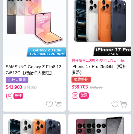
贈神腦幣1,000 不參與 LINE／Hami
導購回饋
iPhone 17 Pro 256GB 【贈神
SAMSUNG Galaxy Z Flip8 12
腦幣】
G/512G【贈配件大禮包】
現貨熱銷
小升大優惠
$38,703
$41,900
$39,900
$44,900
贈
免運
贈
免運