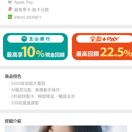
Apple Pay
銀角零卡-無卡分期
iPASS MONEY
商品特色
．5200安培超大電容
．AI聲控功能 : 無需動手操作
．2秒超快製冷 : 瞬間降溫，觸感冰涼
．200段風速調節
詳細介紹