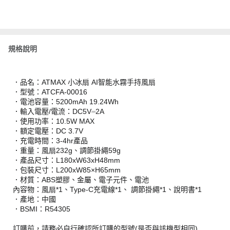
規格說明
．品名：ATMAX 小冰扇 AI智能水霧手持風扇
．型號：ATCFA-00016
．電池容量：5200mAh 19.24Wh
．輸入電壓/電流：DC5V⎓2A
．使用功率：10.5W MAX
．額定電壓：DC 3.7V
．充電時間：3-4hr產品
．重量：風扇232g、調節掛繩59g
．產品尺寸：L180xW63xH48mm
．包裝尺寸：L200xW85×H65mm
．材質：ABS塑膠、金屬、電子元件、電池
內容物：風扇*1、Type-C充電線*1、 調節掛繩*1、說明書*1
．產地：中國
．BSMI：R54305
訂購前，請務必自行確認所訂購的型號(是否與該機型相同)