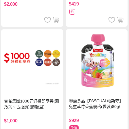
$419
$2,000
折
聯馥食品【PASCUAL帕斯夸】
雲雀集團1000元好禮即享券(涮
兒童草莓香蕉優格(袋裝)80g/袋
乃葉、古拉爵)(餘額型)
x24入
$929
$1,000
免運