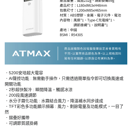
．5200安培超大電容
．AI聲控功能 : 無需動手操作，只需透過簡單指令即可切換風速或
開關功能
．2秒超快製冷 : 瞬間降溫，觸感冰涼
．200段風速調節
．水分子霧化功能 : 水霧結合風力，降溫補水同步達成
．TFT彩色多功能顯示頻幕 : 風力、剩餘電量及功能模式，一目了
然
．摺疊好攜帶
．可調節質感掛繩