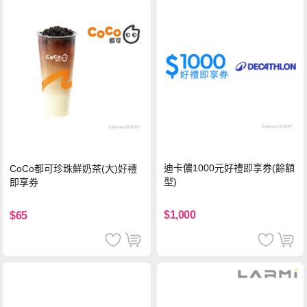
迪卡儂1000元好禮即享券(餘額
CoCo都可珍珠鮮奶茶(大)好禮
型)
即享券
$1,000
$65