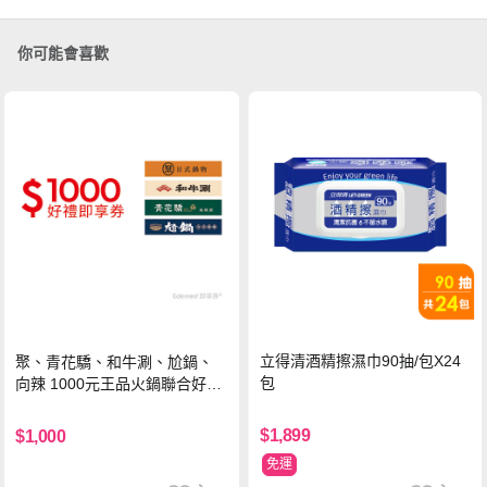
你可能會喜歡
立得清酒精擦濕巾90抽/包X24
聚、青花驕、和牛涮、尬鍋、
包
向辣 1000元王品火鍋聯合好禮
即享券(一次抵用型)
$1,899
$1,000
免運