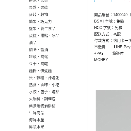
餅乾．米果
果醬．果乾
麥片．穀物
商品編號：1400049
BSMI 字號：免驗
糖果．巧克力
NCC 字號：免驗
堅果．養生食品
配送方式：宅配
蛋糕．甜點．冰品
付款方式：信用卡一
油品
市繳費
︱
LINE Pa
調味．醬油
+PAY
︱
悠遊付
︱
罐頭．肉鬆
MONEY
豆干．肉乾
麵條．快煮麵
米．雜糧．沖泡粥
熟食．滷味．小吃
水餃．包子．港點
火鍋料．調理包
藥膳鍋物滴雞精
生鮮肉品
海鮮水產
鮮蔬水果