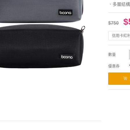
．多層結構
$
$750
信用卡紅
數量
優惠券