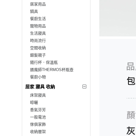
居家用品
鍋具
餐廚生活
寵物用品
生活寢具
時尚流行
空間收納
銀髮親子
隨行杯．保溫瓶
膳魔師THERMOS杯瓶壺
餐廚小物
居家 寢具 收納
床架寢具
晾曬
香氣芬芳
一般電池
傢俱家飾
收納層架