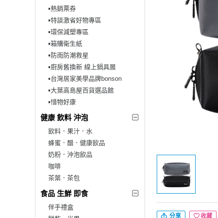
▪︎熱銷票券
▪︎特談激省好物專區
▪︎環保減塑專區
▪︎箱購衛生紙
▪︎防雨防潮救星
▪︎廚房舊換新 線上鍋具展
▪︎台灣居家美學品牌bonson
▪︎大葉高島屋百貨選品館
▪︎惜物好康
健康 飲料 沖泡
飲料．果汁．水
蜂蜜．醋．健康飲品
奶粉．沖泡飲品
咖啡
茶葉．茶包
食品 生鮮 即食
伴手禮盒
分享
收藏