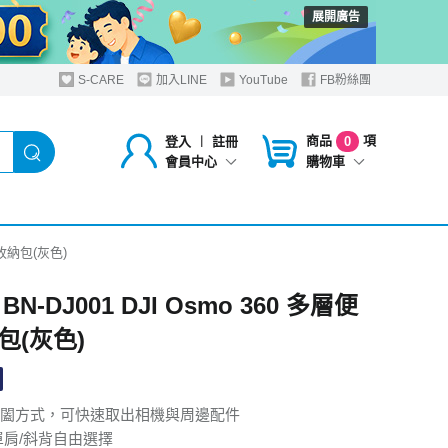
展開廣告
S-CARE
加入LINE
YouTube
FB粉絲團
商品
項
登入
︱
註冊
0
購物車
會員中心
便利收納包(灰色)
 BN-DJ001 DJI Osmo 360 多層便
包(灰色)
闔方式，可快速取出相機與周邊配件
單肩/斜背自由選擇