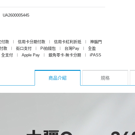
︱
UA2600005445
次付款
︱
信用卡分期付款
︱
信用卡紅利折抵
︱
神腦門
y付款
︱
街口支付
︱
Pi拍錢包
︱
台灣Pay
︱
全盈
全支付
︱
Apple Pay
︱
銀角零卡-無卡分期
︱
iPASS
商品介紹
規格