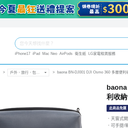
iPhone17
iPad
Mac Neo
AirPods
衛生紙
LG家電租賃服務
baona BN-DJ001 DJI Osmo 360 多層
戶外．旅行．包．袋
baona
利收納
此商品免運
．天窗式開
．可手提/