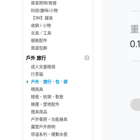
居家照明/夜燈
科技/趣味/小物
【3M】寢具
收納 / 小物
文具／工具
服裝配件
質感包飾
戶外 旅行
成人兒童睡袋
行李箱
戶外．旅行．包．袋
晴雨具
睡墊‧枕頭‧軟墊
帳篷‧營地配件
燈具用品
戶外餐廚‧功能器具
露營戶外照明
保溫系列‧運動水壺