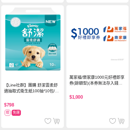
萬家福/樂家康1000元好禮即享
券(餘額型)(本券無法存入錢包
【Line社群】團購 舒潔雲柔舒
中使用)
適抽取式衛生紙100抽*10包/6
串*箱
$1,000
$798
贈
免運