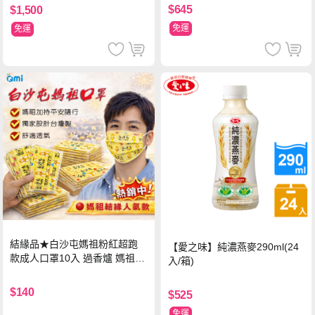
$645
$1,500
免運
免運
結緣品★白沙屯媽祖粉紅超跑
【愛之味】純濃燕麥290ml(24
款成人口罩10入 過香爐 媽祖加
入/箱)
持
$140
$525
免運