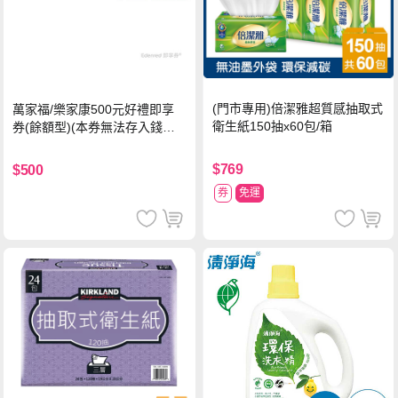
(門市專用)倍潔雅超質感抽取式
萬家福/樂家康500元好禮即享
衛生紙150抽x60包/箱
券(餘額型)(本券無法存入錢包
中使用)
$769
$500
券
免運