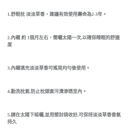
1.舒眠枕 淡淡草香，建議有效使用壽命為2-3年。
2.內襯 約 1個月左右，需曬太陽一次,以確保睡眠的舒適
度
3.內襯填充淡淡草香可搖晃均勻後使用。
4.勤洗枕套,防止枕頭套污漬渗透至內。
5.請在太陽下晾曬,並用塑封袋收好,可保持淡淡草香香氣
持久