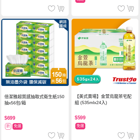
【美式賣場】金萱烏龍茶宅配
倍潔雅超質感抽取式衛生紙150
組 (535mlx24入)
抽x56包/箱
$599
$699
免運
折
免運