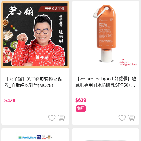
【we are feel good 好感覺】敏
【荖子鍋】荖子經典套餐火鍋
感肌專用耐水防曬乳SPF50+ 7
券_自助吧吃到飽(MO25)
5ml/瓶 X1瓶
$639
$428
免運