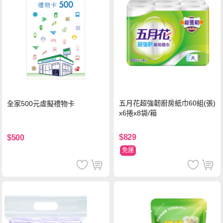
五月花超強韌廚房紙巾60組(張)
全家500元虛擬禮物卡
x6捲x8袋/箱
$829
$500
免運