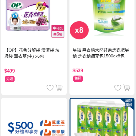
皂福 無香精天然酵素洗衣肥皂
【OP】花香分解袋 清潔袋 垃
精 洗衣精補充包1500gx8包
圾袋 薰衣草(中) x6包
$539
$499
免運
免運