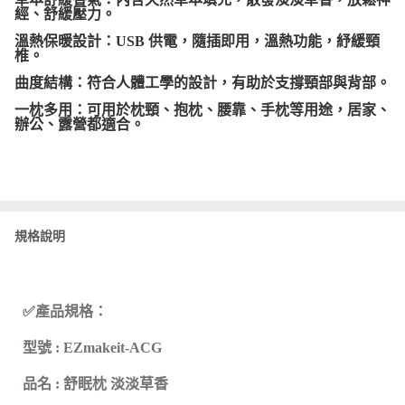
經、舒緩壓力。
溫熱保暖設計：USB 供電，隨插即用，溫熱功能，紓緩頸
椎。
曲度結構：符合人體工學的設計，有助於支撐頸部與背部。
一枕多用：可用於枕頸、抱枕、腰靠、手枕等用途，居家、
辦公、露營都適合。
規格說明
✅產品規格：
型號 : EZmakeit-ACG
品名 : 舒眠枕 淡淡草香