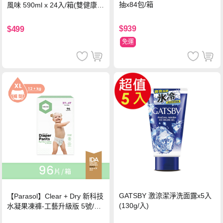
抽x84包/箱
風味 590ml x 24入/箱(雙健康認
證四季春茶)
$939
$499
免運
GATSBY 激涼潔淨洗面露x5入
【Parasol】Clear + Dry 新科技
(130g/入)
水凝果凍褲-工藝升級版 5號/XL
超值禮盒組 (96片)