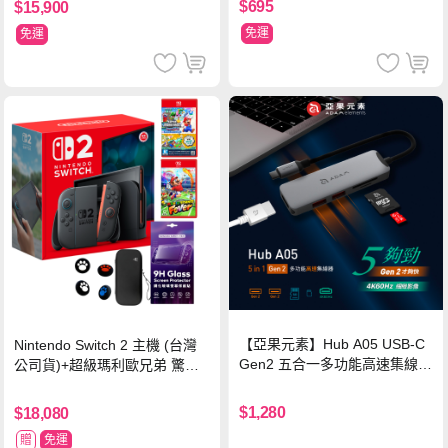
$695
$15,900
免運
免運
【亞果元素】Hub A05 USB-C
Nintendo Switch 2 主機 (台灣
Gen2 五合一多功能高速集線
公司貨)+超級瑪利歐兄弟 驚奇
器-灰
同遊鈴鈴公園 中文版+瑪利歐網
球 狂熱 中文版
$1,280
$18,080
贈
免運