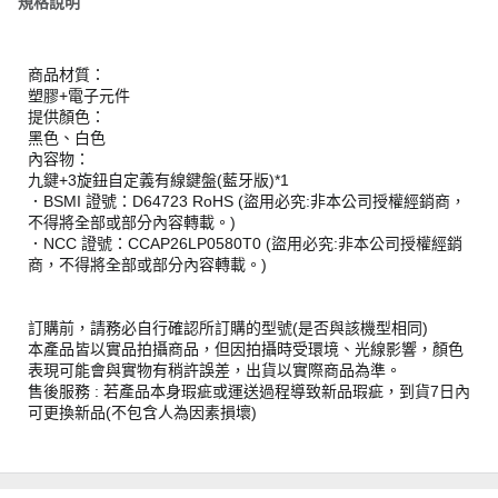
規格說明
商品材質：
塑膠+電子元件
提供顏色：
黑色、白色
內容物：
九鍵+3旋鈕自定義有線鍵盤(藍牙版)*1
．BSMI 證號：D64723 RoHS (盜用必究:非本公司授權經銷商，
不得將全部或部分內容轉載。)
．NCC 證號：CCAP26LP0580T0 (盜用必究:非本公司授權經銷
商，不得將全部或部分內容轉載。)
訂購前，請務必自行確認所訂購的型號(是否與該機型相同)
本產品皆以實品拍攝商品，但因拍攝時受環境、光線影響，顏色
表現可能會與實物有稍許誤差，出貨以實際商品為準。
售後服務 : 若產品本身瑕疵或運送過程導致新品瑕疵，到貨7日內
可更換新品(不包含人為因素損壞)