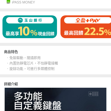
iPASS MONEY
商品特色
．免裝驅動，隨插即用
．內置防靜電芯片，不怕靜電接觸
．旋鈕功能，可進行多媒體控制
詳細介紹