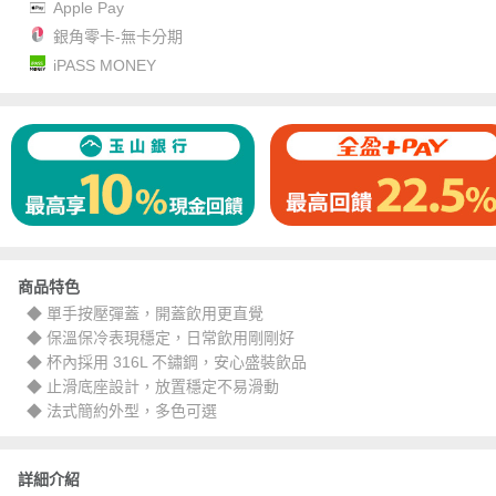
Apple Pay
銀角零卡-無卡分期
iPASS MONEY
商品特色
◆ 單手按壓彈蓋，開蓋飲用更直覺
◆ 保溫保冷表現穩定，日常飲用剛剛好
◆ 杯內採用 316L 不鏽鋼，安心盛裝飲品
◆ 止滑底座設計，放置穩定不易滑動
◆ 法式簡約外型，多色可選
詳細介紹