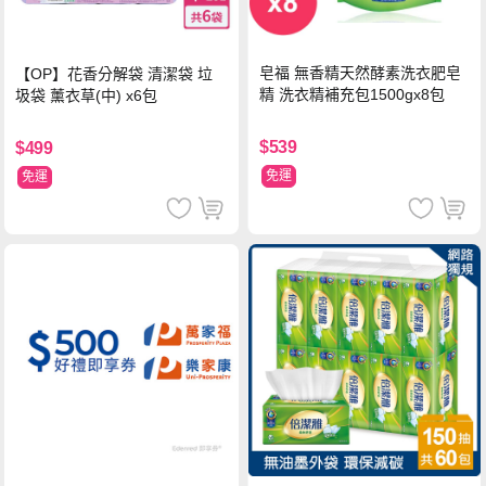
皂福 無香精天然酵素洗衣肥皂
【OP】花香分解袋 清潔袋 垃
精 洗衣精補充包1500gx8包
圾袋 薰衣草(中) x6包
$539
$499
免運
免運