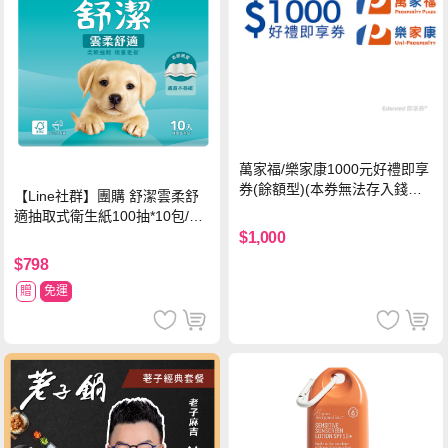
萬家福/樂家康1000元好禮即享
券(餘額型)(本券無法存入錢包
【Line社群】團購 舒潔雲柔舒
中使用)
適抽取式衛生紙100抽*10包/6
串*箱
$1,000
$798
贈
免運