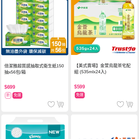
【美式賣場】金萱烏龍茶宅配
倍潔雅超質感抽取式衛生紙150
組 (535mlx24入)
抽x56包/箱
$599
$699
免運
折
免運