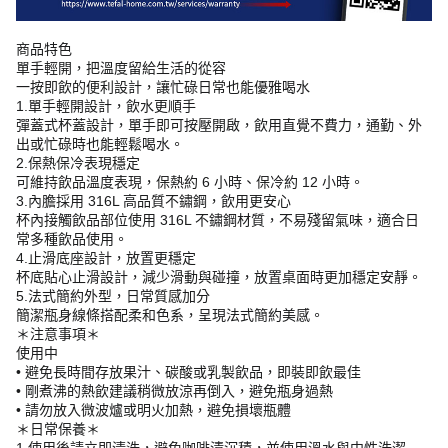
商品特色
單手輕開，把溫度留給生活的從容
一按即飲的便利設計，讓忙碌日常也能優雅喝水
1.單手輕開設計，飲水更順手
彈蓋式杯蓋設計，單手即可按壓開啟，飲用直覺不費力，通勤、外
出或忙碌時也能輕鬆喝水。
2.保熱保冷表現穩定
可維持飲品溫度表現，保熱約 6 小時、保冷約 12 小時。
3.內膽採用 316L 高品質不鏽鋼，飲用更安心
杯內接觸飲品部位使用 316L 不鏽鋼材質，不易殘留氣味，適合日
常多種飲品使用。
4.止滑底座設計，放置更穩定
杯底貼心止滑設計，減少滑動與碰撞，放置桌面時更加穩定安靜。
5.法式簡約外型，日常質感加分
簡潔瓶身線條搭配柔和色系，呈現法式簡約美感。
＊注意事項＊
使用中
• 避免長時間存放果汁、碳酸或乳製飲品，即裝即飲最佳
• 剛煮沸的熱飲建議稍微放涼再倒入，避免瓶身過熱
• 請勿放入微波爐或明火加熱，避免損壞瓶體
＊日常保養＊
1.使用後請立即清洗，避免咖啡漬沉積，並使用溫水與中性洗潔