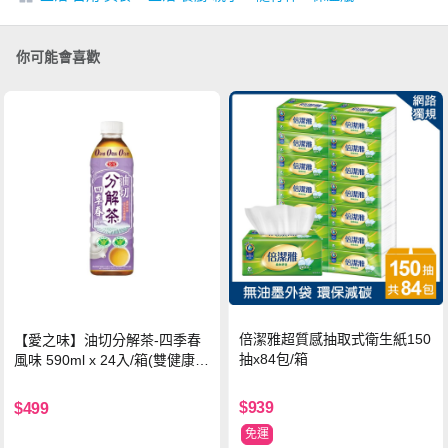
你可能會喜歡
倍潔雅超質感抽取式衛生紙150
【愛之味】油切分解茶-四季春
抽x84包/箱
風味 590ml x 24入/箱(雙健康認
證四季春茶)
$939
$499
免運