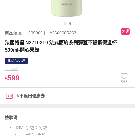
免運
商品編號：1399966 | UA2600005363
法國特福 N2710210 法式簡約系列彈蓋不鏽鋼保溫杯
500ml-開心果綠
此商品免運
1,490
$
599
$
收藏
※不適用優惠券
檢驗碼
BSMI 字號：
免驗