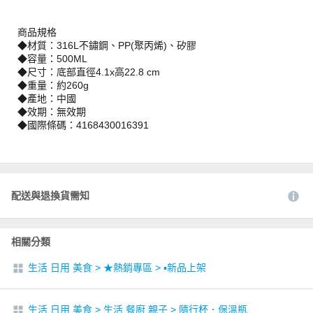
商品規格
◆材質：316L不鏽鋼、PP(聚丙烯)、矽膠
◆容量：500ML
◆尺寸：底部直徑4.1x高22.8 cm
◆重量：約260g
◆產地：中國
◆效期：無效期
◆國際條碼：4168430016391
配送與退換貨需知
相關分類
生活 日用 美食
>
★熱銷專區
>
▪︎新品上架
生活 日用 美食
>
生活 餐廚 親子
>
隨行杯．保溫瓶