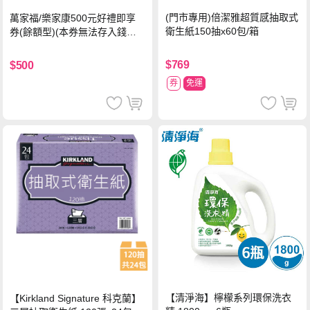
(門市專用)倍潔雅超質感抽取式
萬家福/樂家康500元好禮即享
衛生紙150抽x60包/箱
券(餘額型)(本券無法存入錢包
中使用)
$769
$500
券
免運
【清淨海】檸檬系列環保洗衣
【Kirkland Signature 科克蘭】