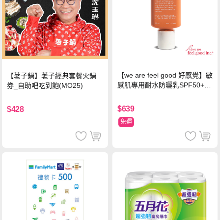
【we are feel good 好感覺】敏
【荖子鍋】荖子經典套餐火鍋
感肌專用耐水防曬乳SPF50+ 7
券_自助吧吃到飽(MO25)
5ml/瓶 X1瓶
$639
$428
免運