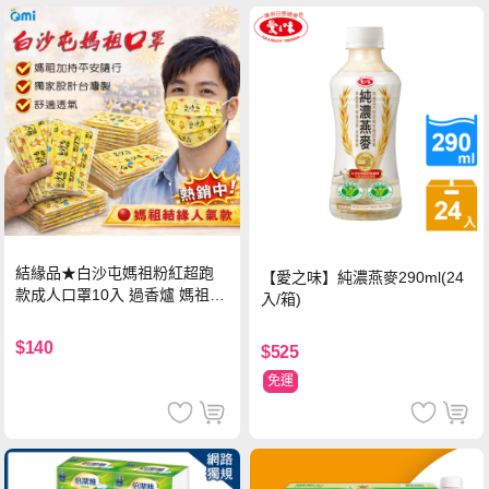
結緣品★白沙屯媽祖粉紅超跑
【愛之味】純濃燕麥290ml(24
款成人口罩10入 過香爐 媽祖加
入/箱)
持
$140
$525
免運