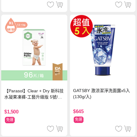
GATSBY 激涼潔淨洗面露x5入
【Parasol】Clear + Dry 新科技
(130g/入)
水凝果凍褲-工藝升級版 5號/XL
超值禮盒組 (96片)
$645
$1,500
免運
免運