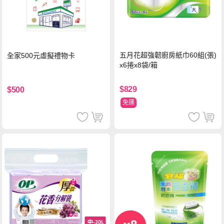
五月花超強韌廚房紙巾60組(張)
全家500元虛擬禮物卡
x6捲x8袋/箱
$829
$500
免運