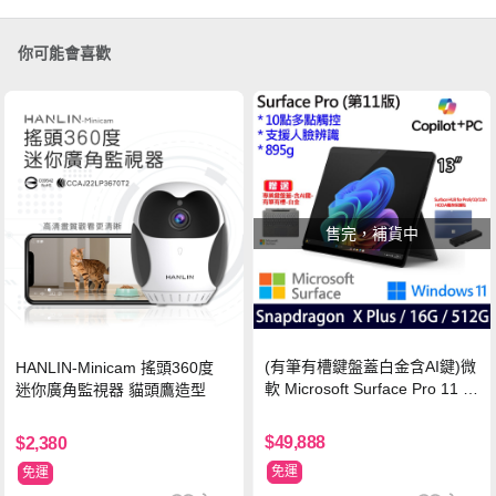
你可能會喜歡
售完，補貨中
(有筆有槽鍵盤蓋白金含AI鍵)微
HANLIN-Minicam 搖頭360度
軟 Microsoft Surface Pro 11 (S
迷你廣角監視器 貓頭鷹造型
napdragon X Plus/16G/512G)
石墨黑
$49,888
$2,380
免運
免運