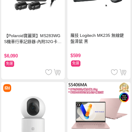
羅技 Logitech MK235 無線鍵
【Polaroid寶麗萊】MS283WG
盤滑鼠 黑
S機車行車記錄器-內附32G卡
(MS279WG升級款 新小蜂鷹)
$599
$6,090
免運
免運