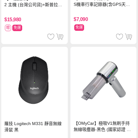
S機車行車記錄器(含GPS天線)-
2 主機 (台灣公司貨)+斯普拉遁
內附32G卡 (MS279WG升級款
塗擊隊 中文版
新小蜂鷹)
$7,090
$15,980
免運
贈
免運
【OMyCar】極吸V1無刷手持
羅技 Logitech M331 靜音無線
無線吸塵器-黑色 (國家認證 一
滑鼠 黑
年保固) 無線吸塵器 無刷電機