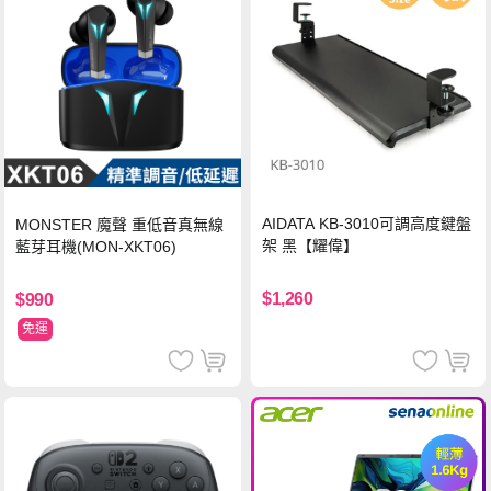
AIDATA KB-3010可調高度鍵盤
MONSTER 魔聲 重低音真無線
架 黑【耀偉】
藍芽耳機(MON-XKT06)
$1,260
$990
免運