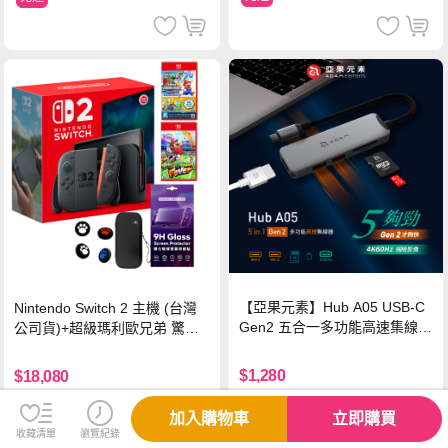
【亞果元素】Hub A05 USB-C
Nintendo Switch 2 主機 (台灣
Gen2 五合一多功能高速集線
公司貨)+超級瑪利歐兄弟 驚奇
器-灰
同遊鈴鈴公園 中文版+瑪利歐網
球 狂熱 中文版
$1,280
$18,080
贈
免運
加入購物車
立即購買
收藏清單
瀏覽紀錄