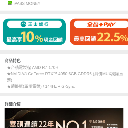
iPASS MONEY
商品特色
★台積電製程 AMD R7-170H
★NVIDIA® GeForce RTX™ 4050 6GB GDDR6 (具備MUX獨顯直
連)
★薄邊框(軍規電競) / 144Hz + G-Sync
詳細介紹