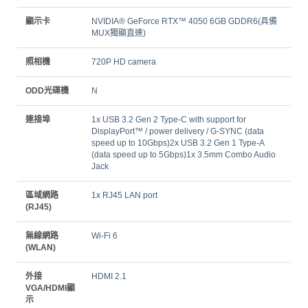
顯示卡
NVIDIA® GeForce RTX™ 4050 6GB GDDR6(具備
MUX獨顯直連)
照相機
720P HD camera
ODD光碟機
N
連接埠
1x USB 3.2 Gen 2 Type-C with support for
DisplayPort™ / power delivery / G-SYNC (data
speed up to 10Gbps)2x USB 3.2 Gen 1 Type-A
(data speed up to 5Gbps)1x 3.5mm Combo Audio
Jack
區域網路
1x RJ45 LAN port
(RJ45)
無線網路
Wi-Fi 6
(WLAN)
外接
HDMI 2.1
VGA/HDMI顯
示