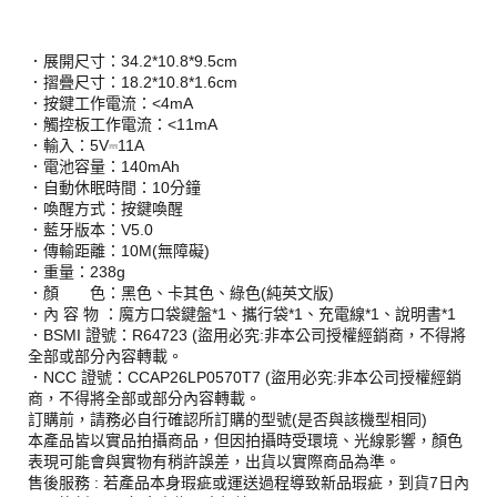
．展開尺寸：34.2*10.8*9.5cm
．摺疊尺寸：18.2*10.8*1.6cm
．按鍵工作電流：<4mA
．觸控板工作電流：<11mA
．輸入：5V⎓11A
．電池容量：140mAh
．自動休眠時間：10分鐘
．喚醒方式：按鍵喚醒
．藍牙版本：V5.0
．傳輸距離：10M(無障礙)
．重量：238g
．顏 色：黑色、卡其色、綠色(純英文版)
．內 容 物 ：魔方口袋鍵盤*1、攜行袋*1、充電線*1、說明書*1
．BSMI 證號：R64723 (盜用必究:非本公司授權經銷商，不得將
全部或部分內容轉載。
．NCC 證號：CCAP26LP0570T7 (盜用必究:非本公司授權經銷
商，不得將全部或部分內容轉載。
訂購前，請務必自行確認所訂購的型號(是否與該機型相同)
本產品皆以實品拍攝商品，但因拍攝時受環境、光線影響，顏色
表現可能會與實物有稍許誤差，出貨以實際商品為準。
售後服務 : 若產品本身瑕疵或運送過程導致新品瑕疵，到貨7日內