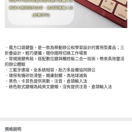
．魔方口袋鍵盤，是一款為移動辦公和學習設計的實用型產品；三
折疊設計，輕巧便攜，隨你隨時切換工作場景
．常規按鍵佈局，搭配數位鍵與觸控板二合一技術，帶來高效靈活
的辦公體驗
．三藍牙連接，全系統相容，助力多設備協同辦公
．環保有機矽防滑墊，親膚耐髒，為地球減負
．黑色、卡其色提供英數、注音、倉頡輸入法
．綠色款式鍵帽為純英文鍵帽，沒有提供注音、倉頡輸入法
規格說明