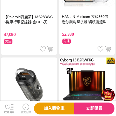
HANLIN-Minicam 搖頭360度
【Polaroid寶麗萊】MS283WG
迷你廣角監視器 貓頭鷹造型
S機車行車記錄器(含GPS天線)-
內附32G卡 (MS279WG升級款
新小蜂鷹)
$2,380
$7,090
免運
免運
加入購物車
立即購買
收藏清單
瀏覽紀錄