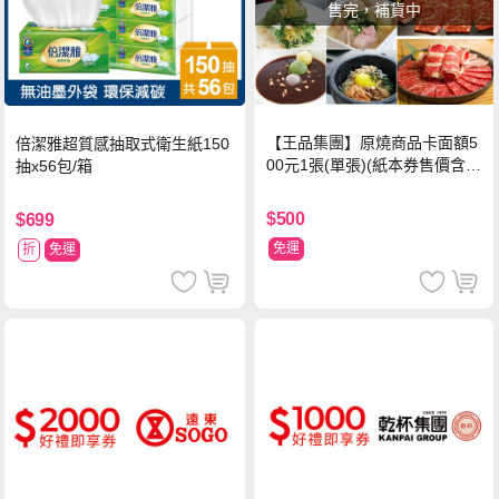
售完，補貨中
【王品集團】原燒商品卡面額5
倍潔雅超質感抽取式衛生紙150
00元1張(單張)(紙本券售價含平
抽x56包/箱
台物流處理費用)
$500
$699
免運
折
免運