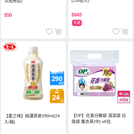
(130g/入)
次抵用型)
$645
$50
免運
【OP】花香分解袋 清潔袋 垃
【愛之味】純濃燕麥290ml(24
圾袋 薰衣草(中) x6包
入/箱)