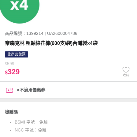
商品編號：1399214 | UA2600004786
奈森克林 粗軸棉花棒(600支/袋)台灣製x4袋
此商品免運
599
$
329
$
收藏
※不適用優惠券
檢驗碼
BSMI 字號：
免驗
NCC 字號：
免驗