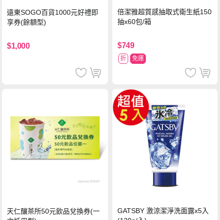
倍潔雅超質感抽取式衛生紙150
遠東SOGO百貨1000元好禮即
抽x60包/箱
享券(餘額型)
$749
$1,000
折
免運
GATSBY 激涼潔淨洗面露x5入
天仁釀茶所50元飲品兌換券(一