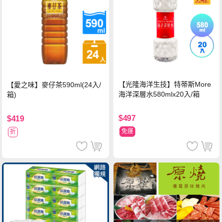
【光隆海洋生技】特蒂斯More
【愛之味】麥仔茶590ml(24入/
海洋深層水580mlx20入/箱
箱)
$497
$419
免運
折