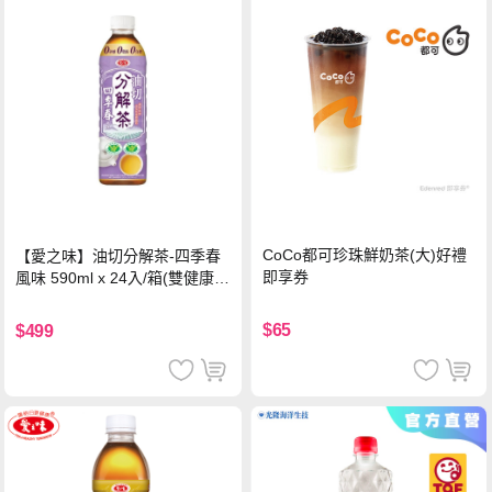
CoCo都可珍珠鮮奶茶(大)好禮
【愛之味】油切分解茶-四季春
即享券
風味 590ml x 24入/箱(雙健康認
證四季春茶)
$65
$499