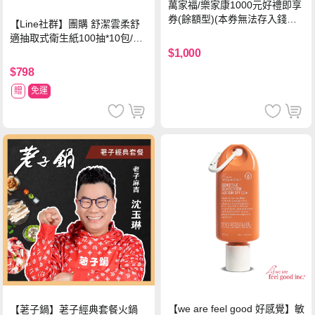
萬家福/樂家康1000元好禮即享
券(餘額型)(本券無法存入錢包
【Line社群】團購 舒潔雲柔舒
中使用)
適抽取式衛生紙100抽*10包/6
串*箱
$1,000
$798
贈
免運
【we are feel good 好感覺】敏
【荖子鍋】荖子經典套餐火鍋