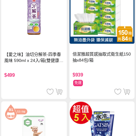
倍潔雅超質感抽取式衛生紙150
【愛之味】油切分解茶-四季春
抽x84包/箱
風味 590ml x 24入/箱(雙健康認
證四季春茶)
$939
$499
免運