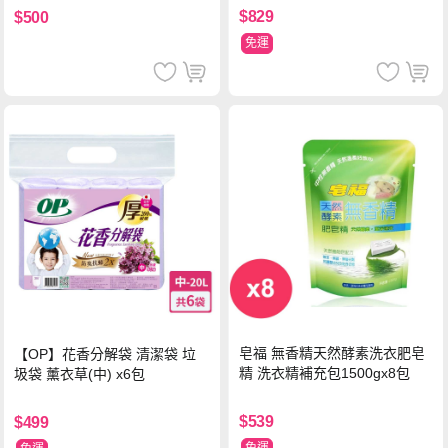
$829
$500
免運
皂福 無香精天然酵素洗衣肥皂
【OP】花香分解袋 清潔袋 垃
精 洗衣精補充包1500gx8包
圾袋 薰衣草(中) x6包
$539
$499
免運