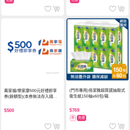
免運
(門市專用)倍潔雅超質感抽取式
萬家福/樂家康500元好禮即享
衛生紙150抽x60包/箱
券(餘額型)(本券無法存入錢包
中使用)
$769
$500
券
免運