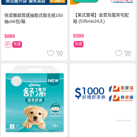
【美式賣場】金萱烏龍茶宅配
倍潔雅超質感抽取式衛生紙150
組 (535mlx24入)
抽x56包/箱
$599
$699
免運
折
免運