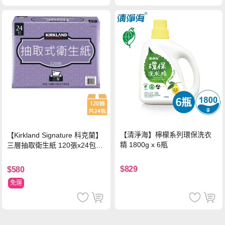
【清淨海】檸檬系列環保洗衣
【Kirkland Signature 科克蘭】
精 1800g x 6瓶
三層抽取衛生紙 120張x24包x1
串
$829
$580
免運