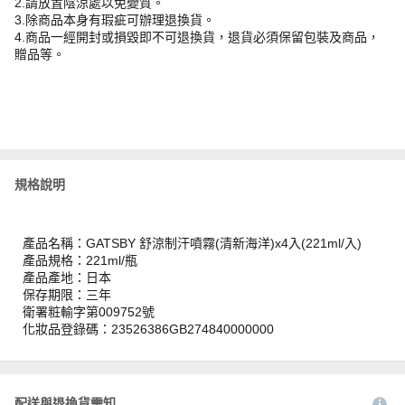
2.請放置陰涼處以免變質。
3.除商品本身有瑕疵可辦理退換貨。
4.商品一經開封或損毀即不可退換貨，退貨必須保留包裝及商品，
贈品等。
規格說明
產品名稱：GATSBY 舒涼制汗噴霧(清新海洋)x4入(221ml/入)
產品規格：221ml/瓶
產品產地：日本
保存期限：三年
衛署粧輸字第009752號
化妝品登錄碼：23526386GB274840000000
配送與退換貨需知