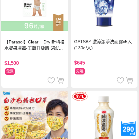
GATSBY 激涼潔淨洗面露x5入
【Parasol】Clear + Dry 新科技
(130g/入)
水凝果凍褲-工藝升級版 5號/XL
超值禮盒組 (96片)
$645
$1,500
免運
免運