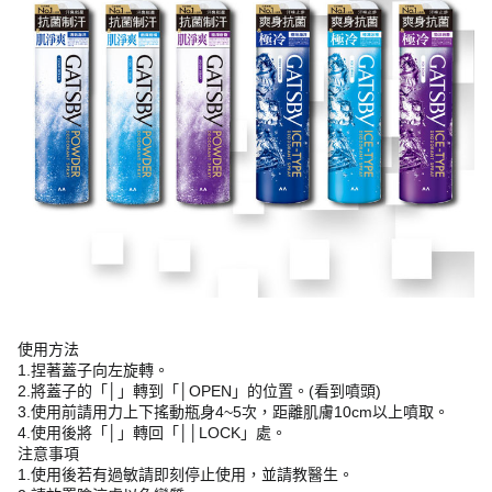
使用方法
1.捏著蓋子向左旋轉。
2.將蓋子的「│」轉到「│OPEN」的位置。(看到噴頭)
3.使用前請用力上下搖動瓶身4~5次，距離肌膚10cm以上噴取。
4.使用後將「│」轉回「││LOCK」處。
注意事項
1.使用後若有過敏請即刻停止使用，並請教醫生。