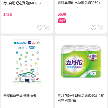
感肌專用耐水防曬乳SPF50+ 7
券_自助吧吃到飽(MO25)
5ml/瓶 X1瓶
$639
$428
免運
五月花超強韌廚房紙巾60組(張)
全家500元虛擬禮物卡
x6捲x8袋/箱