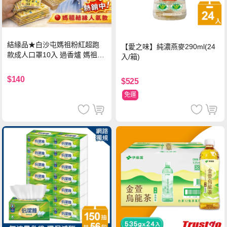
結緣品★白沙屯媽祖粉紅超跑
【愛之味】純濃燕麥290ml(24
款成人口罩10入 過香爐 媽祖加
入/箱)
持
$140
$525
免運