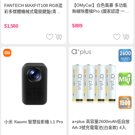
【OMyCar】白色風暴 多功能
FANTECH MAXFIT108 RGB混
無線除塵槍Pro (國家認證 一年
彩多媒體機械式電競鍵盤(青軸)
保固) 充氣洗車 暴力渦輪風扇
有線鍵盤(中文版)
手持強力風槍 暴力吹風
$899
$1,580
a+plus 高容量2600mAh低自放
小米 Xiaomi 智慧投影機 L1 Pro
AA-3號充電電池(白金款) 4入