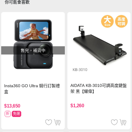
你可能會喜歡
售完，補貨中
AIDATA KB-3010可調高度鍵盤
Insta360 GO Ultra 騎行訂製禮
架 黑【耀偉】
盒
$1,260
$13,650
折
免運