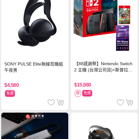
【88感謝祭】Nintendo Switch
SONY PULSE Elite無線耳機組
2 主機 (台灣公司貨)+斯普拉遁
午夜黑
塗擊隊 中文版
$15,980
$4,580
贈
免運
免運