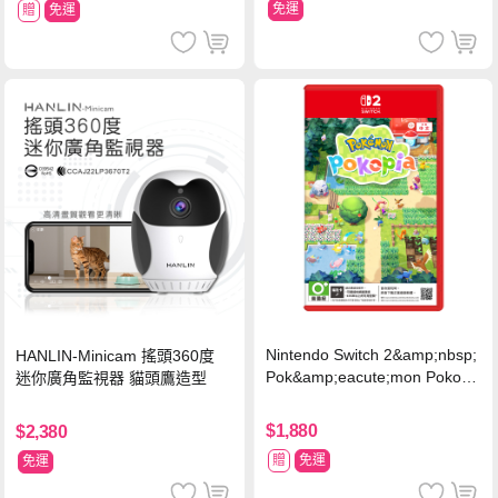
免運
贈
免運
Nintendo Switch 2&amp;nbsp;
HANLIN-Minicam 搖頭360度
Pok&amp;eacute;mon Pokopi
迷你廣角監視器 貓頭鷹造型
a 中文版(Key Card)
$1,880
$2,380
贈
免運
免運