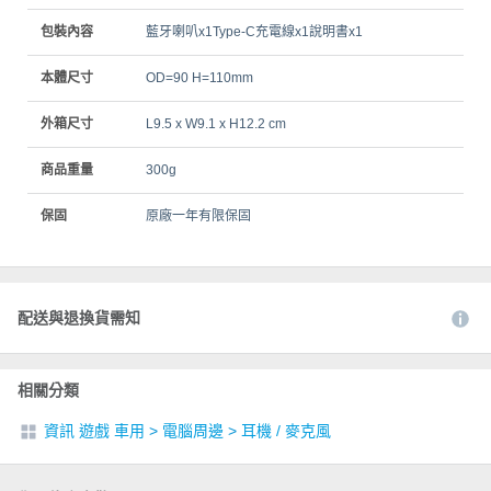
包裝內容
藍牙喇叭x1Type-C充電線x1說明書x1
本體尺寸
OD=90 H=110mm
外箱尺寸
L9.5 x W9.1 x H12.2 cm
商品重量
300g
保固
原廠一年有限保固
配送與退換貨需知
相關分類
資訊 遊戲 車用
>
電腦周邊
>
耳機 / 麥克風