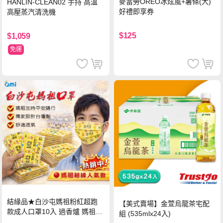
麥當勞OREO冰炫風+薯條(大)
HANLIN-CLEAN02 手持 高溫
好禮即享券
高壓蒸汽清洗機
$125
$1,059
免運
結緣品★白沙屯媽祖粉紅超跑
【美式賣場】金萱烏龍茶宅配
款成人口罩10入 過香爐 媽祖加
組 (535mlx24入)
持