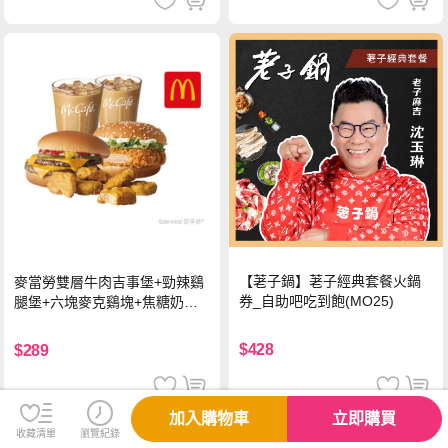
【荖子鍋】荖子經典套餐火鍋
麥當勞雙層牛肉吉事堡+勁辣鷄
券_自助吧吃到飽(MO25)
腿堡+六塊麥克鷄塊+焦糖奶茶
(冰)*2 好禮即享券
$428
$289
加入購物車
立即購買
收藏清單
瀏覽紀錄