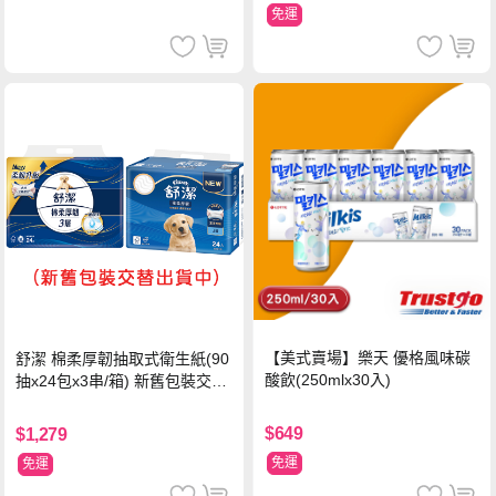
免運
【美式賣場】樂天 優格風味碳
舒潔 棉柔厚韌抽取式衛生紙(90
酸飲(250mlx30入)
抽x24包x3串/箱) 新舊包裝交替
出貨
$649
$1,279
免運
免運