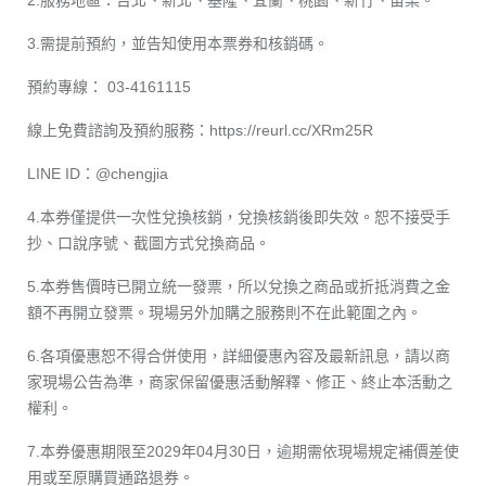
3.需提前預約，並告知使用本票券和核銷碼。
預約專線： 03-4161115
線上免費諮詢及預約服務：
https://reurl.cc/XRm25R
LINE ID：@chengjia
4.本券僅提供一次性兌換核銷，兌換核銷後即失效。恕不接受手
抄、口說序號、截圖方式兌換商品。
5.本券售價時已開立統一發票，所以兌換之商品或折抵消費之金
額不再開立發票。現場另外加購之服務則不在此範圍之內。
6.各項優惠恕不得合併使用，詳細優惠內容及最新訊息，請以商
家現場公告為準，商家保留優惠活動解釋、修正、終止本活動之
權利。
7.本券優惠期限至2029年04月30日，逾期需依現場規定補價差使
用或至原購買通路退券。