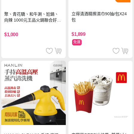
立得清酒精擦濕巾90抽/包X24
聚、青花驕、和牛涮、尬鍋、
包
向辣 1000元王品火鍋聯合好禮
即享券(一次抵用型)
$1,899
$1,000
免運