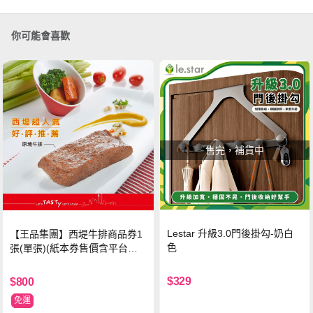
你可能會喜歡
售完，補貨中
Lestar 升級3.0門後掛勾-奶白
【王品集團】西堤牛排商品券1
色
張(單張)(紙本券售價含平台物
流處理費用)
$329
$800
免運