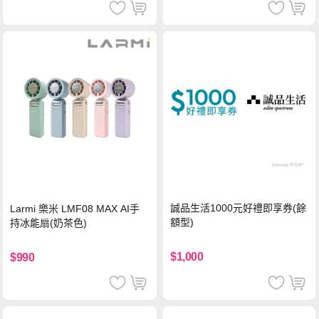
誠品生活1000元好禮即享券(餘
Larmi 樂米 LMF08 MAX AI手
額型)
持冰能扇(奶茶色)
$1,000
$990