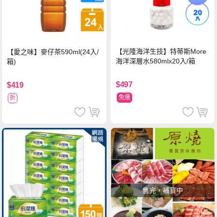
【光隆海洋生技】特蒂斯More
【愛之味】麥仔茶590ml(24入/
海洋深層水580mlx20入/箱
箱)
$497
$419
免運
折
售完，補貨中