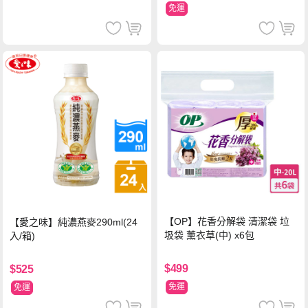
免運
【OP】花香分解袋 清潔袋 垃
【愛之味】純濃燕麥290ml(24
圾袋 薰衣草(中) x6包
入/箱)
$499
$525
免運
免運