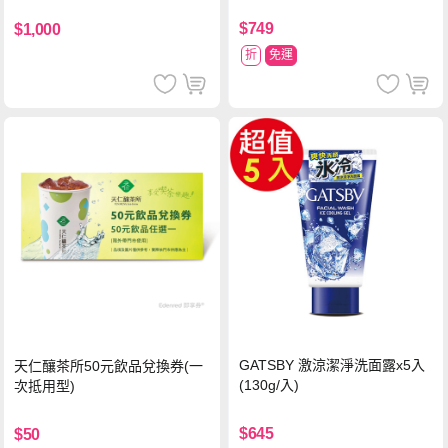
$749
$1,000
折
免運
GATSBY 激涼潔淨洗面露x5入
天仁釀茶所50元飲品兌換券(一
(130g/入)
次抵用型)
$645
$50