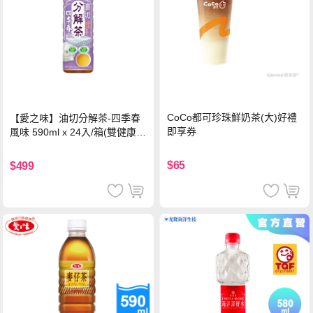
CoCo都可珍珠鮮奶茶(大)好禮
【愛之味】油切分解茶-四季春
即享券
風味 590ml x 24入/箱(雙健康認
證四季春茶)
$65
$499