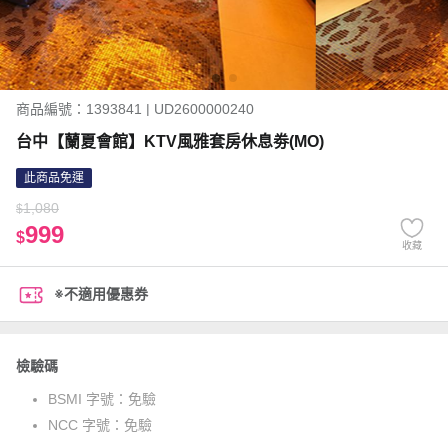
商品編號：1393841 | UD2600000240
台中【蘭夏會館】KTV風雅套房休息劵(MO)
此商品免運
1,080
$
999
$
收藏
※不適用優惠券
檢驗碼
BSMI 字號：
免驗
NCC 字號：
免驗