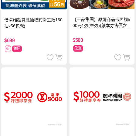
【王品集團】原燒商品卡面額5
倍潔雅超質感抽取式衛生紙150
00元1張(單張)(紙本券售價含平
抽x56包/箱
台物流處理費用)
$500
$699
免運
折
免運