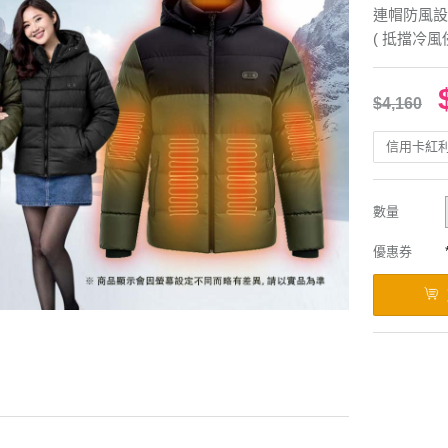
連帽防風設
( 抵擋冷
$4,160
信用卡紅
數量
優惠券