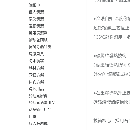
濕紙巾
個人清潔
●冷暖自知,溫度你
廚房清潔
浴廁清潔
短按按鍵,三擋恆
萬用清潔劑
( 35℃舒適溫度、
袖珍包面紙
抗菌除蟲除臭
清潔用具
●碳纖維發熱技術
防水噴霧
( 碳纖維發熱技術
鞋材清潔
外套內部隱藏式拉鍊口
衣物清潔
保養清潔
洗沐用品
●石墨烯導熱升溫
嬰幼兒尿褲
碳纖維發熱結構快
嬰幼兒清潔用品
貼身衛生用品
口罩
技術核心：採用石
成人紙尿褲