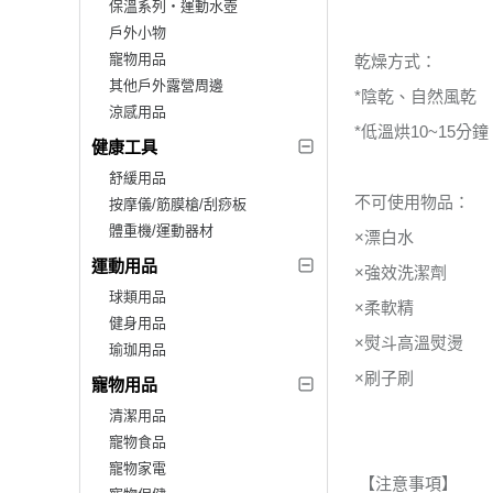
保溫系列‧運動水壺
戶外小物
寵物用品
乾燥方式：
其他戶外露營周邊
*陰乾、自然風乾
涼感用品
*低溫烘10~15分鐘
健康工具
舒緩用品
不可使用物品：
按摩儀/筋膜槍/刮痧板
體重機/運動器材
×漂白水
運動用品
×強效洗潔劑
球類用品
×柔軟精
健身用品
×熨斗高溫熨燙
瑜珈用品
×刷子刷
寵物用品
清潔用品
寵物食品
寵物家電
【注意事項】