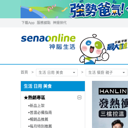
下載App
服務據點
神揚保代
首頁
生活 日用 美食
生活 餐廚 親子
生活 日用 美食
★熱銷專區
▪︎新品上架
▪︎普渡必備指南
▪︎暢銷品推薦
▪︎每月特別推薦