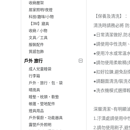
收納層架
居家照明/夜燈
【保養及清洗】：
科技/趣味/小物
【3M】寢具
清洗時請務必將 防
收納 / 小物
●日常清潔做好,
文具／工具
●請使用中性洗劑
服裝配件
質感包飾
●使用冷水或常溫水
戶外 旅行
●請勿使用柔軟精(
成人兒童睡袋
●扣好拉鍊,避免
行李箱
●請翻面清洗/裝洗
戶外．旅行．包．袋
晴雨具
●洗衣機模式選擇
睡墊‧枕頭‧軟墊
帳篷‧營地配件
深層清潔~有明顯
燈具用品
戶外餐廚‧功能器具
1.汙漬處請使用
露營戶外照明
2.請勿使用刷子,