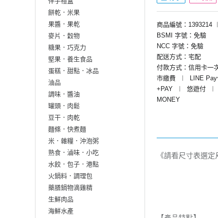
伴手禮盒
餅乾．米果
果醬．果乾
商品編號：1393214
BSMI 字號：免驗
麥片．穀物
NCC 字號：免驗
糖果．巧克力
配送方式：宅配
堅果．養生食品
付款方式：信用卡一
蛋糕．甜點．冰品
市繳費
︱
LINE Pa
油品
+PAY
︱
悠遊付
︱
調味．醬油
MONEY
罐頭．肉鬆
豆干．肉乾
麵條．快煮麵
米．雜糧．沖泡粥
熟食．滷味．小吃
《請看尺寸表選定
水餃．包子．港點
火鍋料．調理包
藥膳鍋物滴雞精
生鮮肉品
海鮮水產
【產品特點】