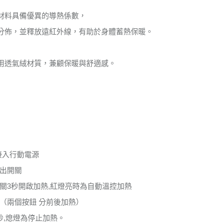
材料具備優異的導熱係數，
分佈，並釋放遠紅外線，有助於身體蓄熱保暖。
用透氣絨材質，兼顧保暖與舒適感。
,接入行動電源
輸出開關
開關3秒開啟加熱,紅燈亮時為自動溫控加熱
檔（兩個按鈕 分前後加熱）
3秒,熄燈為停止加熱。