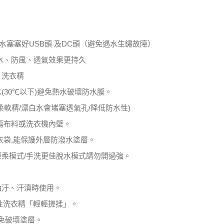
水塞塞好USB頭 及DC頭（避免遇水生鏽故障）
防水、防風、透氣效果更持久
、洗衣精
(30℃以下)避免熱水破壞防水膜。
柔軟精/漂白水會堵塞透氣孔/降低防水性)
刮傷布料或洗衣機內壁。
衣袋,能保護外層防潑水塗層。
輕柔模式/手洗更佳脫水模式請勿開過強。
油汙、汗漬時使用。
中性洗衣精「輕輕搓揉」。
避免破壞塗層。