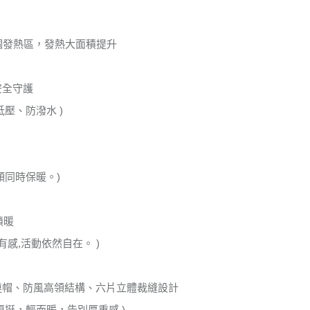
4個發熱區，發熱大面積提升
安全守護
低壓、防潑水 )
頸同時保暖。)
鎖暖
有感,活動依然自在。 )
連帽、防風高領結構、六片立體裁縫設計
更挺，輕而暖，告別厚重感 )