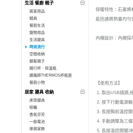
生活 餐廚 親子
保暖特性：石墨烯
居家用品
鍋具
能迅速將熱量均勻
餐廚生活
寵物用品
內襯設計：內襯採
生活寢具
時尚流行
空間收納
銀髮親子
隨行杯．保溫瓶
膳魔師THERMOS杯瓶壺
餐廚小物
【使用方法】
居家 寢具 收納
1. 取出USB插頭
床架寢具
2. 按下行動電源
晾曬
3. 長按胸前溫控
香氣芬芳
4. 手動調整為三
一般電池
傢俱家飾
5. 長按溫控開關