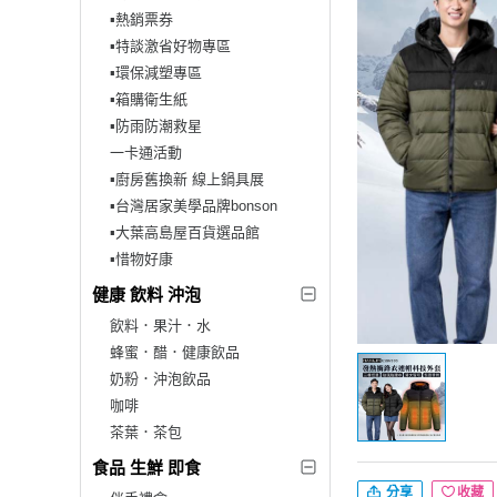
▪︎熱銷票券
▪︎特談激省好物專區
▪︎環保減塑專區
▪︎箱購衛生紙
▪︎防雨防潮救星
一卡通活動
▪︎廚房舊換新 線上鍋具展
▪︎台灣居家美學品牌bonson
▪︎大葉高島屋百貨選品館
▪︎惜物好康
健康 飲料 沖泡
飲料．果汁．水
蜂蜜．醋．健康飲品
奶粉．沖泡飲品
咖啡
茶葉．茶包
食品 生鮮 即食
分享
收藏