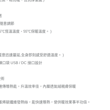
選
溫隨意調節
45℃恆溫溫度、55℃保暖溫度。 )
,暖意迅速蔓延,全身即刻感受舒適溫度。 )
袋 USB / DC 接口設計
技術
速傳導熱能，升溫效率佳，內層透氣絨親膚保暖
墨烯碳纖維發熱絲，能快速導熱，使供暖效果事半功倍。