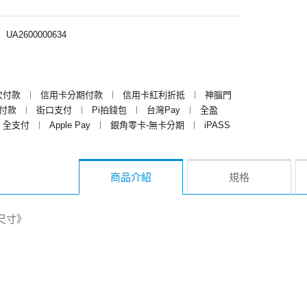
︱
UA2600000634
次付款
︱
信用卡分期付款
︱
信用卡紅利折抵
︱
神腦門
y付款
︱
街口支付
︱
Pi拍錢包
︱
台灣Pay
︱
全盈
全支付
︱
Apple Pay
︱
銀角零卡-無卡分期
︱
iPASS
商品介紹
規格
尺寸》