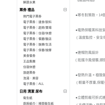
鮮蔬水果
票券 禮品
●寒冬對策款，1
熱門電子票券
電子票券｜速食/飲料
電子票券｜超商/賣場
●電熱保暖黑科技
電子票券｜住宿/休憩
( 溫度監控、安全
電子票券｜餐廳/飯店
電子票券｜娛樂/生活
電子票券｜保養/按摩
●連帽防風設計
美食餐券
( 抵擋冷風侵襲,頭
王品集團
住宿休憩
旅遊票券
●發熱升溫 × 極致
泡湯．美容
( 輕量不厚重,保暖
電子票券｜ALL
日用 清潔 尿布
●立體剪裁可拆式
衛生紙
廚房紙巾｜捲筒衛生紙
( 方便活動，版型