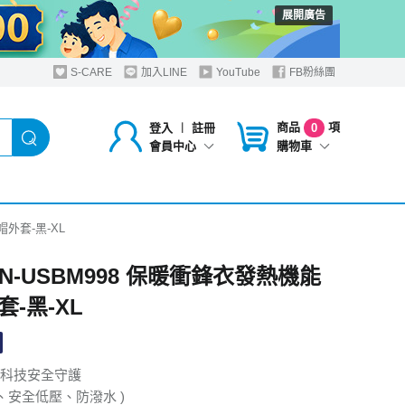
展開廣告
S-CARE
加入LINE
YouTube
FB粉絲團
商品
項
登入
︱
註冊
0
購物車
會員中心
帽外套-黑-XL
IN-USBM998 保暖衝鋒衣發熱機能
-黑-XL
科技安全守護
控、安全低壓、防潑水 )