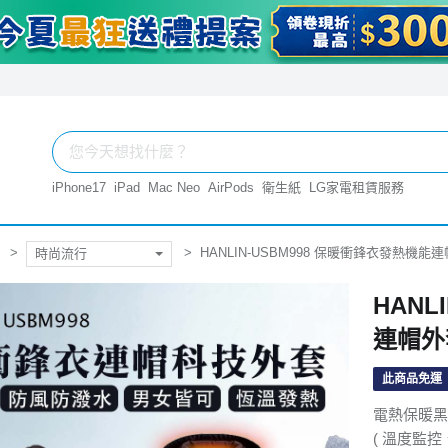
iPhone17
iPad
Mac Neo
AirPods
衛生紙
LG家電租賃服務
HANLIN-USBM998 保暖衝鋒衣發熱機能連
時尚流行
HANL
連帽外套
此商品免運
電熱保暖黑
( 溫度監