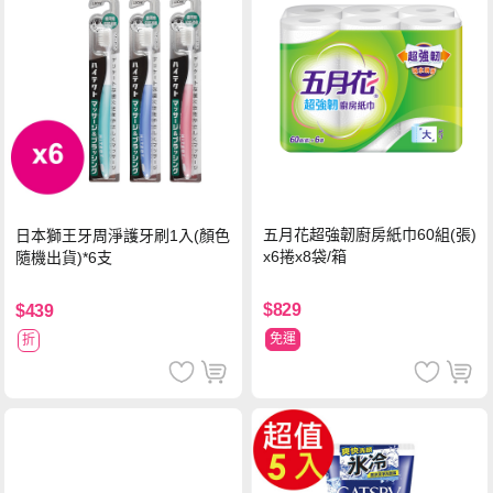
五月花超強韌廚房紙巾60組(張)
日本獅王牙周淨護牙刷1入(顏色
x6捲x8袋/箱
隨機出貨)*6支
$829
$439
免運
折