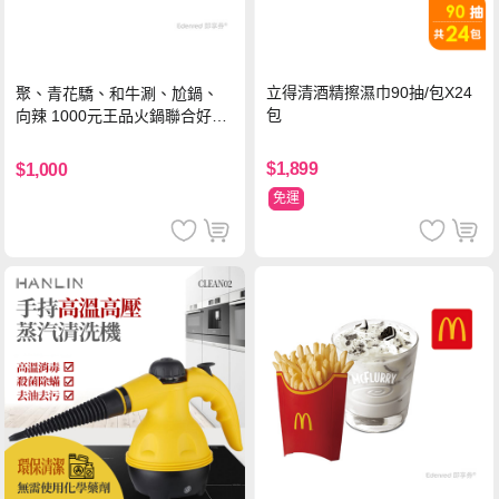
立得清酒精擦濕巾90抽/包X24
聚、青花驕、和牛涮、尬鍋、
包
向辣 1000元王品火鍋聯合好禮
即享券(一次抵用型)
$1,899
$1,000
免運