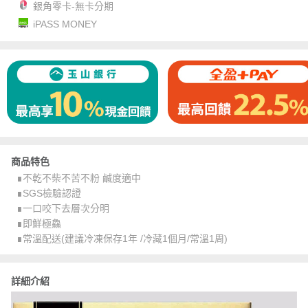
銀角零卡-無卡分期
iPASS MONEY
商品特色
∎不乾不柴不苦不粉 鹹度適中
∎SGS檢驗認證
∎一口咬下去層次分明
∎即鮮極鱻
∎常溫配送(建議冷凍保存1年 /冷藏1個月/常溫1周)
詳細介紹