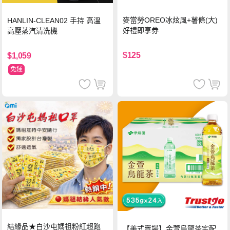
麥當勞OREO冰炫風+薯條(大)
HANLIN-CLEAN02 手持 高溫
好禮即享券
高壓蒸汽清洗機
$125
$1,059
免運
結緣品★白沙屯媽祖粉紅超跑
【美式賣場】金萱烏龍茶宅配