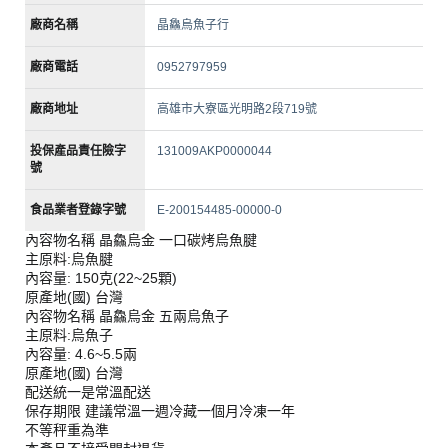
廠商名稱
晶鱻烏魚子行
廠商電話
0952797959
廠商地址
高雄市大寮區光明路2段719號
投保產品責任險字
131009AKP0000044
號
食品業者登錄字號
E-200154485-00000-0
內容物名稱 晶鱻烏金 一口碳烤烏魚腱
主原料:烏魚腱
內容量: 150克(22~25顆)
原產地(國) 台灣
內容物名稱 晶鱻烏金 五兩烏魚子
主原料:烏魚子
內容量: 4.6~5.5兩
原產地(國) 台灣
配送統一是常溫配送
保存期限 建議常溫一週冷藏一個月冷凍一年
不等秤重為準