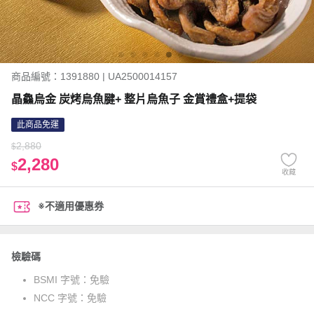
商品編號：1391880 | UA2500014157
晶鱻烏金 炭烤烏魚腱+ 整片烏魚子 金賞禮盒+提袋
此商品免運
2,880
$
2,280
$
收藏
※不適用優惠券
檢驗碼
BSMI 字號：
免驗
NCC 字號：
免驗