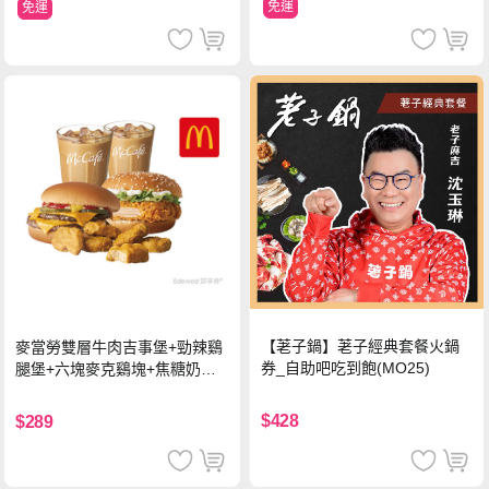
免運
免運
【荖子鍋】荖子經典套餐火鍋
麥當勞雙層牛肉吉事堡+勁辣鷄
券_自助吧吃到飽(MO25)
腿堡+六塊麥克鷄塊+焦糖奶茶
(冰)*2 好禮即享券
$428
$289