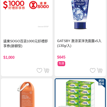
GATSBY 激涼潔淨洗面露x5入
遠東SOGO百貨1000元好禮即
(130g/入)
享券(餘額型)
$645
$1,000
免運