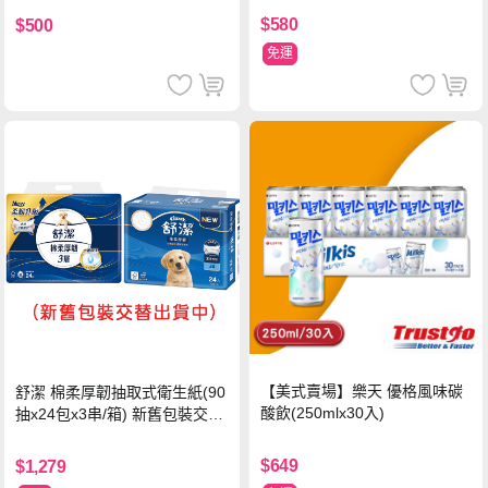
$580
$500
免運
【美式賣場】樂天 優格風味碳
舒潔 棉柔厚韌抽取式衛生紙(90
酸飲(250mlx30入)
抽x24包x3串/箱) 新舊包裝交替
出貨
$649
$1,279