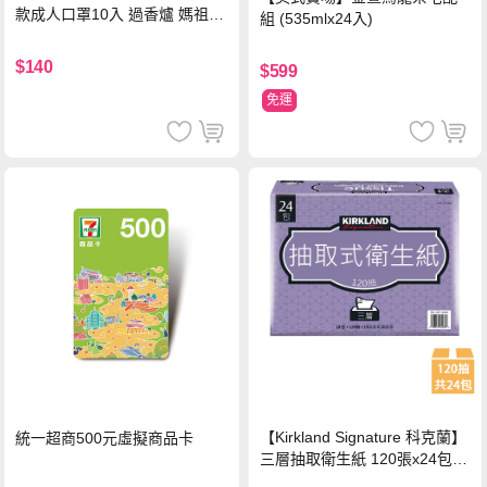
款成人口罩10入 過香爐 媽祖加
組 (535mlx24入)
持
$140
$599
免運
【Kirkland Signature 科克蘭】
統一超商500元虛擬商品卡
三層抽取衛生紙 120張x24包x1
串