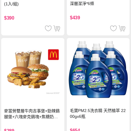
深層潔淨*6條
(1入/組)
$439
$390
毛寶PM2.5洗衣精 天然植萃 22
麥當勞雙層牛肉吉事堡+勁辣鷄
00gx6瓶
腿堡+六塊麥克鷄塊+焦糖奶茶
(冰)*2 好禮即享券
$654
$289