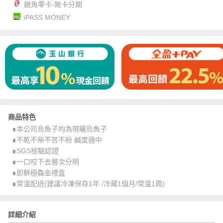
銀角零卡-無卡分期
iPASS MONEY
商品特色
∎本公司烏魚子均為現曬烏魚子
∎不乾不柴不苦不粉 鹹度適中
∎SGS檢驗認證
∎一口咬下去層次分明
∎即鮮極鱻金禮盒
∎常溫配送(建議冷凍保存1年 /冷藏1個月/常溫1周)
詳細介紹