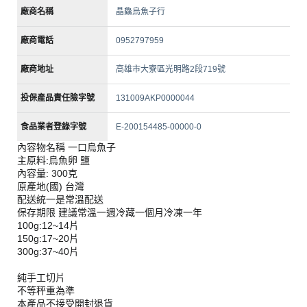
廠商名稱
晶鱻烏魚子行
廠商電話
0952797959
廠商地址
高雄市大寮區光明路2段719號
投保產品責任險字號
131009AKP0000044
食品業者登錄字號
E-200154485-00000-0
內容物名稱 一口烏魚子
主原料:烏魚卵 鹽
內容量: 300克
原產地(國) 台灣
配送統一是常溫配送
保存期限 建議常溫一週冷藏一個月冷凍一年
100g:12~14片
150g:17~20片
300g:37~40片
純手工切片
不等秤重為準
本產品不接受開封退貨