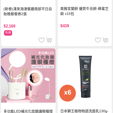
美雅宜蘭餅 優質牛舌餅-蜂蜜芝
(新卷)漢來海港餐廳南部平日自
麻 x15包
助晚餐餐券2張
$439
$2,168
免運
日本獅王植物物語洗面乳130g-
多功能LED補光化妝鏡護眼檯燈