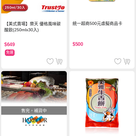
統一超商500元虛擬商品卡
【美式賣場】樂天 優格風味碳
酸飲(250mlx30入)
$500
$649
免運
售完，補貨中