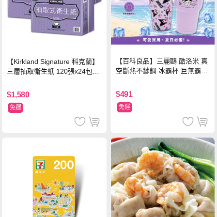
【百科良品】三麗鷗 酷洛米 真
【Kirkland Signature 科克蘭】
空斷熱不鏽鋼 冰霸杯 巨無霸鋼
三層抽取衛生紙 120張x24包x3
杯 保冰保溫飲料杯 隨行杯 900
串/箱
ml-信封款(贈手提杯套)
$491
$1,580
免運
免運