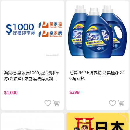
毛寶PM2.5洗衣精 制臭極淨 22
萬家福/樂家康1000元好禮即享
00gx3瓶
券(餘額型)(本券無法存入錢包
中使用)
$399
$1,000