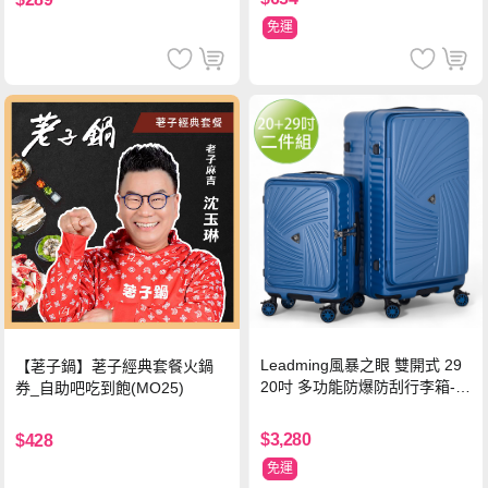
免運
Leadming風暴之眼 雙開式 29
【荖子鍋】荖子經典套餐火鍋
20吋 多功能防爆防刮行李箱-海
券_自助吧吃到飽(MO25)
軍藍
$3,280
$428
免運