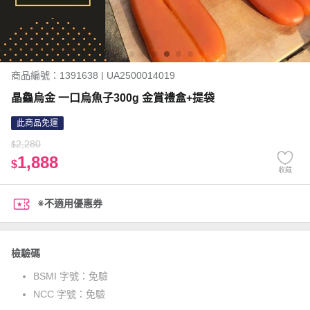
商品編號：1391638 | UA2500014019
晶鱻烏金 一口烏魚子300g 金賞禮盒+提袋
此商品免運
2,280
$
1,888
$
收藏
※不適用優惠券
檢驗碼
BSMI 字號：
免驗
NCC 字號：
免驗