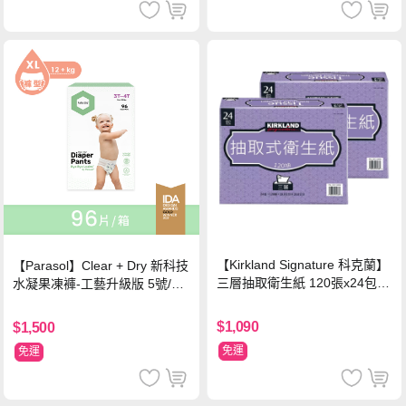
【Kirkland Signature 科克蘭】
【Parasol】Clear + Dry 新科技
三層抽取衛生紙 120張x24包x2
水凝果凍褲-工藝升級版 5號/XL
串
超值禮盒組 (96片)
$1,090
$1,500
免運
免運