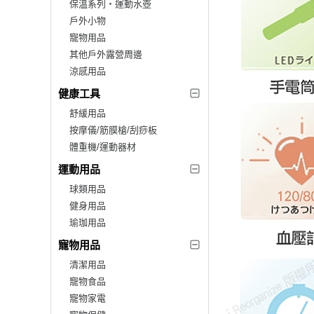
保溫系列‧運動水壺
戶外小物
寵物用品
其他戶外露營周邊
涼感用品
健康工具
舒緩用品
按摩儀/筋膜槍/刮痧板
體重機/運動器材
運動用品
球類用品
健身用品
瑜珈用品
寵物用品
清潔用品
寵物食品
寵物家電