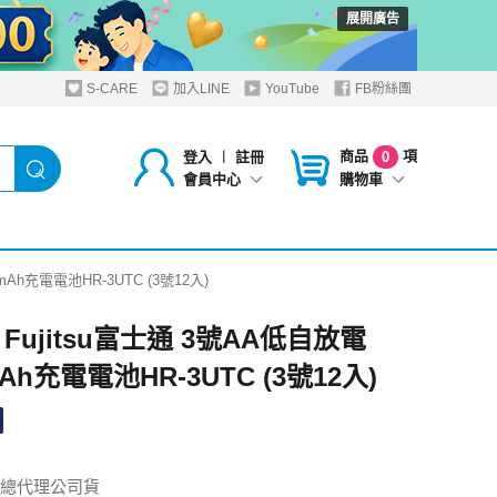
展開廣告
S-CARE
加入LINE
YouTube
FB粉絲團
商品
項
登入
︱
註冊
0
購物車
會員中心
mAh充電電池HR-3UTC (3號12入)
Fujitsu富士通 3號AA低自放電
mAh充電電池HR-3UTC (3號12入)
總代理公司貨