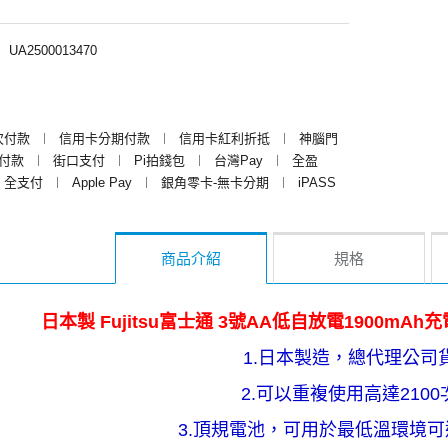
︱
UA2500013470
次付款
︱
信用卡分期付款
︱
信用卡紅利折抵
︱
神腦門
y付款
︱
街口支付
︱
Pi拍錢包
︱
台灣Pay
︱
全盈
全支付
︱
Apple Pay
︱
銀角零卡-無卡分期
︱
iPASS
商品介紹
規格
日本製 Fujitsu富士通 3號AA低自放電1900mAh充電
1.日本製造，總代理公司
2.可以重複使用高達2100
3.頂規電池，可用於最低溫環境可達