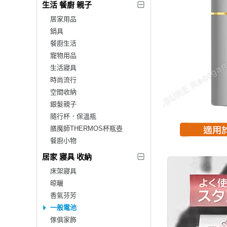
生活 餐廚 親子
居家用品
鍋具
餐廚生活
寵物用品
生活寢具
時尚流行
空間收納
銀髮親子
隨行杯．保溫瓶
膳魔師THERMOS杯瓶壺
餐廚小物
居家 寢具 收納
床架寢具
晾曬
香氣芬芳
一般電池
傢俱家飾