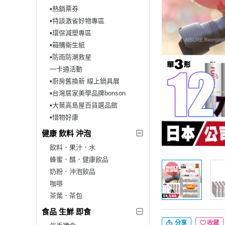
▪︎熱銷票券
▪︎特談激省好物專區
▪︎環保減塑專區
▪︎箱購衛生紙
▪︎防雨防潮救星
一卡通活動
▪︎廚房舊換新 線上鍋具展
▪︎台灣居家美學品牌bonson
▪︎大葉高島屋百貨選品館
▪︎惜物好康
健康 飲料 沖泡
飲料．果汁．水
蜂蜜．醋．健康飲品
奶粉．沖泡飲品
咖啡
茶葉．茶包
食品 生鮮 即食
分享
收藏