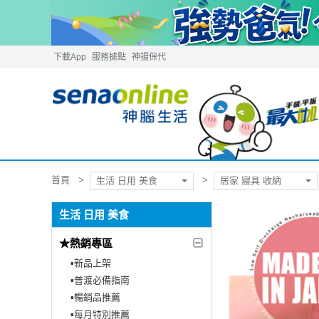
下載App
服務據點
神揚保代
首頁
生活 日用 美食
居家 寢具 收納
生活 日用 美食
★熱銷專區
▪︎新品上架
▪︎普渡必備指南
▪︎暢銷品推薦
▪︎每月特別推薦