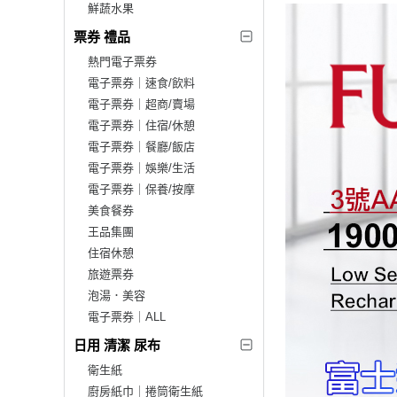
鮮蔬水果
票券 禮品
熱門電子票券
電子票券｜速食/飲料
電子票券｜超商/賣場
電子票券｜住宿/休憩
電子票券｜餐廳/飯店
電子票券｜娛樂/生活
電子票券｜保養/按摩
美食餐券
王品集團
住宿休憩
旅遊票券
泡湯．美容
電子票券｜ALL
日用 清潔 尿布
衛生紙
廚房紙巾｜捲筒衛生紙