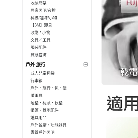
收納層架
居家照明/夜燈
科技/趣味/小物
【3M】寢具
收納 / 小物
文具／工具
服裝配件
質感包飾
戶外 旅行
成人兒童睡袋
行李箱
戶外．旅行．包．袋
晴雨具
睡墊‧枕頭‧軟墊
帳篷‧營地配件
燈具用品
戶外餐廚‧功能器具
露營戶外照明