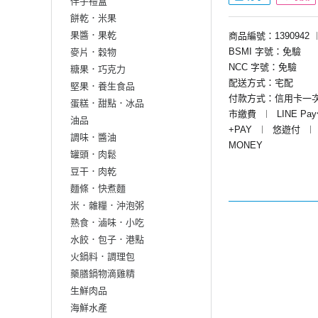
伴手禮盒
餅乾．米果
果醬．果乾
商品編號：1390942
BSMI 字號：免驗
麥片．穀物
NCC 字號：免驗
糖果．巧克力
配送方式：宅配
堅果．養生食品
付款方式：信用卡一
蛋糕．甜點．冰品
市繳費
︱
LINE Pa
油品
+PAY
︱
悠遊付
︱
調味．醬油
MONEY
罐頭．肉鬆
豆干．肉乾
麵條．快煮麵
米．雜糧．沖泡粥
熟食．滷味．小吃
水餃．包子．港點
火鍋料．調理包
藥膳鍋物滴雞精
生鮮肉品
海鮮水產