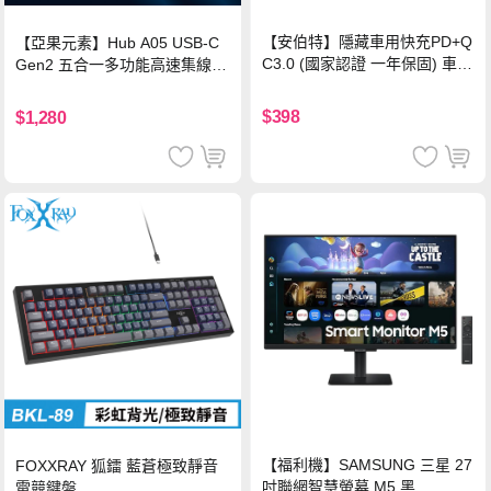
【安伯特】隱藏車用快充PD+Q
【亞果元素】Hub A05 USB-C
C3.0 (國家認證 一年保固) 車充
Gen2 五合一多功能高速集線
PD快充 車用充電器
器-灰
$398
$1,280
【福利機】SAMSUNG 三星 27
FOXXRAY 狐鐳 藍蒼極致靜音
吋聯網智慧螢幕 M5 黑
電競鍵盤