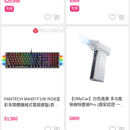
$599
$29,999
免運
免運
【OMyCar】白色風暴 多功能
FANTECH MAXFIT108 RGB混
無線除塵槍Pro (國家認證 一年
彩多媒體機械式電競鍵盤(青軸)
保固) 充氣洗車 暴力渦輪風扇
有線鍵盤(中文版)
手持強力風槍 暴力吹風
$899
$1,580