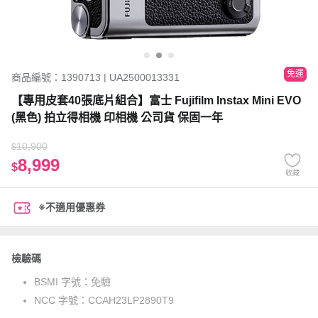
免運
商品編號：1390713 | UA2500013331
【專用皮套40張底片組合】富士 Fujifilm Instax Mini EVO
(黑色) 拍立得相機 印相機 公司貨 保固一年
10,900
$
8,999
$
收藏
※不適用優惠券
檢驗碼
BSMI 字號：
免驗
NCC 字號：
CCAH23LP2890T9