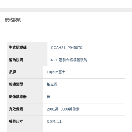
規格說明
型式認證碼
CCAH21LP9450T0
警語說明
NCC審驗合格標籤號碼
品牌
Fujifilm富士
相機類型
拍立得
影像感應器
無
有效像素
2001萬~3000萬像素
螢幕尺寸
3.0吋以上