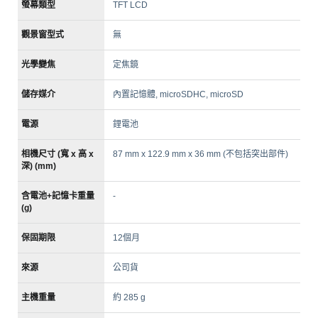
螢幕類型
TFT LCD
觀景窗型式
無
光學變焦
定焦鏡
儲存媒介
內置記憶體, microSDHC, microSD
電源
鋰電池
相機尺寸 (寬 x 高 x
87 mm x 122.9 mm x 36 mm (不包括突出部件)
深) (mm)
含電池+記憶卡重量
-
(g)
保固期限
12個月
來源
公司貨
主機重量
約 285 g