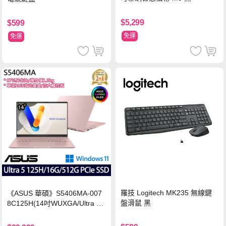
$5,299
$599
免運
免運
羅技 Logitech MK235 無線鍵
《ASUS 華碩》S5406MA-007
盤滑鼠 黑
8C125H(14吋WUXGA/Ultra 5
125H/16G/512G PCIe SSD/Wi
n11/二年保)