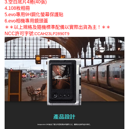
3.空白底片4捲(40張)
4.108枚相冊
5.evo專用9H鋼化螢幕保護貼
6.evo相機專用鏡頭蓋
＊＊以上規格及隨機標準配備以實際出貨為主！＊＊
NCC許可字號:
CCAH23LP2890T9