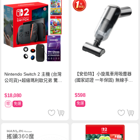
【安伯特】小旋風車用吸塵器
Nintendo Switch 2 主機 (台灣
(國家認證 一年保固) 無線手持
公司貨)+超級瑪利歐兄弟 驚奇
車家兩用 強勁吸力 USB充電-
同遊鈴鈴公園 中文版+瑪利歐網
黑色
球 狂熱 中文版
$598
$18,080
免運
贈
免運