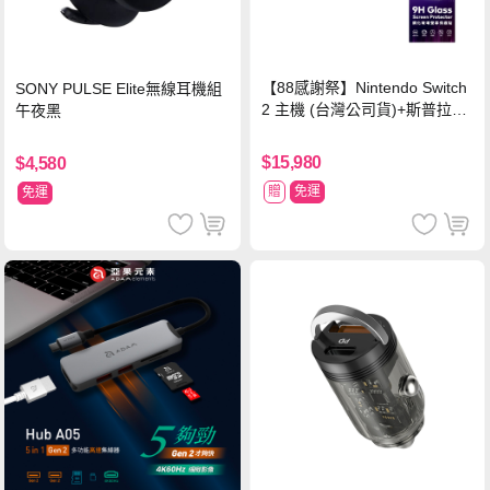
【88感謝祭】Nintendo Switch
SONY PULSE Elite無線耳機組
2 主機 (台灣公司貨)+斯普拉遁
午夜黑
塗擊隊 中文版
$15,980
$4,580
贈
免運
免運