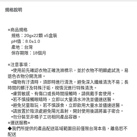
規格說明
※商品規格
規格：20gx22顆 x5盒裝
pH值：8.0±1.0
產地：台灣
保存期限：18個月
※注意事項：
•使用前先確認衣物正確洗滌標示，並於衣物不明顯處試洗，易
退色衣物分開洗滌。
•織物有汙漬時，須即時進行清洗，避免深入纖維清洗不易；長
時間的髒汙及特殊汙垢，視情況進行特殊清洗。
•膚質敏感、有傷口或長時間接觸時，請佩戴手套使用。
•若不慎接觸眼睛時，立即以大量清水沖洗並儘速送醫。
•避免兒童取玩，若不慎誤食，立即飲用大量水並儘速送醫。
•請放置於陰涼處避免陽光直射，開封使用後請將蓋子密合。
•勿分裝至非橘子工坊相同產品容器。
※運送服務※
◆我們所提供的產品配送區域範圍目前僅限台灣本島，離島恕不
配送