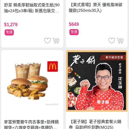
【美式賣場】樂天 優格風味碳
舒潔 棉柔厚韌抽取式衛生紙(90
酸飲(250mlx30入)
抽x24包x3串/箱) 新舊包裝交替
出貨
$649
$1,279
免運
免運
【荖子鍋】荖子經典套餐火鍋
麥當勞雙層牛肉吉事堡+勁辣鷄
券_自助吧吃到飽(MO25)
腿堡+六塊麥克鷄塊+焦糖奶茶