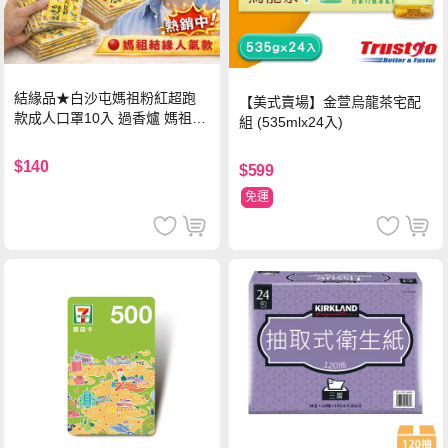
結緣品★白沙屯媽祖粉紅超跑
【美式賣場】金萱烏龍茶宅配
款成人口罩10入 過香爐 媽祖加
組 (535mlx24入)
持
$140
$599
免運