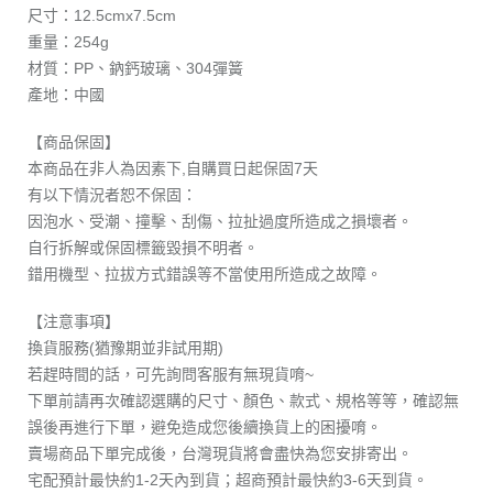
尺寸：12.5cmx7.5cm
重量：254g
材質：PP、鈉鈣玻璃、304彈簧
產地：中國
【商品保固】
本商品在非人為因素下,自購買日起保固7天
有以下情況者恕不保固：
因泡水、受潮、撞擊、刮傷、拉扯過度所造成之損壞者。
自行拆解或保固標籤毀損不明者。
錯用機型、拉拔方式錯誤等不當使用所造成之故障。
【注意事項】
換貨服務(猶豫期並非試用期)
若趕時間的話，可先詢問客服有無現貨唷~
下單前請再次確認選購的尺寸、顏色、款式、規格等等，確認無
誤後再進行下單，避免造成您後續換貨上的困擾唷。
賣場商品下單完成後，台灣現貨將會盡快為您安排寄出。
宅配預計最快約1-2天內到貨；超商預計最快約3-6天到貨。