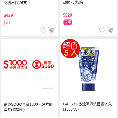
x6捲x8袋/箱
隨機出貨)*6支
$829
$439
免運
折
GATSBY 激涼潔淨洗面露x5入
遠東SOGO百貨1000元好禮即
(130g/入)
享券(餘額型)