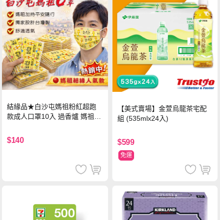
結緣品★白沙屯媽祖粉紅超跑
【美式賣場】金萱烏龍茶宅配
款成人口罩10入 過香爐 媽祖加
組 (535mlx24入)
持
$140
$599
免運