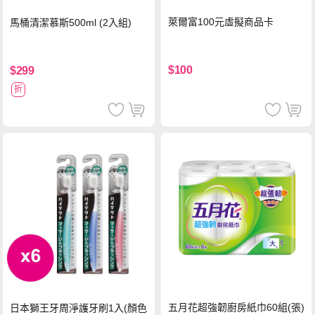
萊爾富100元虛擬商品卡
馬桶清潔慕斯500ml (2入組)
$100
$299
折
五月花超強韌廚房紙巾60組(張)
日本獅王牙周淨護牙刷1入(顏色