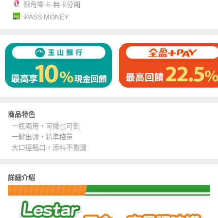
銀角零卡-無卡分期
iPASS MONEY
商品特色
一瓶兩用，可撒也可倒
一鍵出鹽，精準控量
大口徑瓶口，添料不撒漏
詳細介紹