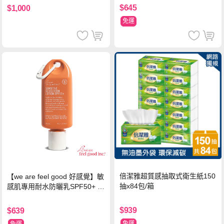
$645
$1,000
免運
倍潔雅超質感抽取式衛生紙150
【we are feel good 好感覺】敏
抽x84包/箱
感肌專用耐水防曬乳SPF50+ 7
5ml/瓶 X1瓶
$939
$639
免運