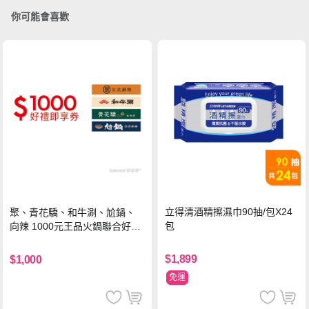
你可能會喜歡
立得清酒精擦濕巾90抽/包X24
聚、青花驕、和牛涮、尬鍋、
包
向辣 1000元王品火鍋聯合好禮
即享券(一次抵用型)
$1,899
$1,000
免運