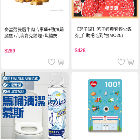
【荖子鍋】荖子經典套餐火鍋
麥當勞雙層牛肉吉事堡+勁辣鷄
券_自助吧吃到飽(MO25)
腿堡+六塊麥克鷄塊+焦糖奶茶
(冰)*2 好禮即享券
$428
$289