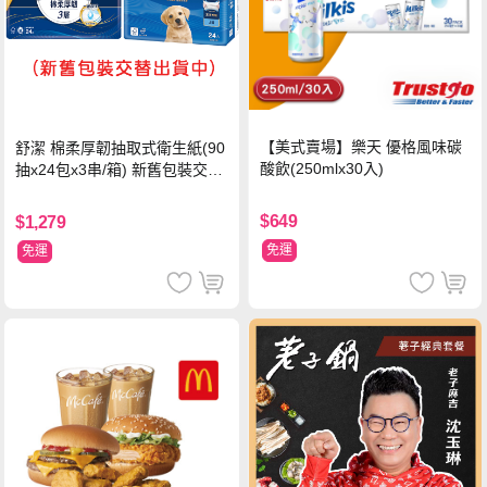
【美式賣場】樂天 優格風味碳
舒潔 棉柔厚韌抽取式衛生紙(90
酸飲(250mlx30入)
抽x24包x3串/箱) 新舊包裝交替
出貨
$649
$1,279
免運
免運