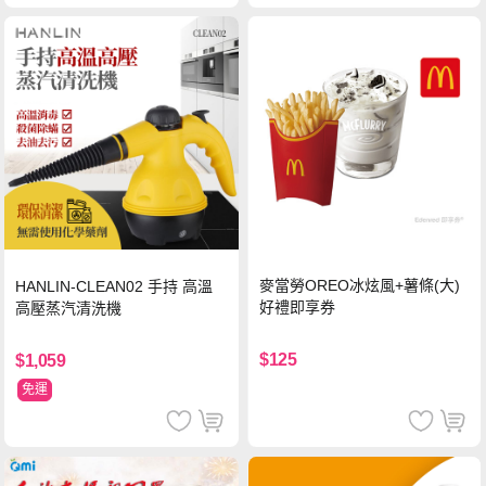
麥當勞OREO冰炫風+薯條(大)
HANLIN-CLEAN02 手持 高溫
好禮即享券
高壓蒸汽清洗機
$125
$1,059
免運