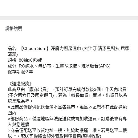
規格說明
品名: 【Chuen Sern】淨魔力廚房濕巾 (去油汙 清潔黑科技 居家
清潔)
規格: 80抽x6包/組
成分: RO純水、無紡布、生薑萃取液、烷基糖苷(APG)
保存期限:3年
《運送服務》
此商品由「廠商出貨」，預計訂單完成付款後3個工作天內出貨
(不含週六日及國定假日)；若為「較長備貨」賣場，出貨日以系
統呈現為準。
※此商品僅提供配送台灣本島各縣市，離島地區恕不在此配送範
圍內
※部份商品，偏遠地區無法配送貨或需加收運費，訂購後會有專
人與您連繫
※商品僅配送至收貨地址一樓，無協助搬運上樓。若需送至二樓
以上，配送司機將會額外索取搬運費用(現場收取)