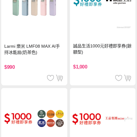
誠品生活1000元好禮即享券(餘
Larmi 樂米 LMF08 MAX AI手
額型)
持冰能扇(奶茶色)
$1,000
$990