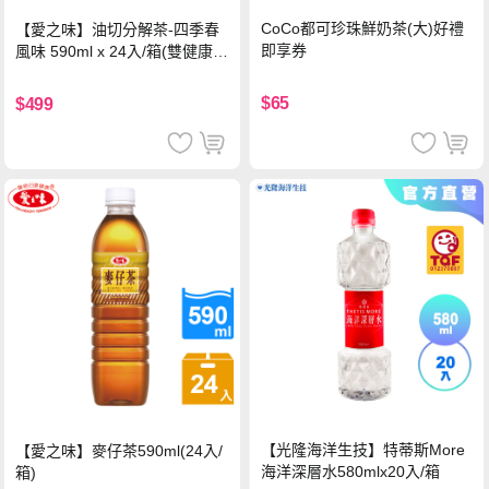
CoCo都可珍珠鮮奶茶(大)好禮
【愛之味】油切分解茶-四季春
即享券
風味 590ml x 24入/箱(雙健康認
證四季春茶)
$65
$499
【光隆海洋生技】特蒂斯More
【愛之味】麥仔茶590ml(24入/
海洋深層水580mlx20入/箱
箱)