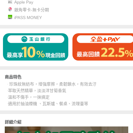
Apple Pay
銀角零卡-無卡分期
iPASS MONEY
商品特色
‧ 珍珠紋無紡布，增強摩擦，柔韌鎖水，有效去汙
‧萃取天然精華，淡淡洋甘菊香氣
‧溫和不傷手，一抹搞定
‧適用於抽油煙機 、瓦斯爐、餐桌、流理臺等
詳細介紹