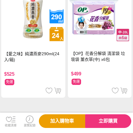
【OP】花香分解袋 清潔袋 垃
【愛之味】純濃燕麥290ml(24
圾袋 薰衣草(中) x6包
入/箱)
$499
$525
免運
免運
加入購物車
立即購買
收藏清單
瀏覽紀錄