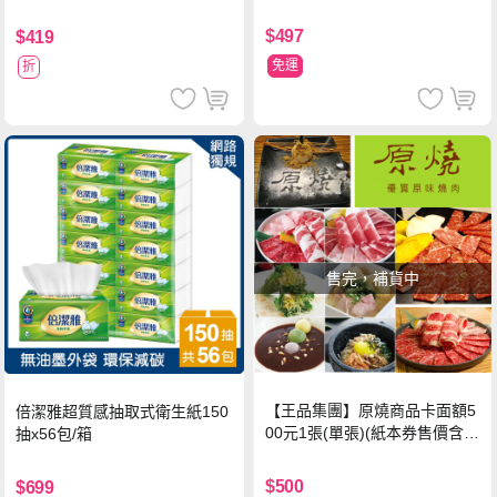
$497
$419
免運
折
售完，補貨中
【王品集團】原燒商品卡面額5
倍潔雅超質感抽取式衛生紙150
00元1張(單張)(紙本券售價含平
抽x56包/箱
台物流處理費用)
$500
$699