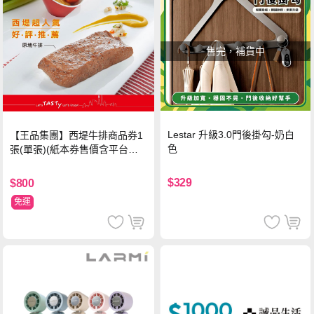
售完，補貨中
Lestar 升級3.0門後掛勾-奶白
【王品集團】西堤牛排商品券1
色
張(單張)(紙本券售價含平台物
流處理費用)
$329
$800
免運