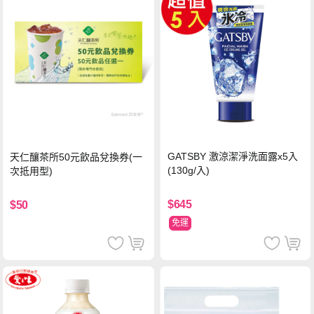
GATSBY 激涼潔淨洗面露x5入
天仁釀茶所50元飲品兌換券(一
(130g/入)
次抵用型)
$645
$50
免運