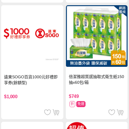
倍潔雅超質感抽取式衛生紙150
遠東SOGO百貨1000元好禮即
抽x60包/箱
享券(餘額型)
$749
$1,000
折
免運