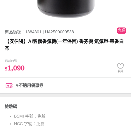
免運
商品編號：1384301 | UA2500009538
【安伯特】AI雲霧香氛機(一年保固) 香芬機 氣氛燈-茉香白
茶
1,290
$
1,090
$
收藏
※不適用優惠券
檢驗碼
BSMI 字號：
免驗
NCC 字號：
免驗