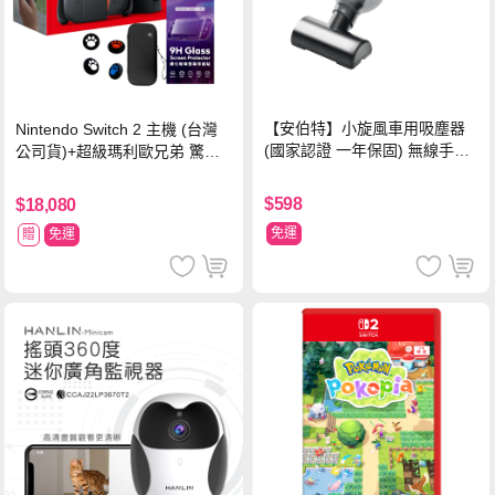
【安伯特】小旋風車用吸塵器
Nintendo Switch 2 主機 (台灣
(國家認證 一年保固) 無線手持
公司貨)+超級瑪利歐兄弟 驚奇
車家兩用 強勁吸力 USB充電-
同遊鈴鈴公園 中文版+瑪利歐網
黑色
球 狂熱 中文版
$598
$18,080
免運
贈
免運