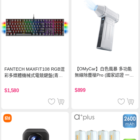
【OMyCar】白色風暴 多功能
FANTECH MAXFIT108 RGB混
無線除塵槍Pro (國家認證 一年
彩多媒體機械式電競鍵盤(青軸)
保固) 充氣洗車 暴力渦輪風扇
有線鍵盤(中文版)
手持強力風槍 暴力吹風
$899
$1,580