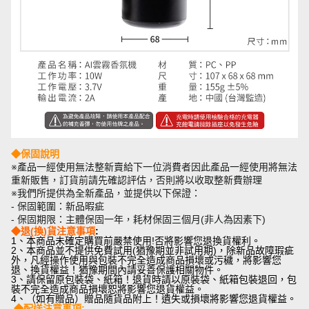
◆保固說明
※產品一經使用無法整新賣給下一位消費者因此產品一經使用將無法
重新販售，訂貨前請先確認評估，否則將以收取整新費辦理
※我們所提供為全新產品，並提供以下保證：
- 保固範圍：新品暇疵
- 保固期限：主體保固一年，耗材保固三個月(非人為因素下)
◆退(換)貨注意事項
:
1、本商品未確定購買前嚴禁使用!否將影響您退換貨權利。
2、本商品並不提供免費試用(猶豫期並非試用期)，除新品故障瑕疵
外，凡經操作使用與包裝不完全造成商品損壞或污穢，將影響您
退、換貨權益！猶豫期間內請妥善保護相關物件。
3、請保留原包裝袋、紙箱！退貨時請以原裝袋、紙箱包裝退回，包
裝不完全造成商品損壞恕將影響您退貨權益。
4、（如有贈品）贈品隨貨品附上！遺失或損壞將影響您退貨權益。
◆配送注意事項
: