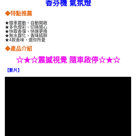
香芬機 氣氛燈
◆特點推薦
★隨車震動，自動開啟
★多色燈彩、切換隨心
★快取香彈，快速更換
★無水霧化，香味純粹
★4款香味，選你所愛
◆產品介紹
震撼視覺 隨車啟停
☆★☆
☆★☆
】
【影片