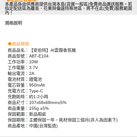
本產品係由供應商提供台灣本島(貨運一般區)免費商品運送服務。若
指定配送區為離島、花東與偏遠特殊地區，將不在此(免費)服務範圍
內！
規格說明
◆商品規格
商品品名：【安伯特】AI雲霧香氛機
商品型號：ABT-E104
工作功率：10W
工作電壓：3.7V
輸出電流：2A
電池材質：鋰電池
電芯容量：950mAh
充電方式：Type-C
充飽耗時：約1-2小時
商品尺寸：107x68x68mm±5%
商品重量：155g ±5%
保固範圍：新品暇疵
保固期限：主體保固一年，耗材保固三個月(非人為因素下)
商品產地：中國(台灣監造)