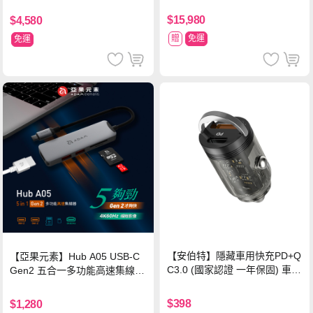
塗擊隊 中文版
$15,980
$4,580
贈
免運
免運
【安伯特】隱藏車用快充PD+Q
【亞果元素】Hub A05 USB-C
C3.0 (國家認證 一年保固) 車充
Gen2 五合一多功能高速集線
PD快充 車用充電器
器-灰
$398
$1,280