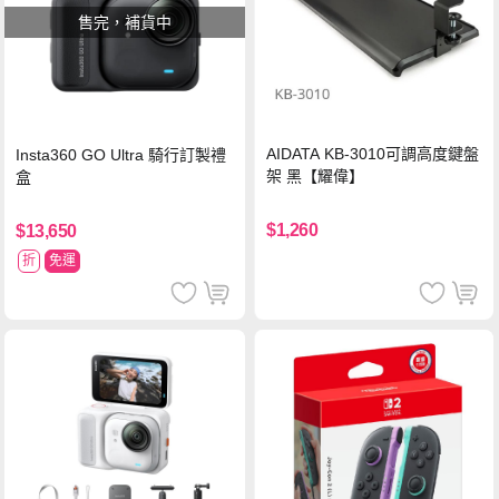
售完，補貨中
AIDATA KB-3010可調高度鍵盤
Insta360 GO Ultra 騎行訂製禮
架 黑【耀偉】
盒
$1,260
$13,650
折
免運