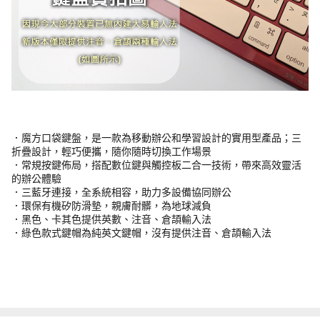
．魔方口袋鍵盤，是一款為移動辦公和學習設計的實用型產品；三
折疊設計，輕巧便攜，隨你隨時切換工作場景
．常規按鍵佈局，搭配數位鍵與觸控板二合一技術，帶來高效靈活
的辦公體驗
．三藍牙連接，全系統相容，助力多設備協同辦公
．環保有機矽防滑墊，親膚耐髒，為地球減負
．黑色、卡其色提供英數、注音、倉頡輸入法
．綠色款式鍵帽為純英文鍵帽，沒有提供注音、倉頡輸入法