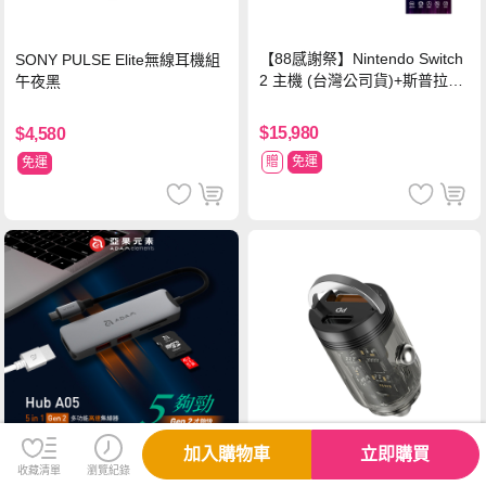
【88感謝祭】Nintendo Switch
SONY PULSE Elite無線耳機組
2 主機 (台灣公司貨)+斯普拉遁
午夜黑
塗擊隊 中文版
$15,980
$4,580
贈
免運
免運
加入購物車
立即購買
收藏清單
瀏覽紀錄