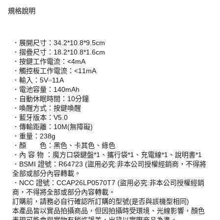
規格說明
．展開尺寸：34.2*10.8*9.5cm
．摺疊尺寸：18.2*10.8*1.6cm
．按鍵工作電流：<4mA
．觸控板工作電流：<11mA
．輸入：5V⎓11A
．電池容量：140mAh
．自動休眠時間：10分鐘
．喚醒方式：按鍵喚醒
．藍牙版本：V5.0
．傳輸距離：10M(無障礙)
．重量：238g
．顏 色：黑色、卡其色、綠色
．內 容 物 ：魔方口袋鍵盤*1、攜行袋*1、充電線*1、說明書*1
．BSMI 證號：R64723 (盜用必究:非本公司授權經銷商，不得將
全部或部分內容轉載。
．NCC 證號：CCAP26LP0570T7 (盜用必究:非本公司授權經銷
商，不得將全部或部分內容轉載。
訂購前，請務必自行確認所訂購的型號(是否與該機型相同)
本產品皆以實品拍攝商品，但因拍攝時受環境、光線影響，顏色
表現可能會與實物有稍許誤差，出貨以實際商品為準。