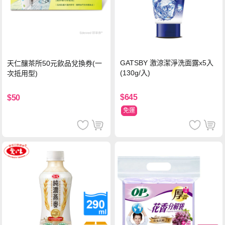
GATSBY 激涼潔淨洗面露x5入
天仁釀茶所50元飲品兌換券(一
(130g/入)
次抵用型)
$645
$50
免運