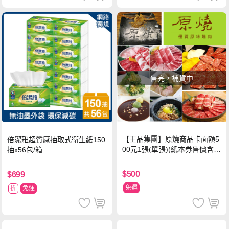
售完，補貨中
【王品集團】原燒商品卡面額5
倍潔雅超質感抽取式衛生紙150
00元1張(單張)(紙本券售價含平
抽x56包/箱
台物流處理費用)
$500
$699
免運
折
免運