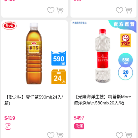
【光隆海洋生技】特蒂斯More
【愛之味】麥仔茶590ml(24入/
海洋深層水580mlx20入/箱
箱)
$497
$419
免運
折