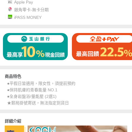
Apple Pay
銀角零卡-無卡分期
iPASS MONEY
商品特色
●平假日皆適用，限女性，須提前預約
●保持肌膚的青春能量 NO.1
●全身岩盤浴/量能屋 (2選1)
★郵局掛號寄送，無法指定到貨日
詳細介紹