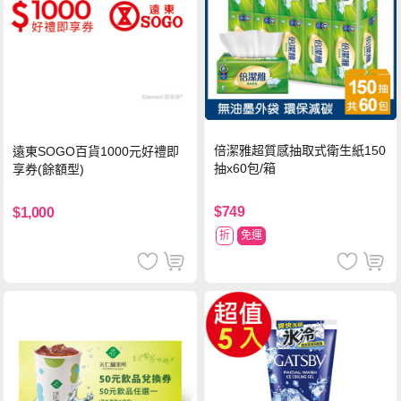
倍潔雅超質感抽取式衛生紙150
遠東SOGO百貨1000元好禮即
抽x60包/箱
享券(餘額型)
$749
$1,000
折
免運