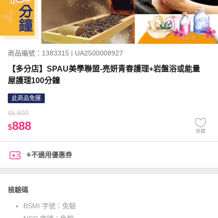
商品編號：1383315 | UA2500008927
【多分店】SPAU美學聯盟-亮妍青春護理+岩盤浴或能量
屋護理100分鐘
此商品免運
5,800
$
888
$
收藏
※不適用優惠券
檢驗碼
BSMI 字號：
免驗