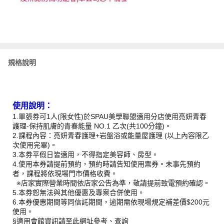
規格說明
使用說明：
1.單張券可1人(限女性)於SPAU美學聯盟適用分店使用亮妍青春
護理-保持肌膚的青春能量 NO.1 乙次(共100分鐘)。
2.課程內容：亮妍青春護理+岩盤浴或能量屋護理 (以上內容限乙
次使用完畢)。
3.本券平假日皆適用，不得指定美容師、房型。
4.使用本券請提前預約，預約時請告知使用票券。未事先預約
者，課程將依現場門市價格收費。
※店家實際營業時間依店家公告為準，敬請提前致電預約確認。
5.本券恕無法與其他優惠及專案合併使用。
6.本券優惠期間等同信託期間，逾期需依現場規定補差價$200元
使用。
§適用會館資訊請至此網址參考、查詢