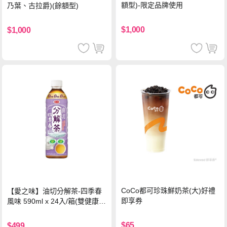
額型)-限定品牌使用
乃葉、古拉爵)(餘額型)
$1,000
$1,000
CoCo都可珍珠鮮奶茶(大)好禮
【愛之味】油切分解茶-四季春
即享券
風味 590ml x 24入/箱(雙健康認
證四季春茶)
$65
$499