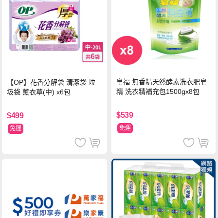
皂福 無香精天然酵素洗衣肥皂
【OP】花香分解袋 清潔袋 垃
精 洗衣精補充包1500gx8包
圾袋 薰衣草(中) x6包
$539
$499
免運
免運