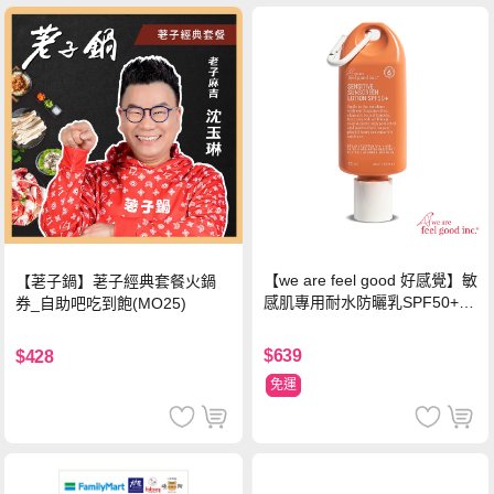
【we are feel good 好感覺】敏
【荖子鍋】荖子經典套餐火鍋
感肌專用耐水防曬乳SPF50+ 7
券_自助吧吃到飽(MO25)
5ml/瓶 X1瓶
$639
$428
免運