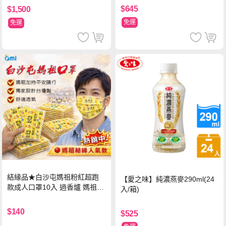
$645
$1,500
免運
免運
結緣品★白沙屯媽祖粉紅超跑
【愛之味】純濃燕麥290ml(24
款成人口罩10入 過香爐 媽祖加
入/箱)
持
$140
$525