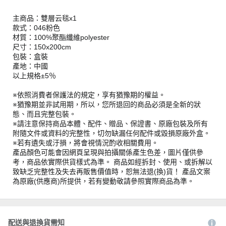
主商品：雙層云毯x1
款式：046粉色
材質：100%聚酯纖維polyester
尺寸：150x200cm
包裝：盒裝
產地：中國
以上規格±5％
※依照消費者保護法的規定，享有猶豫期的權益。
※猶豫期並非試用期，所以，您所退回的商品必須是全新的狀
態、而且完整包裝。
※請注意保持商品本體、配件、贈品、保證書、原廠包裝及所有
附隨文件或資料的完整性，切勿缺漏任何配件或毀損原廠外盒。
※若有遺失或汙損，將會視情況酌收相關費用。
產品顏色可能會因網頁呈現與拍攝關係產生色差，圖片僅供參
考，商品依實際供貨樣式為準。 商品如經拆封、使用、或拆解以
致缺乏完整性及失去再販售價值時，恕無法退(換)貨！ 產品文案
為原廠(供應商)所提供，若有變動敬請參照實際商品為準。
配送與退換貨需知