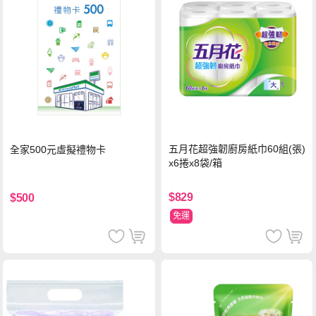
五月花超強韌廚房紙巾60組(張)
全家500元虛擬禮物卡
x6捲x8袋/箱
$829
$500
免運