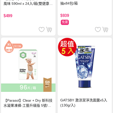
抽x84包/箱
風味 590ml x 24入/箱(雙健康認
證四季春茶)
$939
$499
免運
GATSBY 激涼潔淨洗面露x5入
【Parasol】Clear + Dry 新科技
(130g/入)
水凝果凍褲-工藝升級版 5號/XL
超值禮盒組 (96片)