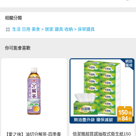
相關分類
生活 日用 美食
>
居家 寢具 收納
>
床架寢具
你可能會喜歡
倍潔雅超質感抽取式衛生紙150
【愛之味】油切分解茶-四季春