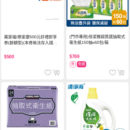
(門市專用)倍潔雅超質感抽取式
萬家福/樂家康500元好禮即享
衛生紙150抽x60包/箱
券(餘額型)(本券無法存入錢包
中使用)
$769
$500
券
免運