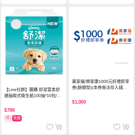
萬家福/樂家康1000元好禮即享
券(餘額型)(本券無法存入錢包
【Line社群】團購 舒潔雲柔舒
中使用)
適抽取式衛生紙100抽*10包/6
串*箱
$1,000
$798
贈
免運