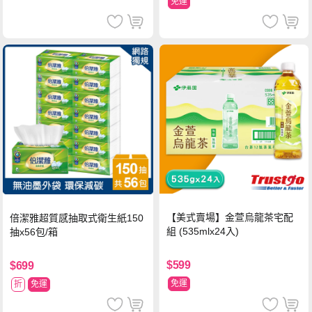
免運
【美式賣場】金萱烏龍茶宅配
倍潔雅超質感抽取式衛生紙150
組 (535mlx24入)
抽x56包/箱
$599
$699
免運
折
免運