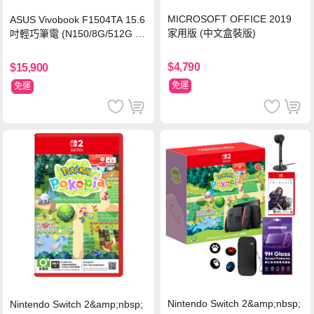
MICROSOFT OFFICE 2019
ASUS Vivobook F1504TA 15.6
家用版 (中文盒裝版)
吋輕巧筆電 (N150/8G/512G S
SD/黑)
$4,790
$15,900
免運
免運
Nintendo Switch 2&amp;nbsp;
Nintendo Switch 2&amp;nbsp;