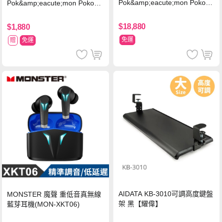
Pok&amp;eacute;mon Pokopi
Pok&amp;eacute;mon Pokopia
a 同捆組 (台灣公司貨)+專用攝
中文版(Key Card)
影機+人機迷網
$18,880
$1,880
免運
贈
免運
AIDATA KB-3010可調高度鍵盤
MONSTER 魔聲 重低音真無線
架 黑【耀偉】
藍芽耳機(MON-XKT06)