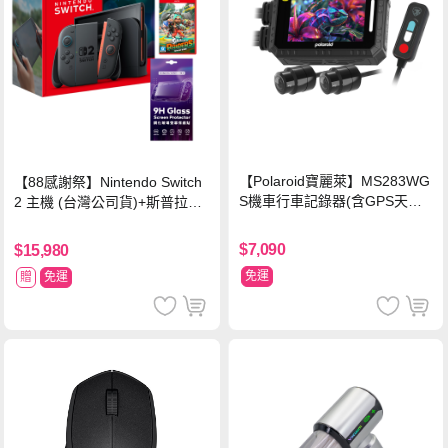
【Polaroid寶麗萊】MS283WG
【88感謝祭】Nintendo Switch
S機車行車記錄器(含GPS天線)-
2 主機 (台灣公司貨)+斯普拉遁
內附32G卡 (MS279WG升級款
塗擊隊 中文版
新小蜂鷹)
$7,090
$15,980
免運
贈
免運