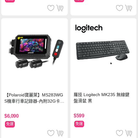
羅技 Logitech MK235 無線鍵
【Polaroid寶麗萊】MS283WG
盤滑鼠 黑
S機車行車記錄器-內附32G卡
(MS279WG升級款 新小蜂鷹)
$599
$6,090
免運
免運