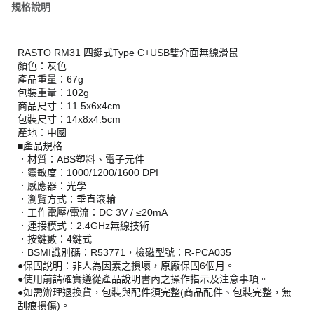
規格說明
RASTO RM31 四鍵式Type C+USB雙介面無線滑鼠
顏色：灰色
產品重量：67g
包裝重量：102g
商品尺寸：11.5x6x4cm
包裝尺寸：14x8x4.5cm
產地：中國
■產品規格
．材質：ABS塑料、電子元件
．靈敏度：1000/1200/1600 DPI
．感應器：光學
．瀏覽方式：垂直滾輪
．工作電壓/電流：DC 3V / ≤20mA
．連接模式：2.4GHz無線技術
．按鍵數：4鍵式
．BSMI識別碼：R53771，檢磁型號：R-PCA035
●保固說明：非人為因素之損壞，原廠保固6個月。
●使用前請確實遵從產品說明書內之操作指示及注意事項。
●如需辦理退換貨，包裝與配件須完整(商品配件、包裝完整，無
刮痕損傷)。