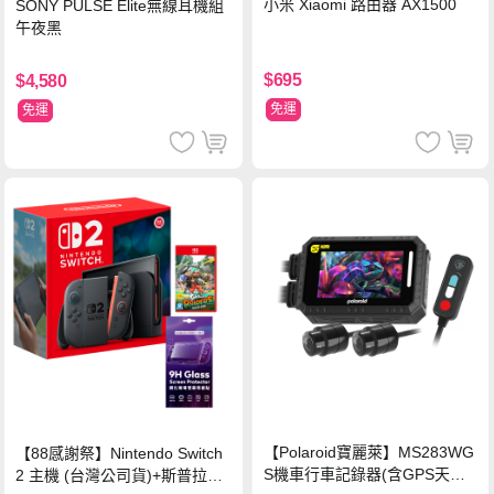
小米 Xiaomi 路由器 AX1500
SONY PULSE Elite無線耳機組
午夜黑
$695
$4,580
免運
免運
【Polaroid寶麗萊】MS283WG
【88感謝祭】Nintendo Switch
S機車行車記錄器(含GPS天線)-
2 主機 (台灣公司貨)+斯普拉遁