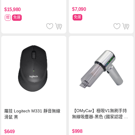
內附32G卡 (MS279WG升級款
塗擊隊 中文版
新小蜂鷹)
$7,090
$15,980
免運
贈
免運
【OMyCar】極吸V1無刷手持
羅技 Logitech M331 靜音無線
無線吸塵器-黑色 (國家認證 一
滑鼠 黑
年保固) 無線吸塵器 無刷電機
吸充吹抽四合一 除塵 抽真空 車
$998
$649
家兩用