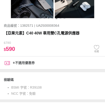
商品編號：1382571 | UA2500008364
【亞果元素】C40 40W 車用雙C孔電源供應器
790
$
590
$
收藏
※不適用優惠券
檢驗碼
BSMI 字號：
R39108
NCC 字號：
免驗