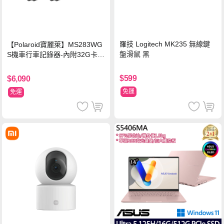
羅技 Logitech MK235 無線鍵
【Polaroid寶麗萊】MS283WG
盤滑鼠 黑
S機車行車記錄器-內附32G卡
(MS279WG升級款 新小蜂鷹)
$599
$6,090
免運
免運