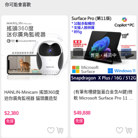
你可能會喜歡
售完，補貨中
(有筆有槽鍵盤蓋白金含AI鍵)微
HANLIN-Minicam 搖頭360度
軟 Microsoft Surface Pro 11 (S
迷你廣角監視器 貓頭鷹造型
napdragon X Plus/16G/512G)
石墨黑
$49,888
$2,380
免運
免運